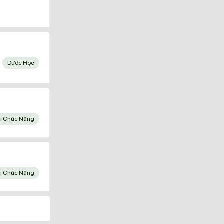
Dược Học
ồi Chức Năng
ồi Chức Năng