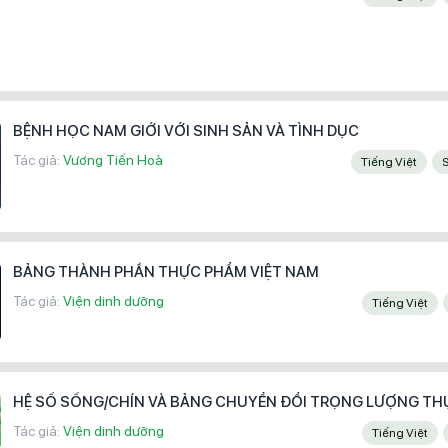
BỆNH HỌC NAM GIỚI VỚI SINH SẢN VÀ TÌNH DỤC
Tác giả:
Vương Tiến Hoà
Tiếng Việt
BẢNG THÀNH PHẦN THỰC PHẨM VIỆT NAM
Tác giả:
Viện dinh dưỡng
Tiếng Việt
HỆ SỐ SỐNG/CHÍN VÀ BẢNG CHUYỂN ĐỔI TRỌNG LƯỢNG T
Tác giả:
Viện dinh dưỡng
Tiếng Việt