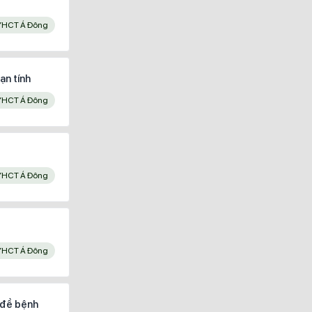
YHCT Á Đông
ạn tính
YHCT Á Đông
YHCT Á Đông
YHCT Á Đông
 đề bệnh