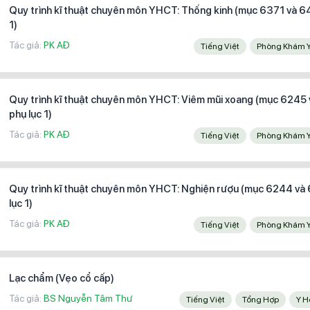
Quy trình kĩ thuật chuyên môn YHCT: Thống kinh (mục 6371 và 6
1)
Tác giả:
PK AĐ
Tiếng Việt
Phòng Khám 
Quy trình kĩ thuật chuyên môn YHCT: Viêm mũi xoang (mục 6245
phụ lục 1)
Tác giả:
PK AĐ
Tiếng Việt
Phòng Khám 
Quy trình kĩ thuật chuyên môn YHCT: Nghiện rượu (mục 6244 và
lục 1)
Tác giả:
PK AĐ
Tiếng Việt
Phòng Khám 
Lạc chẩm (Vẹo cổ cấp)
Tác giả:
BS Nguyễn Tâm Thư
Tiếng Việt
Tổng Hợp
Y 