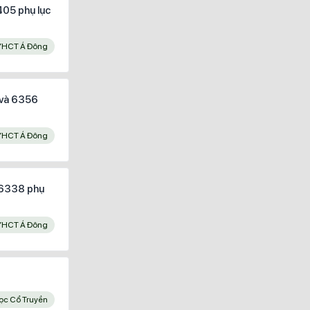
405 phụ lục
YHCT Á Đông
 và 6356
YHCT Á Đông
 6338 phụ
YHCT Á Đông
Học Cổ Truyền