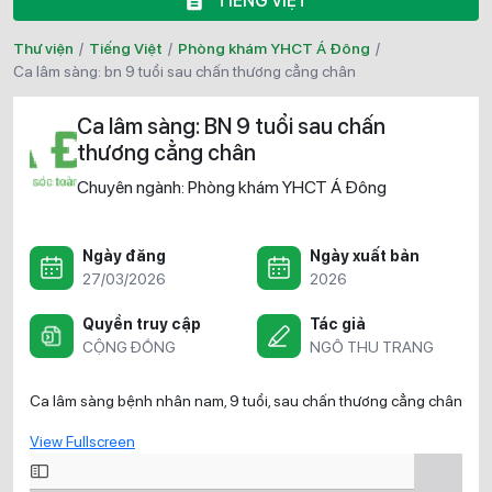
TIẾNG VIỆT
Thư viện
/
Tiếng Việt
/
Phòng khám YHCT Á Đông
/
ca lâm sàng: bn 9 tuổi sau chấn thương cẳng chân
Ca lâm sàng: BN 9 tuổi sau chấn
thương cẳng chân
Chuyên ngành:
Phòng khám YHCT Á Đông
Ngày đăng
Ngày xuất bản
27/03/2026
2026
Quyền truy cập
Tác giả
CỘNG ĐỒNG
NGÔ THU TRANG
Ca lâm sàng bệnh nhân nam, 9 tuổi, sau chấn thương cẳng chân
View Fullscreen
Skip
to