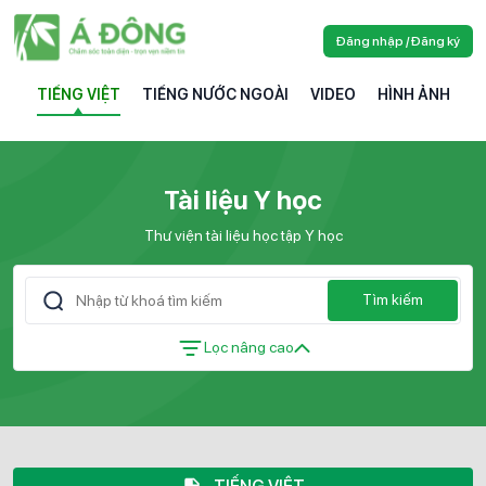
Đăng nhập / Đăng ký
TIẾNG VIỆT
TIẾNG NƯỚC NGOÀI
VIDEO
HÌNH ẢNH
Tài liệu Y học
Thư viện tài liệu học tập Y học
Tìm kiếm
Lọc nâng cao