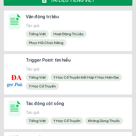
TÀI LIỆU TIẾNG VIỆT
Vận động trị liệu
Tác giả:
Tiếng Việt
Hoạt Động Trị Liệu
Phục Hồi Chức Năng
Trigger Point: tìm hiểu
Tác giả:
Tiếng Việt
Y Học Cổ Truyền Kết Hợp Y Học Hiện Đại
Y Học Cổ Truyền
Tác động cột sống
Tác giả:
Tiếng Việt
Y Học Cổ Truyền
Không Dùng Thuốc