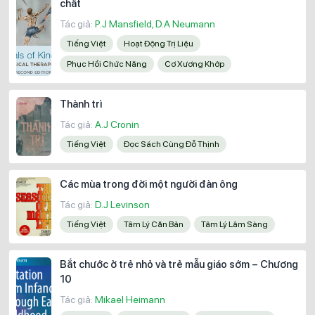
chất
Tác giả:
P.J Mansfield, D.A Neumann
Tiếng Việt
Hoạt Động Trị Liệu
Phục Hồi Chức Năng
Cơ Xương Khớp
Thành trì
Tác giả:
A.J Cronin
Tiếng Việt
Đọc Sách Cùng Đỗ Thịnh
Các mùa trong đời một người đàn ông
Tác giả:
D.J Levinson
Tiếng Việt
Tâm Lý Căn Bản
Tâm Lý Lâm Sàng
Bắt chước ở trẻ nhỏ và trẻ mẫu giáo sớm – Chương
10
Tác giả:
Mikael Heimann