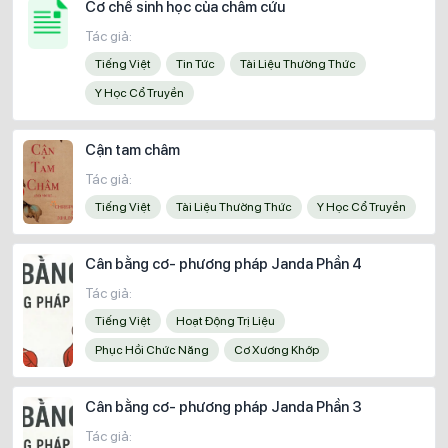
Cơ chế sinh học của châm cứu
Tác giả:
Tiếng Việt
Tin Tức
Tài Liệu Thường Thức
Y Học Cổ Truyền
Cận tam châm
Tác giả:
Tiếng Việt
Tài Liệu Thường Thức
Y Học Cổ Truyền
Cân bằng cơ- phương pháp Janda Phần 4
Tác giả:
Tiếng Việt
Hoạt Động Trị Liệu
Phục Hồi Chức Năng
Cơ Xương Khớp
Cân bằng cơ- phương pháp Janda Phần 3
Tác giả: