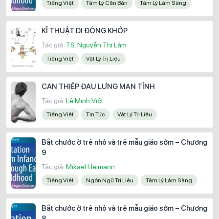
Tiếng Việt
Tâm Lý Căn Bản
Tâm Lý Lâm Sàng
KĨ THUẬT DI ĐỘNG KHỚP
Tác giả:
TS. Nguyễn Thị Lâm
Tiếng Việt
Vật Lý Trị Liệu
CAN THIỆP ĐAU LƯNG MẠN TÍNH
Tác giả:
Lê Minh Việt
Tiếng Việt
Tin Tức
Vật Lý Trị Liệu
Bắt chước ở trẻ nhỏ và trẻ mẫu giáo sớm – Chương
9
Tác giả:
Mikael Heimann
Tiếng Việt
Ngôn Ngữ Trị Liệu
Tâm Lý Lâm Sàng
Bắt chước ở trẻ nhỏ và trẻ mẫu giáo sớm – Chương
8