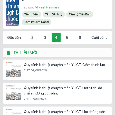
Tác giả:
Mikael Heimann
Tiếng Việt
Tâm Bệnh Lý
Tâm Lý Căn Bản
Tâm Lý Lâm Sàng
Đầu tiên
2
3
4
5
6
Cuối cùng
TÀI LIỆU MỚI
Quy trình kĩ thuật chuyên môn YHCT: Giảm thính lực
7:27, 07/08/2026
Quy trình kĩ thuật chuyên môn YHCT: Liệt tứ chi do
chấn thương cột sống
7:13, 07/08/2026
Quy trình kĩ thuật chuyên môn YHCT: Hội chứng tiền