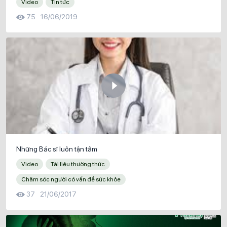
Video
Tin tức
75
16/06/2019
Những Bác sĩ luôn tận tâm
Video
Tài liệu thường thức
Chăm sóc người có vấn đề sức khỏe
37
21/06/2017