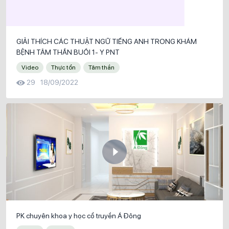
GIẢI THÍCH CÁC THUẬT NGỮ TIẾNG ANH TRONG KHÁM
BỆNH TÂM THẦN BUỔI 1- Y PNT
Video
Thực tổn
Tâm thần
29
18/09/2022
PK chuyên khoa y học cổ truyền Á Đông