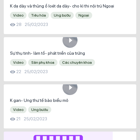
K dạ dày và thủng ổ loét dạ dày- cho kì thi nội trú Ngoại
Video
Tiêu hóa
Ung bướu
Ngoại
28
25/02/2023
Sự thụ tinh- làm tổ- phát triển của trứng
Video
Sản phụ khoa
Các chuyên khoa
22
25/02/2023
K gan- Ung thư tế bào biểu mô
Video
Ung bướu
21
25/02/2023