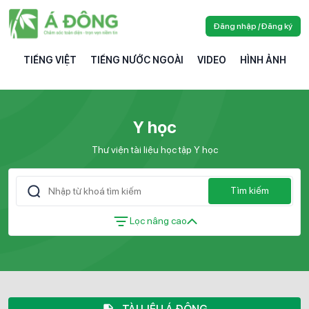
Đăng nhập / Đăng ký
TIẾNG VIỆT
TIẾNG NƯỚC NGOÀI
VIDEO
HÌNH ẢNH
Y học
Thư viện tài liệu học tập Y học
Tìm kiếm
Lọc nâng cao