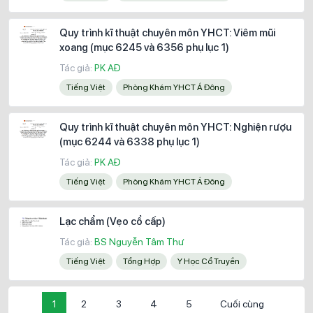
Quy trình kĩ thuật chuyên môn YHCT: Viêm mũi
xoang (mục 6245 và 6356 phụ lục 1)
Tác giả:
PK AĐ
Tiếng Việt
Phòng Khám YHCT Á Đông
Quy trình kĩ thuật chuyên môn YHCT: Nghiện rượu
(mục 6244 và 6338 phụ lục 1)
Tác giả:
PK AĐ
Tiếng Việt
Phòng Khám YHCT Á Đông
Lạc chẩm (Vẹo cổ cấp)
Tác giả:
BS Nguyễn Tâm Thư
Tiếng Việt
Tổng Hợp
Y Học Cổ Truyền
1
2
3
4
5
Cuối cùng