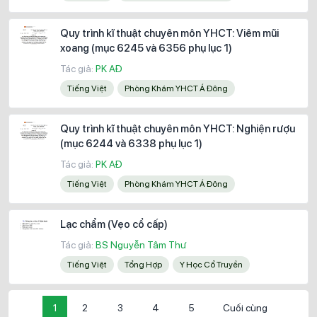
Quy trình kĩ thuật chuyên môn YHCT: Viêm mũi
xoang (mục 6245 và 6356 phụ lục 1)
Tác giả:
PK AĐ
Tiếng Việt
Phòng Khám YHCT Á Đông
Quy trình kĩ thuật chuyên môn YHCT: Nghiện rượu
(mục 6244 và 6338 phụ lục 1)
Tác giả:
PK AĐ
Tiếng Việt
Phòng Khám YHCT Á Đông
Lạc chẩm (Vẹo cổ cấp)
Tác giả:
BS Nguyễn Tâm Thư
Tiếng Việt
Tổng Hợp
Y Học Cổ Truyền
1
2
3
4
5
Cuối cùng