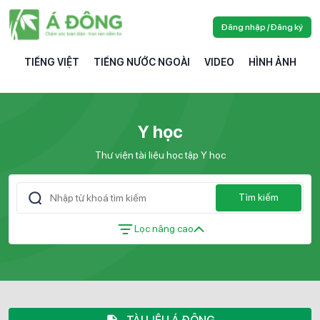
Đăng nhập / Đăng ký
TIẾNG VIỆT
TIẾNG NƯỚC NGOÀI
VIDEO
HÌNH ẢNH
Y học
Thư viện tài liệu học tập Y học
Tìm kiếm
Lọc nâng cao