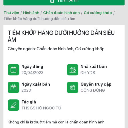
HÌNH ẢNH
Thư viện
/
Hình ảnh
/
Chẩn đoán hình ảnh
/
Cơ xương khớp
/
tiêm khớp háng dưới hướng dẫn siêu âm
TIÊM KHỚP HÁNG DƯỚI HƯỚNG DẪN SIÊU
ÂM
Chuyên ngành:
Chẩn đoán hình ảnh
Cơ xương khớp
,
Ngày đăng
Nhà xuất bản
20/04/2023
ĐH YDS
Ngày xuất bản
Quyền truy cập
2023
CỘNG ĐỒNG
Tác giả
THS BS HỒ NGỌC TÚ
Không chỉ là kĩ thuật tiêm mà còn là chẩn đoán hình ảnh.