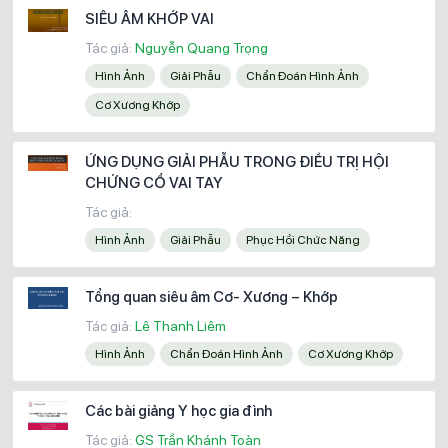
SIÊU ÂM KHỚP VAI
Tác giả:
Nguyễn Quang Trọng
Hình Ảnh
Giải Phẫu
Chẩn Đoán Hình Ảnh
Cơ Xương Khớp
ỨNG DỤNG GIẢI PHẪU TRONG ĐIỀU TRỊ HỘI
CHỨNG CỔ VAI TAY
Tác giả:
Hình Ảnh
Giải Phẫu
Phục Hồi Chức Năng
Tổng quan siêu âm Cơ- Xương – Khớp
Tác giả:
Lê Thanh Liêm
Hình Ảnh
Chẩn Đoán Hình Ảnh
Cơ Xương Khớp
Các bài giảng Y học gia đình
Tác giả:
GS Trần Khánh Toàn