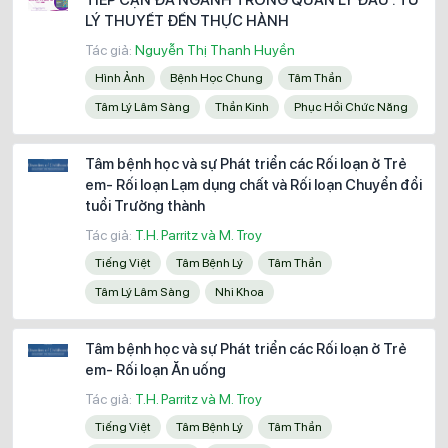
LÝ THUYẾT ĐẾN THỰC HÀNH
Tác giả:
Nguyễn Thị Thanh Huyền
Hình Ảnh
Bệnh Học Chung
Tâm Thần
Tâm Lý Lâm Sàng
Thần Kinh
Phục Hồi Chức Năng
Tâm bệnh học và sự Phát triển các Rối loạn ở Trẻ
em- Rối loạn Lạm dụng chất và Rối loạn Chuyển đổi
tuổi Trưởng thành
Tác giả:
T.H. Parritz và M. Troy
Tiếng Việt
Tâm Bệnh Lý
Tâm Thần
Tâm Lý Lâm Sàng
Nhi Khoa
Tâm bệnh học và sự Phát triển các Rối loạn ở Trẻ
em- Rối loạn Ăn uống
Tác giả:
T.H. Parritz và M. Troy
Tiếng Việt
Tâm Bệnh Lý
Tâm Thần