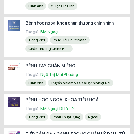
Hình Ảnh
Y Học Gia Đình
Bệnh học ngoại khoa chấn thương chỉnh hình
Tác giả:
BM Ngoại
Tiếng Việt
Phục Hồi Chức Năng
Chấn Thương Chỉnh Hình
BỆNH TAY CHÂN MIỆNG
Tác giả:
Ngô Thị Mai Phương
Hình Ảnh
Truyền Nhiễm Và Các Bệnh Nhiệt Đới
BỆNH HỌC NGOẠI KHOA TIÊU HOÁ
Tác giả:
BM Ngoại ĐH YHN
Tiếng Việt
Phẫu Thuật Bụng
Ngoại
TIẾP CẬN ĐA NGÀNH TRONG QUẢN LÝ ĐAU : TỪ