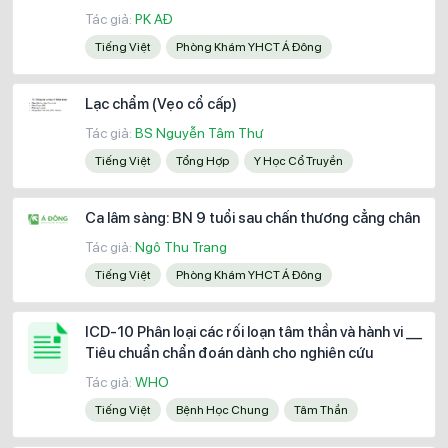
Tác giả:
PK AĐ
Tiếng Việt
Phòng Khám YHCT Á Đông
Lạc chẩm (Vẹo cổ cấp)
Tác giả:
BS Nguyễn Tâm Thư
Tiếng Việt
Tổng Hợp
Y Học Cổ Truyền
Ca lâm sàng: BN 9 tuổi sau chấn thương cẳng chân
Tác giả:
Ngô Thu Trang
Tiếng Việt
Phòng Khám YHCT Á Đông
ICD-10 Phân loại các rối loạn tâm thần và hành vi __
Tiêu chuẩn chẩn đoán dành cho nghiên cứu
Tác giả:
WHO
Tiếng Việt
Bệnh Học Chung
Tâm Thần