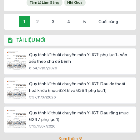
Tâm Lý Lâm Sàng
Nhi Khoa
1
2
3
4
5
Cuối cùng
TÀI LIỆU MỚI
Quy trình kĩ thuật chuyên môn YHCT: phụ lục 1- sắp
xếp theo chủ đề bệnh
6:54, 17/07/2026
Quy trình kĩ thuật chuyên môn YHCT: Đau do thoái
hoá khớp (mục 6248 và 6364 phụ lục 1)
5:37, 11/07/2026
Quy trình kĩ thuật chuyên môn YHCT: Đau răng (mục
6247 phụ lục 1)
5:15, 11/07/2026
Xem thêm