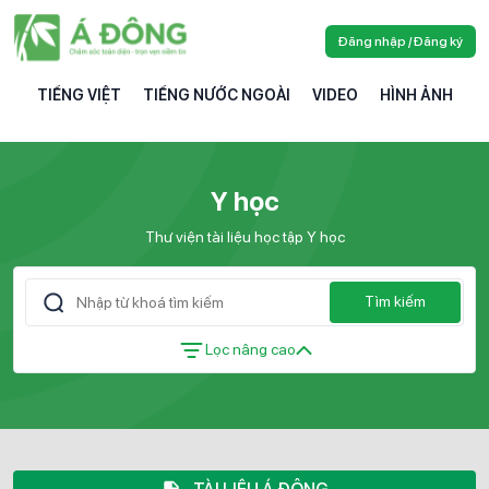
Đăng nhập / Đăng ký
TIẾNG VIỆT
TIẾNG NƯỚC NGOÀI
VIDEO
HÌNH ẢNH
Y học
Thư viện tài liệu học tập Y học
Tìm kiếm
Lọc nâng cao