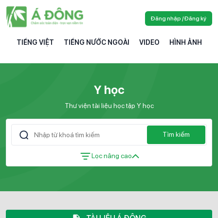
Đăng nhập / Đăng ký
TIẾNG VIỆT
TIẾNG NƯỚC NGOÀI
VIDEO
HÌNH ẢNH
Y học
Thư viện tài liệu học tập Y học
Tìm kiếm
Lọc nâng cao