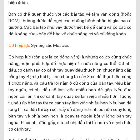
hiện được.
Bạn có thể quen thuộc với các bài tập về tầm vận động (hoặc
ROM), thường được đề nghị cho những bệnh nhân bị giới hạn ở
giường. Các bài tập như vậy được thiết kế để căng và co các cơ
đối kháng của khớp để bảo vệ chức năng cơ và cử động khớp.
Cơ hiệp lực
Synergistic Muscles
Cơ hiệp lực (còn gọi là cơ đồng vận) là những cơ có cùng chức
năng, hoặc phối hợp để thực hiện 1 chức năng cụ thể. Cơ nhị
đầu, cơ cánh tay, cơ cánh tay quay đều thực hiện chức năng gấp
cẳng tay. Bạn tự hỏi tại sao chúng ta cần 3 cơ để thực hiện cùng
1 chức năng, và câu trả lời nằm ở cử động của bàn tay. Nếu bàn
tay ngửa, cơ nhị đầu sẽ làm việc nhiều hơn để gấp. Nếu đưa
ngón cái lên, thì cơ cánh tay quay sẽ làm việc nhiều hơn. Tương
tự, nếu úp bàn tay thì cơ cánh tay làm việc nhiều hơn. Nếu bạn đã
từng hít xà đơn thì bạn sẽ thấy dễ dàng hơn nhiều nếu xoay lòng
bàn tay về phía bạn hơn là xoay ra ngoài bởi vì lòng bàn tay
ngửa thì cơ nhị đầu gấp, mà cơ nhị đầu thì to hơn và mạnh hơn
cơ cánh tay.