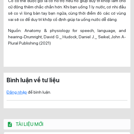
Cơ có thể được gọi là cơ hỗ trợ nếu nó giúp duy trì khớp làm cho
cử động thêm chắc chắn hơn. Khi bạn uống 1 ly nước, cơ nhị đầu
sẽ co vì lòng bàn tay bạn ngửa, cùng thời điểm đó các cơ vùng
vai sẽ co để duy trì khớp cố định giúp ta uống nước dễ dàng.
Nguồn: Anatomy & physiology for speech, language, and
hearing-Drumright, David G._ Hudock, Daniel J._ Seikel, John A-
Plural Publishing (2021)
Bình luận về tư liệu
Đăng nhập
để bình luận.
TÀI LIỆU MỚI