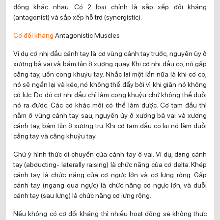
động khác nhau. Có 2 loại chính là sắp xếp đối kháng
(antagonist) và sắp xếp hỗ trợ (synergistic).
Cơ đối kháng
Antagonistic Muscles
Ví dụ cơ nhị đầu cánh tay là cơ vùng cánh tay trước, nguyên ủy ở
xương bả vai và bám tận ở xương quay. Khi cơ nhị đầu co, nó gấp
cẳng tay, uốn cong khuỷu tay. Nhắc lại một lần nữa là khi cơ co,
nó sẽ ngắn lại và kéo, nó không thể đẩy bởi vì khi giãn nó không
có lực. Do đó cơ nhị đầu chỉ làm cong khuỷu chứ không thể duỗi
nó ra được. Các cơ khác mới có thể làm được. Cơ tam đầu thì
nằm ở vùng cánh tay sau, nguyên ủy ở xương bả vai và xương
cánh tay, bám tận ở xương trụ. Khi cơ tam đầu co lại nó làm duỗi
cẳng tay và căng khuỷu tay.
Chú ý hình thức di chuyển của cánh tay ở vai. Ví dụ, dạng cánh
tay (abducting- laterally raising) là chức năng của cơ delta. Khép
cánh tay là chức năng của cơ ngực lớn và cơ lưng rộng. Gấp
cánh tay (ngang qua ngực) là chức năng cơ ngực lớn, và duỗi
cánh tay (sau lưng) là chức năng cơ lưng rộng.
Nếu không có cơ đối kháng thì nhiều hoạt động sẽ không thực