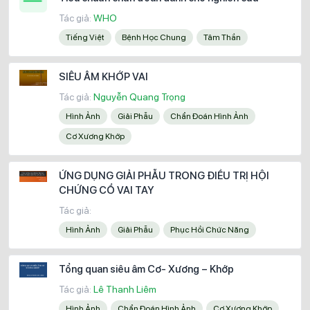
Tác giả:
WHO
Tiếng Việt
Bệnh Học Chung
Tâm Thần
SIÊU ÂM KHỚP VAI
Tác giả:
Nguyễn Quang Trọng
Hình Ảnh
Giải Phẫu
Chẩn Đoán Hình Ảnh
Cơ Xương Khớp
ỨNG DỤNG GIẢI PHẪU TRONG ĐIỀU TRỊ HỘI
CHỨNG CỔ VAI TAY
Tác giả:
Hình Ảnh
Giải Phẫu
Phục Hồi Chức Năng
Tổng quan siêu âm Cơ- Xương – Khớp
Tác giả:
Lê Thanh Liêm
Hình Ảnh
Chẩn Đoán Hình Ảnh
Cơ Xương Khớp