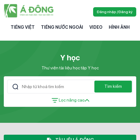
Đăng nhập / Đăng ký
TIẾNG VIỆT
TIẾNG NƯỚC NGOÀI
VIDEO
HÌNH ẢNH
Y học
Thư viện tài liệu học tập Y học
Tìm kiếm
Lọc nâng cao