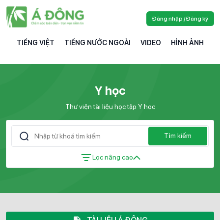
Đăng nhập / Đăng ký
TIẾNG VIỆT
TIẾNG NƯỚC NGOÀI
VIDEO
HÌNH ẢNH
Y học
Thư viện tài liệu học tập Y học
Tìm kiếm
Lọc nâng cao