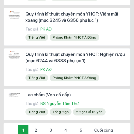
Quy trình kĩ thuật chuyên môn YHCT: Viêm mũi
xoang (mục 6245 và 6356 phụ lục 1)
Tác giả:
PK AĐ
Tiếng Việt
Phòng Khám YHCT Á Đông
Quy trình kĩ thuật chuyên môn YHCT: Nghiện rượu
(mục 6244 và 6338 phụ lục 1)
Tác giả:
PK AĐ
Tiếng Việt
Phòng Khám YHCT Á Đông
Lạc chẩm (Vẹo cổ cấp)
Tác giả:
BS Nguyễn Tâm Thư
Tiếng Việt
Tổng Hợp
Y Học Cổ Truyền
1
2
3
4
5
Cuối cùng