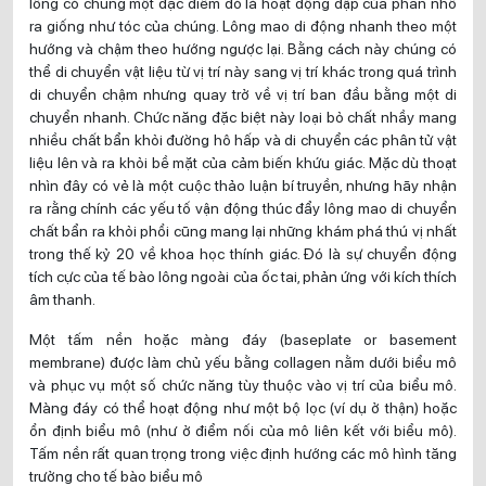
lông có chung một đặc điểm đó là hoạt động đập của phần nhô
ra giống như tóc của chúng. Lông mao di động nhanh theo một
hướng và chậm theo hướng ngược lại. Bằng cách này chúng có
thể di chuyển vật liệu từ vị trí này sang vị trí khác trong quá trình
di chuyển chậm nhưng quay trở về vị trí ban đầu bằng một di
chuyển nhanh. Chức năng đặc biệt này loại bỏ chất nhầy mang
nhiều chất bẩn khỏi đường hô hấp và di chuyển các phân tử vật
liệu lên và ra khỏi bề mặt của cảm biến khứu giác. Mặc dù thoạt
nhìn đây có vẻ là một cuộc thảo luận bí truyền, nhưng hãy nhận
ra rằng chính các yếu tố vận động thúc đẩy lông mao di chuyển
chất bẩn ra khỏi phổi cũng mang lại những khám phá thú vị nhất
trong thế kỷ 20 về khoa học thính giác. Đó là sự chuyển động
tích cực của tế bào lông ngoài của ốc tai, phản ứng với kích thích
âm thanh.
Một tấm nền hoặc màng đáy (baseplate or basement
membrane) được làm chủ yếu bằng collagen nằm dưới biểu mô
và phục vụ một số chức năng tùy thuộc vào vị trí của biểu mô.
Màng đáy có thể hoạt động như một bộ lọc (ví dụ ở thận) hoặc
ổn định biểu mô (như ở điểm nối của mô liên kết với biểu mô).
Tấm nền rất quan trọng trong việc định hướng các mô hình tăng
trưởng cho tế bào biểu mô