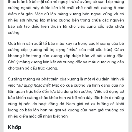
theo toàn bộ bề mặt của nó ngoại trừ các vùng có sụn. Lớp màng
xương ngoài này được liên kết chặt chẽ nhất với xương ở các
điểm nối gân. Mặc dù lớp màng xương bên ngoài cứng và có
nhiều sợi nhưng lớp màng xương bên trong chứa các nguyên
bào sợi tạo điều kiện thuận lợi cho việc cung cấp sửa chữa
xương.
Quá trình sản xuất tế bào máu xảy ra trong các khoang của bè
xương xốp (xương hỗ trợ dạng “
dầm
” của một cấu trúc). Cách
khoang bên trong của xương xốp được bảo vệ bởi xương đặc.
Chú ý màng xương liên kết với xương đặc và máu được cung cấp
cho toàn bộ cấu trúc xương.
Sự tăng trưởng và phát triển của xương là một ví dụ điển hình về
việc “
sử dụng hoặc mất
”. Mật độ của xương và hình dạng của nó
liên quan trực tiếp đến lực tác dụng lên xương. Việc sử dụng cơ
bắp khiến xương chắc khỏe hơn và trở nên dày đặc hơn ở những
vùng bị nén do hoạt động đó. Nam giới có xu hướng có khối
lượng cơ bắp lớn hơn nữ giới và xương của nam giới thường có
nhiều điểm mốc dễ nhận biết hơn.
Khớp