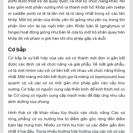
joint) được thiết kế để quay được và một số chức năng khác. Nó
bao gồm một phần xương nhô ra thành một hố. Khớp yên (sellar
or saddle joint) có lẽ là tên mô tả rõ ràng nhất trong số các tên
khớp. Một bộ phận của khớp yên lồi giống như yên xe, trong khi
phần lõm còn lại úp ngồi trên yên. Khớp bản lề (ginglymus or
hinge) hoạt động giống như bản lề cửa tủ, một bộ phận quay trên
khớp đó với phạm vi giới hạn chỉ cho phép gấp và duỗi.
Cơ bắp
Cơ bắp là sự kết hợp của các sợi cơ thành một đơn vị gắn kết
được xác định cả về chức năng và giải phẫu. Về mặt giải phẫu,
cơ là một nhóm các sợi cơ liên kết với nhau với chức năng thống
nhất. Một màng mô liên kết được gọi là màng cơ (epimysium) bao
quanh cơ, và các cơ có một gân cho phép gắn vào cấu trúc
xương. Cơ bắp có nguồn cung cấp thần kinh để kích thích mô co
lại. Cơ cũng có nguồn cung cấp mạch máu để đáp ứng nhu cầu
dinh dưỡng của chúng.
Hình thái cơ rất khác nhau tùy thuộc vào chức năng. Các cơ
rộng, phẳng có xu hướng tỏa từ điểm gắn gốc rộng đến điểm
bám tập trung hơn. Nhiều cơ hình trụ hơn có các điểm gắn đơn
nhất ở hai đầu. Trong nhiều trường hợp hướng của các sợi cơ xác