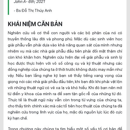
John A- 6th; 2021
- Bs Đỗ Thị Thúy Anh
KHÁI NIỆM CĂN BẢN
Nghiên cứu về cơ thể con người và các bộ phận của nó có
truyền thống lâu đời và phong phú. Mặc dù các sinh viên học
giải phẫu vẫn phải dựa vào khả năng quan sát của mình nhưng
nhiệm vụ mà các nhà giải phẫu đầu tiên phải đối mặt thậm chí
còn khó khăn hơn. Nghiên cứu hiện đại về giải phẫu và sinh lý
học được thực hiện với vô số công cụ và kỹ thuật nhưng các
đồng nghiệp của chúng ta ở thời trước không được may mắn như
vậy. Nếu bạn lắng nghe kỹ bạn sẽ thấy tiếng vang vọng của
giọng nói các nhà giải phẫu đầu tiên, khi bạn đôi khi phải vật lộn
với những thuật ngữ có vẻ xa lạ và khó hiểu. Khi đó bạn nên mở
từ điển y khoa của mình ra để xem tận gốc rễ của những từ đó.
Thực tế là thuật ngữ này vẫn còn trong từ vựng của chúng ta,
cho thấy tính chính xác mà các tổ tiên học thuật của chúng ta đã
nghiên cứu trong lĩnh vực của họ, mặc dù nguồn lực lúc đó cực
kỳ hạn chế.
Trong chương này chúng ta tìm hiểu một số yếu tố cơ bản để