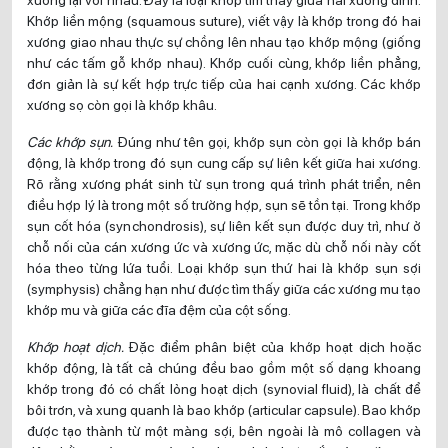
Khớp liền mộng (squamous suture), viết vậy là khớp trong đó hai
xương giao nhau thực sự chồng lên nhau tạo khớp mộng (giống
như các tấm gỗ khớp nhau). Khớp cuối cùng, khớp liền phẳng,
đơn giản là sự kết hợp trực tiếp của hai cạnh xương. Các khớp
xương sọ còn gọi là khớp khâu.
Các khớp sụn.
Đúng như tên gọi, khớp sụn còn gọi là khớp bán
động, là khớp trong đó sụn cung cấp sự liên kết giữa hai xương.
Rõ rằng xương phát sinh từ sụn trong quá trình phát triển, nên
điều hợp lý là trong một số trường hợp, sụn sẽ tồn tại. Trong khớp
sụn cốt hóa (synchondrosis), sự liên kết sụn được duy trì, như ở
chỗ nối của cán xương ức và xương ức, mặc dù chỗ nối này cốt
hóa theo từng lứa tuổi. Loại khớp sụn thứ hai là khớp sụn sợi
(symphysis) chẳng hạn như được tìm thấy giữa các xương mu tạo
khớp mu và giữa các đĩa đệm của cột sống.
Khớp hoạt dịch.
Đặc điểm phân biệt của khớp hoạt dịch hoặc
khớp động, là tất cả chúng đều bao gồm một số dạng khoang
khớp trong đó có chất lỏng hoạt dịch (synovial fluid), là chất để
bôi trơn, và xung quanh là bao khớp (articular capsule). Bao khớp
được tạo thành từ một màng sợi, bên ngoài là mô collagen và