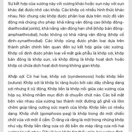
Sự kết hợp của xương này với xương khác hoặc sụn này với sụn
khác đạt được nhờ các khớp. Các khớp có nhiều hình thức khác
nhau. Nói chung các khớp được phân loại dựa trên mức độ vận
động mà chúng cho phép: khả năng vận động cao (khớp động-
diarthrodial joints), khả năng vận động hạn chế (khớp bán động-
amphiarthrodial), hoặc không có khả năng vận động (khớp cố
định-synarthrodial). Các khớp cũng được phân loại dựa trên
thành phần chính liên quan đến sự kết hợp giữa các xương.
Khớp cố định được phân loại về mặt giải phẫu là khớp sợi, khớp
bán động là khớp sụn, và khớp động là khớp hoạt dịch hoặc
khớp có chứa dịch hoạt dịch trong không gian khớp.
Khớp sợi.
Có hai loại, khớp sợi (syndesmosis) hoặc khớp liền
(suture). Khớp sợi là khớp bị ràng buộc bởi các dây chằng dạng
sợi nhưng ít cử động. Khớp liền là khớp nối giữa các xương của
hộp sọ, không nhằm mục đích di chuyển chút nào. Các bề mặt
bện vào nhau của xương tạo thành một đường gồ ghề và lởm
chởm giúp tăng cường sức mạnh của khớp. Khớp liền có nhiều
dạng. Khớp chốt (gomphosis-peg) là khớp trong đó một chiếc
chốt vừa với một ổ cắm. Ổ răng và răng là một trong những khớp
như vậy. Khớp liền răng cưa có độ bền do mép răng cưa nối hai
xương lại với nhau. Đây là loại khớp tìm thấy giữa hai xương đỉnh.