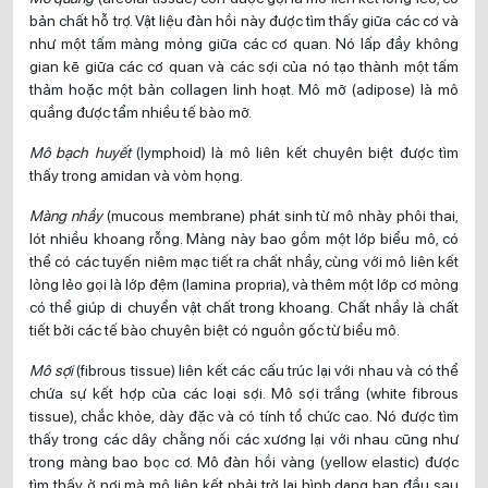
bản chất hỗ trợ. Vật liệu đàn hồi này được tìm thấy giữa các cơ và
như một tấm màng mỏng giữa các cơ quan. Nó lấp đầy không
gian kẽ giữa các cơ quan và các sợi của nó tạo thành một tấm
thảm hoặc một bản collagen linh hoạt. Mô mỡ (adipose) là mô
quầng được tẩm nhiều tế bào mỡ.
Mô bạch huyết
(lymphoid) là mô liên kết chuyên biệt được tìm
thấy trong amidan và vòm họng.
Màng nhầy
(mucous membrane) phát sinh từ mô nhày phôi thai,
lót nhiều khoang rỗng. Màng này bao gồm một lớp biểu mô, có
thể có các tuyến niêm mạc tiết ra chất nhầy, cùng với mô liên kết
lỏng lẻo gọi là lớp đệm (lamina propria), và thêm một lớp cơ mỏng
có thể giúp di chuyển vật chất trong khoang. Chất nhầy là chất
tiết bởi các tế bào chuyên biệt có nguồn gốc từ biểu mô.
Mô sợi
(fibrous tissue) liên kết các cấu trúc lại với nhau và có thể
chứa sự kết hợp của các loại sợi. Mô sợi trắng (white fibrous
tissue), chắc khỏe, dày đặc và có tính tổ chức cao. Nó được tìm
thấy trong các dây chằng nối các xương lại với nhau cũng như
trong màng bao bọc cơ. Mô đàn hồi vàng (yellow elastic) được
tìm thấy ở nơi mà mô liên kết phải trở lại hình dạng ban đầu sau