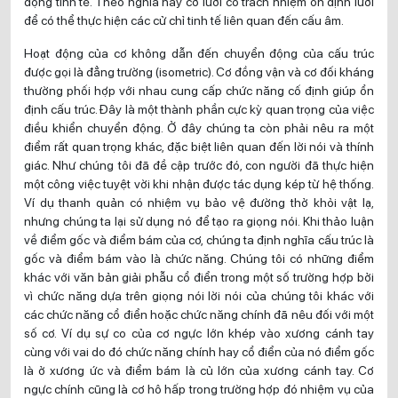
động tinh tế. Theo nghĩa này cơ lưỡi có trách nhiệm ổn định lưỡi
để có thể thực hiện các cử chỉ tinh tế liên quan đến cấu âm.
Hoạt động của cơ không dẫn đến chuyển động của cấu trúc
được gọi là đẳng trường (isometric). Cơ đồng vận và cơ đối kháng
thường phối hợp với nhau cung cấp chức năng cố định giúp ổn
định cấu trúc. Đây là một thành phần cực kỳ quan trọng của việc
điều khiển chuyển động. Ở đây chúng ta còn phải nêu ra một
điểm rất quan trọng khác, đặc biệt liên quan đến lời nói và thính
giác. Như chúng tôi đã đề cập trước đó, con người đã thực hiện
một công việc tuyệt vời khi nhận được tác dụng kép từ hệ thống.
Ví dụ thanh quản có nhiệm vụ bảo vệ đường thở khỏi vật lạ,
nhưng chúng ta lại sử dụng nó để tạo ra giọng nói. Khi thảo luận
về điểm gốc và điểm bám của cơ, chúng ta định nghĩa cấu trúc là
gốc và điểm bám vào là chức năng. Chúng tôi có những điểm
khác với văn bản giải phẫu cổ điển trong một số trường hợp bởi
vì chức năng dựa trên giọng nói lời nói của chúng tôi khác với
các chức năng cổ điển hoặc chức năng chính đã nêu đối với một
số cơ. Ví dụ sự co của cơ ngực lớn khép vào xương cánh tay
cùng với vai do đó chức năng chính hay cổ điển của nó điểm gốc
là ở xương ức và điểm bám là củ lớn của xương cánh tay. Cơ
ngực chính cũng là cơ hô hấp trong trường hợp đó nhiệm vụ của