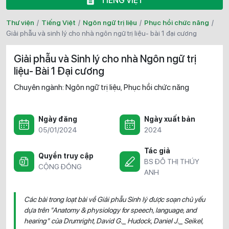
TIẾNG VIỆT
Thư viện
/
Tiếng Việt
/
Ngôn ngữ trị liệu
/
Phục hồi chức năng
/
giải phẫu và sinh lý cho nhà ngôn ngữ trị liệu- bài 1 đại cương
Giải phẫu và Sinh lý cho nhà Ngôn ngữ trị
liệu- Bài 1 Đại cương
Chuyên ngành:
Ngôn ngữ trị liệu
Phục hồi chức năng
,
Ngày đăng
Ngày xuất bản
05/01/2024
2024
Tác giả
Quyền truy cập
BS ĐỖ THỊ THÚY
CỘNG ĐỒNG
ANH
Các bài trong loạt bài về Giải phẫu Sinh lý được soạn chủ yếu
dựa trên "Anatomy & physiology for speech, language, and
hearing" của Drumright, David G._ Hudock, Daniel J._ Seikel,