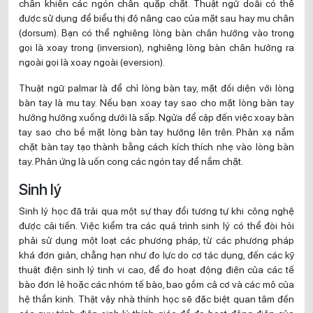
chân khiến các ngón chân quặp chặt. Thuật ngữ doãi có thể
được sử dụng để biểu thị độ nâng cao của mặt sau hay mu chân
(dorsum). Bạn có thể nghiêng lòng bàn chân hướng vào trong
gọi là xoay trong (inversion), nghiêng lòng bàn chân hướng ra
ngoài gọi là xoay ngoài (eversion).
Thuật ngữ palmar là để chỉ lòng bàn tay, mặt đối diện với lòng
bàn tay là mu tay. Nếu bạn xoay tay sao cho mặt lòng bàn tay
hướng hướng xuống dưới là sấp. Ngửa để cập đến việc xoay bàn
tay sao cho bề mặt lòng bàn tay hướng lên trên. Phản xạ nắm
chặt bàn tay tạo thành bằng cách kích thích nhẹ vào lòng bàn
tay. Phản ứng là uốn cong các ngón tay để nắm chặt.
Sinh lý
Sinh lý học đã trải qua một sự thay đổi tương tự khi công nghệ
được cải tiến. Việc kiểm tra các quá trình sinh lý có thể đòi hỏi
phải sử dụng một loạt các phương pháp, từ các phương pháp
khá đơn giản, chẳng hạn như đo lực do cơ tác dụng, đến các kỹ
thuật điện sinh lý tinh vi cao, để đo hoạt động điện của các tế
bào đơn lẻ hoặc các nhóm tế bào, bao gồm cả cơ và các mô của
hệ thần kinh. Thật vậy nhà thính học sẽ đặc biệt quan tâm đến