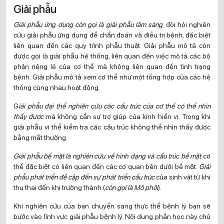
Giải phẫu
Giải phẫu ứng dụng còn gọi là giải phẫu lâm sàng
, đòi hỏi nghiên
cứu giải phẫu ứng dụng để chẩn đoán và điều trị bệnh, đặc biệt
liên quan đến các quy trình phẫu thuật. Giải phẫu mô tả còn
được gọi là giải phẫu hệ thống, liên quan đến việc mô tả các bộ
phận riêng lẻ của cơ thể mà không liên quan đến tình trạng
bệnh. Giải phẫu mô tả xem cơ thể như một tổng hợp của các hệ
thống cùng nhau hoạt động.
G
iải phẫu đại thể nghiên cứu các cấu trúc của cơ thể có thể nhìn
thấy được
mà không cần sự trợ giúp của kính hiển vi. Trong khi
giải phẫu vi thể kiểm tra các cấu trúc không thể nhìn thấy được
bằng mắt thường.
Giải phẫu bề mặt là nghiên cứu về hình dạng và cấu trúc bề mặt
cơ
thể đặc biệt có liên quan đến các cơ quan bên dưới bề mặt.
Giải
phẫu phát triển đề cập đến sự phát triển cấu trúc
của sinh vật từ khi
thụ thai đến khi trưởng thành (
còn gọi là Mô phôi
).
Khi nghiên cứu của bạn chuyển sang thực thể bệnh lý bạn sẽ
bước vào lĩnh vực giải phẫu bệnh lý. Nội dung phần học này chủ