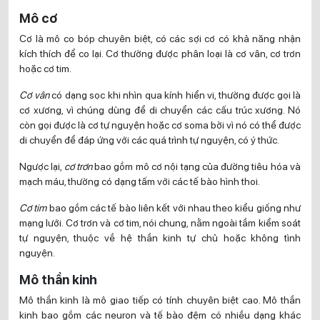
Mô cơ
Cơ là mô co bóp chuyên biệt, có các sợi cơ có khả năng nhận
kích thích để co lại. Cơ thường được phân loại là cơ vân, cơ trơn
hoặc cơ tim.
Cơ vân
có dạng sọc khi nhìn qua kính hiển vi, thường được gọi là
cơ xương, vì chúng dùng để di chuyển các cấu trúc xương. Nó
còn gọi được là cơ tự nguyện hoặc cơ soma bởi vì nó có thể được
di chuyển để đáp ứng với các quá trình tự nguyện, có ý thức.
Ngược lại,
cơ trơn
bao gồm mô cơ nội tạng của đường tiêu hóa và
mạch máu, thường có dạng tấm với các tế bào hình thoi.
Cơ tim
bao gồm các tế bào liên kết với nhau theo kiểu giống như
mạng lưới. Cơ trơn và cơ tim, nói chung, nằm ngoài tầm kiểm soát
tự nguyện, thuộc về hệ thần kinh tự chủ hoặc không tình
nguyện.
Mô thần kinh
Mô thần kinh là mô giao tiếp có tính chuyên biệt cao. Mô thần
kinh bao gồm các neuron và tế bào đệm có nhiều dạng khác