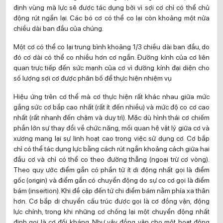
định vùng mà lực sẽ được tác dụng bởi vì sợi cơ chỉ có thể chủ
động rút ngắn lại. Các bó cơ có thể co lại còn khoảng một nửa
chiều dài ban đầu của chúng.
Một cơ có thể co lại trung bình khoảng 1/3 chiều dài ban đầu, do
đó cơ dài có thể co nhiều hơn cơ ngắn. Đường kính của cơ liên
quan trực tiếp đến sức mạnh của cơ vì đường kính đại diện cho
số lượng sợi cơ được phân bố để thực hiện nhiệm vụ
Hiệu ứng trên cơ thể mà cơ thực hiện rất khác nhau giữa mức
gắng sức cơ bắp cao nhất (rất ít đến nhiều) và mức độ co cơ cao
nhất (rất nhanh đến chậm và duy trì). Mặc dù hình thái cơ chiếm
phần lớn sự thay đổi về chức năng, mối quan hệ vật lý giữa cơ và
xương mang lại sự linh hoạt cao trong việc sử dụng cơ. Cơ bắp
chỉ có thể tác dụng lực bằng cách rút ngắn khoảng cách giữa hai
đầu cơ và chỉ có thể co theo đường thẳng (ngoại trừ cơ vòng).
Theo quy ước điểm gắn có phần tử ít di động nhất gọi là điểm
gốc (origin) và điểm gắn có chuyển động do sự co cơ gọi là điểm
bám (insertion). Khi đề cập đến tứ chi điểm bám nằm phía xa thân
hơn. Cơ bắp di chuyển cấu trúc được gọi là cơ đồng vận, động
lực chính, trong khi những cơ chống lại một chuyển động nhất
định gọi là cơ đối kháng. Như vậy đồng vận cho một hoạt động