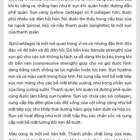
khi bị căng ra, chẳng hạn như ở sụn khí quản hoặc đường dẫn
phế quản. Sụn vàng (yellow cartilage) có ít collagen hơn, được
phủ nhiều sợi đàn hồi hơn. Nó được tìm thấy trong cấu trúc của
tai ngoài (pinna), mũi, và nắp thanh quản (epiglottis), là một sụn
của thanh quản.
Sụn
(cartilage) là một mô quan trọng vì nó có những đặc tính độc
đáo về độ bền và độ đàn hồi. Độ bền kéo (tensile strength) của
sụn giữ cho các sợi không bị tách ra dễ dàng khi bị kéo trong khi
độ bền nén (compressive strength) giúp cho nó giữ được hình
dạng bằng cách chống lại lực nghiền hoặc lực nén. Sụn hyaline
mịn và có màu xanh trong thủy tinh. Nó cung cấp một bề mặt tiếp
xúc mịn màng cho các bề mặt khớp xương, như trong phần sụn
của lồng xương sườn. Thanh quản, khí quản và đường phế quản
cũng được làm bằng sụn hyaline. Sụn sợi chứa các sợi collagen,
cung cấp lớp đệm giữa các đốt sống của cột sống cũng như bề
mặt tiếp xúc cho khớp thái dương hàm, giữa hàm dưới và hộp sọ.
Sụn sợi hoạt động như một chất hấp thụ các chấn sốc và cung
cấp một bề mặt tương đối mịn để trượt.
Máu
cũng là một mô liên kết. Thành phần chất lỏng của máu