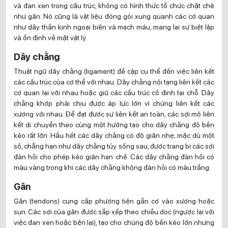
và đan xen trong cấu trúc, không có hình thức tổ chức chặt chẽ
như gân. Nó cũng là vật liệu đóng gói xung quanh các cơ quan
như dây thần kinh ngoại biên và mạch máu, mang lại sự biệt lập
và ổn định về mặt vật lý.
Dây chằng
Thuật ngữ dây chằng (ligament) đề cập cụ thể đến việc liên kết
các cấu trúc của cơ thể với nhau. Dây chằng nội tạng liên kết các
cơ quan lại với nhau hoặc giữ các cấu trúc cố định tại chỗ. Dây
chằng khớp phải chịu được áp lực lớn vì chúng liên kết các
xương với nhau. Để đạt được sự liên kết an toàn, các sợi mô liên
kết di chuyển theo cùng một hướng tạo cho dây chằng độ bền
kéo rất lớn. Hầu hết các dây chằng có độ giãn nhẹ, mặc dù một
số, chẳng hạn như dây chằng tủy sống sau, được trang bị các sợi
đàn hồi cho phép kéo giãn hạn chế. Các dây chằng đàn hồi có
màu vàng trong khi các dây chằng không đàn hồi có màu trắng.
Gân
Gân (tendons) cung cấp phương tiện gắn cơ vào xương hoặc
sụn. Các sợi của gân được sắp xếp theo chiều dọc (ngược lại với
việc đan xen hoặc bện lại), tạo cho chúng độ bền kéo lớn nhưng