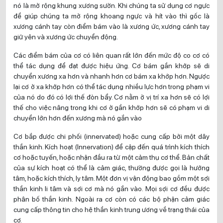
nó là mở rộng khung xương sườn. Khi chúng ta sử dụng cơ ngực
để giúp chúng ta mở rộng khoang ngực và hít vào thì gốc là
xương cánh tay còn điểm bám vào là xương ức, xương cánh tay
giữ yên và xương ức chuyển động.
Các điểm bám của cơ có liên quan rất lớn đến mức độ co cơ có
thể tác dụng để đạt được hiệu ứng. Cơ bám gần khớp sẽ di
chuyển xương xa hơn và nhanh hơn cơ bám xa khớp hơn. Ngược
lại cơ ở xa khớp hơn có thể tác dụng nhiều lực hơn trong phạm vi
của nó do đó có lợi thế đòn bẩy. Cơ nằm ở vị trí xa hơn sẽ có lợi
thế cho việc nâng trong khi cơ ở gần khớp hơn sẽ có phạm vi di
chuyển lớn hơn đến xương mà nó gắn vào
Cơ bắp được chi phối (innervated) hoặc cung cấp bởi một dây
thần kinh. Kích hoạt (Innervation) để cập đến quá trình kích thích
cơ hoặc tuyến, hoặc nhận đầu ra từ một cảm thụ cơ thể. Bản chất
của sự kích hoạt có thể là cảm giác, thường được gọi là hướng
tâm, hoặc kích thích, ly tâm. Một đơn vị vận động bao gồm một sợi
thần kinh li tâm và sợi cơ mà nó gắn vào. Mọi sợi cơ đều được
phân bố thần kinh. Ngoài ra cơ còn có các bộ phận cảm giác
cung cấp thông tin cho hệ thần kinh trung ương về trạng thái của
cơ.