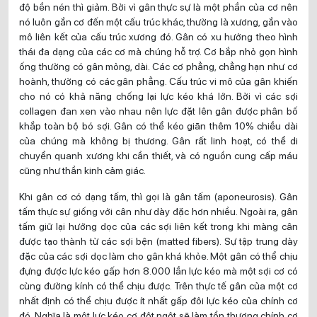
độ bền nén thì giảm. Bởi vì gân thực sự là một phần của cơ nên
nó luôn gắn cơ đến một cấu trúc khác, thường là xương, gắn vào
mô liên kết của cấu trúc xương đó. Gân có xu hướng theo hình
thái đa dạng của các cơ mà chúng hỗ trợ. Cơ bắp nhỏ gọn hình
ống thường có gân mỏng, dài. Các cơ phẳng, chẳng hạn như cơ
hoành, thường có các gân phẳng. Cấu trúc vi mô của gân khiến
cho nó có khả năng chống lại lực kéo khá lớn. Bởi vì các sợi
collagen đan xen vào nhau nên lực đặt lên gân được phân bố
khắp toàn bộ bó sợi. Gân có thể kéo giãn thêm 10% chiều dài
của chúng mà không bị thương. Gân rất linh hoạt, có thể di
chuyển quanh xương khi cần thiết, và có nguồn cung cấp máu
cũng như thần kinh cảm giác.
Khi gân cơ có dạng tấm, thì gọi là gân tấm (aponeurosis). Gân
tấm thực sự giống với cân như dày đặc hơn nhiều. Ngoài ra, gân
tấm giữ lại hướng dọc của các sợi liên kết trong khi màng cân
được tạo thành từ các sợi bện (matted fibers). Sự tập trung dày
đặc của các sợi dọc làm cho gân khá khỏe. Một gân có thể chịu
đựng được lực kéo gấp hơn 8.000 lần lực kéo mà một sợi cơ có
cùng đường kính có thể chịu được. Trên thực tế gân của một cơ
nhất định có thể chịu được ít nhất gấp đôi lực kéo của chính cơ
đó. Nghĩa là một lực kéo cơ đột ngột sẽ làm tổn thương chính cơ