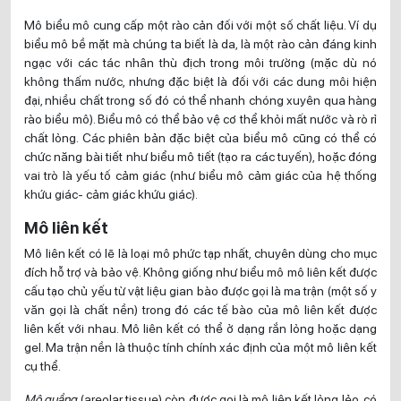
Mô biểu mô cung cấp một rào cản đối với một số chất liệu. Ví dụ
biểu mô bề mặt mà chúng ta biết là da, là một rào cản đáng kinh
ngạc với các tác nhân thù địch trong môi trường (mặc dù nó
không thấm nước, nhưng đặc biệt là đối với các dung môi hiện
đại, nhiều chất trong số đó có thể nhanh chóng xuyên qua hàng
rào biểu mô). Biểu mô có thể bảo vệ cơ thể khỏi mất nước và rò rỉ
chất lỏng. Các phiên bản đặc biệt của biểu mô cũng có thể có
chức năng bài tiết như biểu mô tiết (tạo ra các tuyến), hoặc đóng
vai trò là yếu tố cảm giác (như biểu mô cảm giác của hệ thống
khứu giác- cảm giác khứu giác).
Mô liên kết
Mô liên kết có lẽ là loại mô phức tạp nhất, chuyên dùng cho mục
đích hỗ trợ và bảo vệ. Không giống như biểu mô mô liên kết được
cấu tạo chủ yếu từ vật liệu gian bào được gọi là ma trận (một số y
văn gọi là chất nền) trong đó các tế bào của mô liên kết được
liên kết với nhau. Mô liên kết có thể ở dạng rắn lỏng hoặc dạng
gel. Ma trận nền là thuộc tính chính xác định của một mô liên kết
cụ thể.
Mô quầng
(areolar tissue) còn được gọi là mô liên kết lỏng lẻo, có