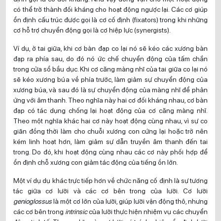
có thể trở thành đối kháng cho hoạt động ngược lại. Các cơ giúp
ổn định cấu trúc được gọi là cơ cố định (fixators) trong khi những
cơ hỗ trợ chuyển động gọi là cơ hiệp lực (synergists).
Ví dụ, ở tai giữa, khi cơ bàn đạp co lại nó sẽ kéo các xương bàn
đạp ra phía sau, do đó nó ức chế chuyển động của tấm chắn
trong cửa sổ bầu dục. Khi cơ căng màng nhĩ của tai giữa co lại nó
sẽ kéo xương búa về phía trước, làm giảm sự chuyển động của
xương búa, và sau đó là sự chuyển động của màng nhĩ để phản
ứng với âm thanh. Theo nghĩa này hai cơ đối kháng nhau, cơ bàn
đạp có tác dụng chống lại hoạt động của cơ căng màng nhĩ.
Theo một nghĩa khác hai cơ này hoạt động cùng nhau, vì sự co
giãn đồng thời làm cho chuỗi xương con cứng lại hoặc trở nên
kém linh hoạt hơn, làm giảm sự dẫn truyền âm thanh đến tai
trong. Do đó, khi hoạt động cùng nhau các cơ này phối hợp để
ổn định chỗ xương con giảm tác động của tiếng ồn lớn.
Một ví dụ dụ khác trực tiếp hơn về chức năng cố định là sự tương
tác giữa cơ lưỡi và các cơ bên trong của lưỡi. Cơ lưỡi
genioglossus
là một cơ lớn của lưỡi, giúp lưỡi vận động thô, nhưng
các cơ bên trong
intrinsic
của lưỡi thực hiện nhiệm vụ các chuyển