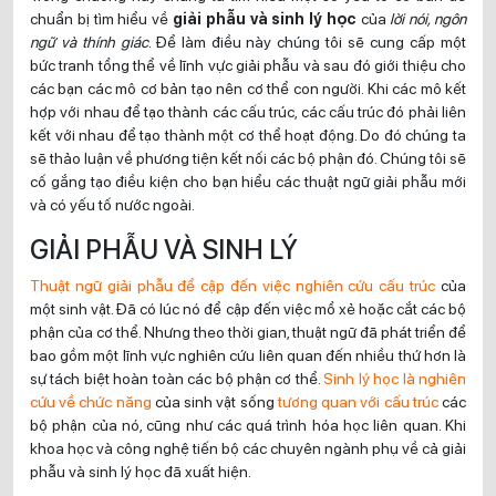
chuẩn bị tìm hiểu về
giải phẫu và sinh lý học
của
lời nói, ngôn
ngữ và thính giác
. Để làm điều này chúng tôi sẽ cung cấp một
bức tranh tổng thể về lĩnh vực giải phẫu và sau đó giới thiệu cho
các bạn các mô cơ bản tạo nên cơ thể con người. Khi các mô kết
hợp với nhau để tạo thành các cấu trúc, các cấu trúc đó phải liên
kết với nhau để tạo thành một cơ thể hoạt động. Do đó chúng ta
sẽ thảo luận về phương tiện kết nối các bộ phận đó. Chúng tôi sẽ
cố gắng tạo điều kiện cho bạn hiểu các thuật ngữ giải phẫu mới
và có yếu tố nước ngoài.
GIẢI PHẪU VÀ SINH LÝ
Thuật ngữ giải phẫu để cập đến việc nghiên cứu cấu trúc
của
một sinh vật. Đã có lúc nó để cập đến việc mổ xẻ hoặc cắt các bộ
phận của cơ thể. Nhưng theo thời gian, thuật ngữ đã phát triển để
bao gồm một lĩnh vực nghiên cứu liên quan đến nhiều thứ hơn là
sự tách biệt hoàn toàn các bộ phận cơ thể.
Sinh lý học là nghiên
cứu về chức năng
của sinh vật sống
tương quan với cấu trúc
các
bộ phận của nó, cũng như các quá trình hóa học liên quan. Khi
khoa học và công nghệ tiến bộ các chuyên ngành phụ về cả giải
phẫu và sinh lý học đã xuất hiện.