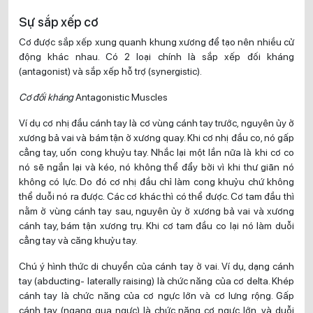
Sự sắp xếp cơ
Cơ được sắp xếp xung quanh khung xương để tạo nên nhiều cử
động khác nhau. Có 2 loại chính là sắp xếp đối kháng
(antagonist) và sắp xếp hỗ trợ (synergistic).
Cơ đối kháng
Antagonistic Muscles
Ví dụ cơ nhị đầu cánh tay là cơ vùng cánh tay trước, nguyên ủy ở
xương bả vai và bám tận ở xương quay. Khi cơ nhị đầu co, nó gấp
cẳng tay, uốn cong khuỷu tay. Nhắc lại một lần nữa là khi cơ co
nó sẽ ngắn lại và kéo, nó không thể đẩy bởi vì khi thư giãn nó
không có lực. Do đó cơ nhị đầu chỉ làm cong khuỷu chứ không
thể duỗi nó ra được. Các cơ khác thì có thể được. Cơ tam đầu thì
nằm ở vùng cánh tay sau, nguyên ủy ở xương bả vai và xương
cánh tay, bám tận xương trụ. Khi cơ tam đầu co lại nó làm duỗi
cẳng tay và căng khuỷu tay.
Chú ý hình thức di chuyển của cánh tay ở vai. Ví dụ, dạng cánh
tay (abducting- laterally raising) là chức năng của cơ delta. Khép
cánh tay là chức năng của cơ ngực lớn và cơ lưng rộng. Gấp
cánh tay (ngang qua ngực) là chức năng cơ ngực lớn, và duỗi