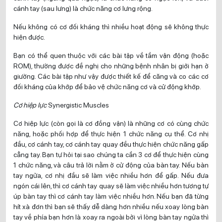
cánh tay (sau lưng) là chức năng cơ lưng rộng.
Nếu không có cơ đối kháng thì nhiều hoạt động sẽ không thực
hiện được.
Bạn có thể quen thuộc với các bài tập về tầm vận động (hoặc
ROM), thường được đề nghị cho những bệnh nhân bị giới hạn ở
giường. Các bài tập như vậy được thiết kế để căng và co các cơ
đối kháng của khớp để bảo vệ chức năng cơ và cử động khớp.
Cơ hiệp lực
Synergistic Muscles
Cơ hiệp lực (còn gọi là cơ đồng vận) là những cơ có cùng chức
năng, hoặc phối hợp để thực hiện 1 chức năng cụ thể. Cơ nhị
đầu, cơ cánh tay, cơ cánh tay quay đều thực hiện chức năng gấp
cẳng tay. Bạn tự hỏi tại sao chúng ta cần 3 cơ để thực hiện cùng
1 chức năng, và câu trả lời nằm ở cử động của bàn tay. Nếu bàn
tay ngửa, cơ nhị đầu sẽ làm việc nhiều hơn để gấp. Nếu đưa
ngón cái lên, thì cơ cánh tay quay sẽ làm việc nhiều hơn tương tự
úp bàn tay thì cơ cánh tay làm việc nhiều hơn. Nếu bạn đã từng
hít xà đơn thì bạn sẽ thấy dễ dàng hơn nhiều nếu xoay lòng bàn
tay về phía bạn hơn là xoay ra ngoài bởi vì lòng bàn tay ngửa thì