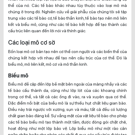
thể của nó. Các tế bào khác nhau tùy thuộc vào loại mô mà
chúng ở trong đó. Nghiên cứu về giải phẫu của chúng tôi sẽ tập
trung vào các tế bào cơ, tế bào thần kinh, tế bào tạo nên mô liên
kết và biểu mô, cũng như các tế bào kết hợp để tạo thành các
cấu trúc liên quan đến lời nói và thính giác.
Các loại mô cơ sở
Bốn loại mô cơ bản tạo nên cơ thể con người và các biến thể của
chúng kết hợp với nhau để tạo nên cấu trúc của cơ thể. Đó là
biểu mô, mô liên kết, mô cơ và mô thần kinh.
Biểu mô
Biểu mô đề cập đến lớp bề mặt bên ngoài của màng nhầy và các
tế bào cấu thành da, cũng như lớp lót của các khoang chính
trong cơ thể, và tất cả các ống đi vào, ra và xuyên qua cơ thể.
Đặc điểm nổi bật của biểu mô là sự thiếu hụt chất liệu gian bào.
Điều này trái ngược với xương, sụn và máu, tất cả đều có lượng
chất gian bào đáng kể. Sự vắng mặt của vật liệu tế bào cho phép
các tế bào biểu mô tạo thành một tấm, được đóng gói chặt chẽ,
hoạt động như một lớp bảo vệ. Lớp biểu mô như một rào cản
ngăn chặn hoặc cho phép các chất đi qua các cấu trúc được tạo