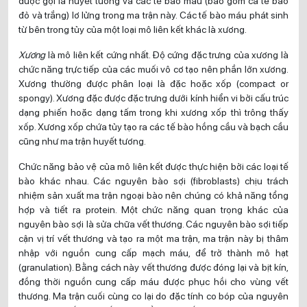
được gọi là huyết tương và các tế bào máu (bao gồm cả té bào
đỏ và trắng) lơ lửng trong ma trận này. Các tế bào máu phát sinh
từ bên trong tủy của một loại mô liên kết khác là xương.
Xương
là mô liên kết cứng nhất. Độ cứng đặc trưng của xương là
chức năng trực tiếp của các muối vô cơ tạo nên phần lớn xương.
Xương thường được phân loại là đặc hoặc xốp (compact or
spongy). Xương đặc được đặc trưng dưới kính hiển vi bởi cấu trúc
dạng phiến hoặc dạng tấm trong khi xương xốp thì trông thấy
xốp. Xương xốp chứa tủy tạo ra các tế bào hồng cầu và bạch cầu
cũng như ma trận huyết tương.
Chức năng bảo vệ của mô liên kết được thực hiện bởi các loại tế
bào khác nhau. Các nguyên bào sợi (fibroblasts) chịu trách
nhiệm sản xuất ma trận ngoại bào nên chúng có khả năng tổng
hợp và tiết ra protein. Một chức năng quan trọng khác của
nguyên bào sợi là sửa chữa vết thương. Các nguyên bào sợi tiếp
cận vị trí vết thương và tạo ra một ma trận, ma trận này bị thâm
nhập với nguồn cung cấp mạch máu, để trở thành mô hạt
(granulation). Bằng cách này vết thương được đóng lại và bịt kín,
đồng thời nguồn cung cấp máu được phục hồi cho vùng vết
thương. Ma trận cuối cùng co lại do đặc tính co bóp của nguyên