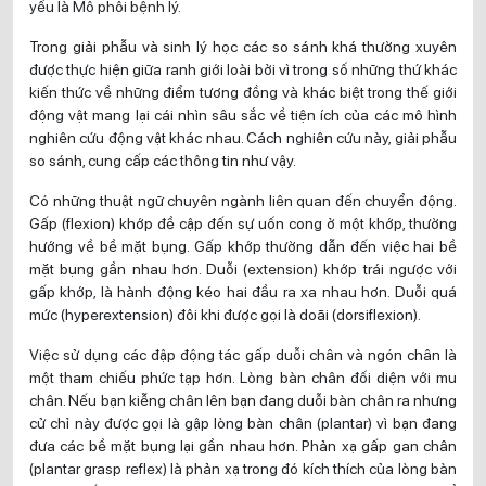
yếu là Mô phôi bệnh lý.
Trong giải phẫu và sinh lý học các so sánh khá thường xuyên
được thực hiện giữa ranh giới loài bởi vì trong số những thứ khác
kiến thức về những điểm tương đồng và khác biệt trong thế giới
động vật mang lại cái nhìn sâu sắc về tiện ích của các mô hình
nghiên cứu động vật khác nhau. Cách nghiên cứu này, giải phẫu
so sánh, cung cấp các thông tin như vậy.
Có những thuật ngữ chuyên ngành liên quan đến chuyển động.
Gấp (flexion) khớp đề cập đến sự uốn cong ở một khớp, thường
hướng về bề mặt bụng. Gấp khớp thường dẫn đến việc hai bề
mặt bụng gần nhau hơn. Duỗi (extension) khớp trái ngược với
gấp khớp, là hành động kéo hai đầu ra xa nhau hơn. Duỗi quá
mức (hyperextension) đôi khi được gọi là doãi (dorsiflexion).
Việc sử dụng các đập động tác gấp duỗi chân và ngón chân là
một tham chiếu phức tạp hơn. Lòng bàn chân đối diện với mu
chân. Nếu bạn kiễng chân lên bạn đang duỗi bàn chân ra nhưng
cử chỉ này được gọi là gập lòng bàn chân (plantar) vì bạn đang
đưa các bề mặt bụng lại gần nhau hơn. Phản xạ gấp gan chân
(plantar grasp reflex) là phản xạ trong đó kích thích của lòng bàn