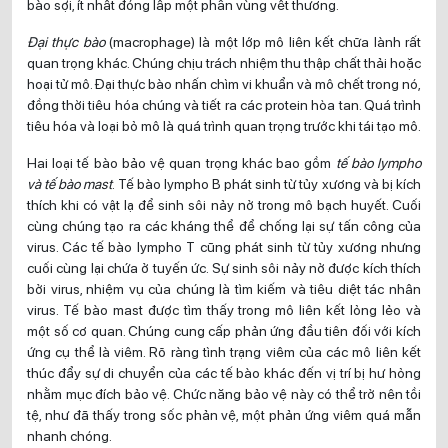
bào sợi, ít nhất đóng lấp một phần vùng vết thương.
Đại thực bào
(macrophage) là một lớp mô liên kết chữa lành rất
quan trọng khác. Chúng chịu trách nhiệm thu thập chất thải hoặc
hoại tử mô. Đại thực bào nhấn chìm vi khuẩn và mô chết trong nó,
đồng thời tiêu hóa chúng và tiết ra các protein hòa tan. Quá trình
tiêu hóa và loại bỏ mô là quá trình quan trọng trước khi tái tạo mô.
Hai loại tế bào bảo vệ quan trọng khác bao gồm
tế bào lympho
và tế bào mast
. Tế bào lympho B phát sinh từ tủy xương và bị kích
thích khi có vật lạ để sinh sôi nảy nở trong mô bạch huyết. Cuối
cùng chúng tạo ra các kháng thể để chống lại sự tấn công của
virus. Các tế bào lympho T cũng phát sinh từ tủy xương nhưng
cuối cùng lại chứa ở tuyến ức. Sự sinh sôi nảy nở được kích thích
bởi virus, nhiệm vụ của chúng là tìm kiếm và tiêu diệt tác nhân
virus. Tế bào mast được tìm thấy trong mô liên kết lỏng lẻo và
một số cơ quan. Chúng cung cấp phản ứng đầu tiên đối với kích
ứng cụ thể là viêm. Rõ ràng tình trạng viêm của các mô liên kết
thúc đẩy sự di chuyển của các tế bào khác đến vị trí bị hư hỏng
nhằm mục đích bảo vệ. Chức năng bảo vệ này có thể trở nên tồi
tệ, như đã thấy trong sốc phản vệ, một phản ứng viêm quá mẫn
nhanh chóng.