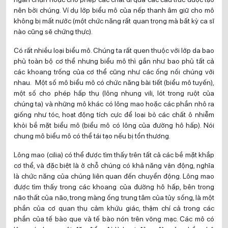
nên bởi chúng. Ví dụ lớp biểu mô của nếp thanh âm giữ cho mô
không bị mất nước (một chức năng rất quan trọng mà bất kỳ ca sĩ
nào cũng sẽ chứng thực).
Có rất nhiều loại biểu mô. Chúng ta rất quen thuộc với lớp da bao
phủ toàn bộ cơ thể nhưng biểu mô thì gần như bao phủ tất cả
các khoang trống của cơ thể cũng như các ống nối chúng với
nhau. Một số mô biểu mô có chức năng bài tiết (biểu mô tuyến),
một số cho phép hấp thụ (lông nhung vili, lót trong ruột của
chúng ta) và những mô khác có lông mao hoặc các phần nhô ra
giống như tóc, hoạt động tích cực để loại bỏ các chất ô nhiễm
khỏi bề mặt biểu mô (biểu mô có lông của đường hô hấp). Nói
chung mô biểu mô có thể tái tạo nếu bị tổn thương.
Lông mao (cilia) có thể được tìm thấy trên tất cả các bề mặt khắp
cơ thể, và đặc biệt là ở chỗ chúng có khả năng vận động, nghĩa
là chức năng của chúng liên quan đến chuyển động. Lông mao
được tìm thấy trong các khoang của đường hô hấp, bên trong
não thất của não, trong màng ống trung tâm của tủy sống, là một
phần của cơ quan thụ cảm khứu giác, thậm chí cả trong các
phần của tế bào que và tế bào nón trên võng mạc. Các mô có