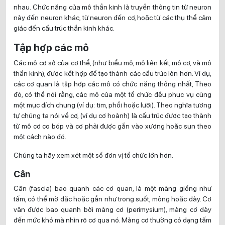
nhau. Chức năng của mô thần kinh là truyền thông tin từ neuron
này đến neuron khác, từ neuron đến cơ, hoặc từ các thụ thể cảm
giác đến cấu trúc thần kinh khác.
Tập hợp các mô
Các mô cơ sở của cơ thể, (như biểu mô, mô liên kết, mô cơ, và mô
thần kinh), được kết hợp để tạo thành các cấu trúc lớn hơn. Ví dụ,
các cơ quan là tập hợp các mô có chức năng thống nhất, Theo
đó, có thể nói rằng, các mô của một tổ chức đều phục vụ cùng
một mục đích chung (ví dụ: tim, phổi hoặc lưỡi). Theo nghĩa tương
tự chúng ta nói về cơ, (ví dụ cơ hoành) là cấu trúc được tạo thành
từ mô cơ co bóp và cơ phải được gắn vào xương hoặc sụn theo
một cách nào đó.
Chúng ta hãy xem xét một số đơn vị tổ chức lớn hơn.
Cân
Cân (fascia) bao quanh các cơ quan, là một màng giống như
tấm, có thể mờ đặc hoặc gần như trong suốt, mỏng hoặc dày. Cơ
vân được bao quanh bởi màng cơ (perimysium), màng cơ dày
đến mức khó mà nhìn rõ cơ qua nó. Màng cơ thường có dạng tấm