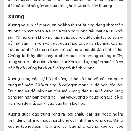
đó hoặc mối nối gân cơ trước khi gân thực sự bị tổn thương.
Xương
Xương và sụn có mối quan hệ khá thú vị. Xương đang phát triển
thường có một phần là sụn và toàn bộ xương đều bắt đầu từ khối
sụn. Nhiều điểm khớp nối giữa các xương được cấu tạo từ sụn vì
bề mặt sụn mịn hơn và trượt qua nhau tự do hơn bề mặt xương.
Tương tự như vậy, sụn thay thế xương ở nơi độ đàn hồi có lợi.
Chúng ta thấy điều này ở phần sụn của khung xương sườn,
trong sụn thanh quản và sụn mũi. Khi sụn được ngấm muối vô cơ
nó bắt đầu cứng lại và cuối cùng trở thành xương.
Xương cung cấp sự hỗ trợ vững chắc và bảo vệ các cơ quan
cùng mô mềm. 30% xương là collagen mang lại đồ bền kéo lớn.
Độ cứng và độ bền nén của mô xương đến từ tỷ lệ canxi lắng
đọng lớn hơn bên trong nó. Thật vậy, xương ở người lớn tuổi dễ bị
nén hơn do mất canxi qua quá trình lão hóa.
Xương được đặc trưng rộng rãi bởi chiều dài (dài hoặc ngắn)
hình dạng (phẳng) hoặc nói chung có hình thái không đều. Màng
xương (periosteum) là màng sợi bao phủ xương, kéo dài dọc