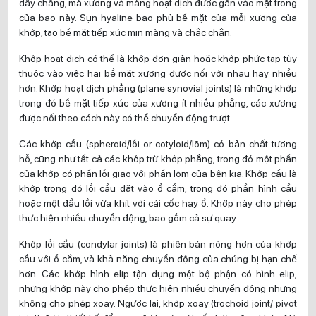
dây chằng, mà xương và màng hoạt dịch được gắn vào mặt trong
của bao này. Sụn hyaline bao phủ bề mặt của mỗi xương của
khớp, tạo bề mặt tiếp xúc mịn màng và chắc chắn.
Khớp hoạt dịch có thể là khớp đơn giản hoặc khớp phức tạp tùy
thuộc vào việc hai bề mặt xương được nối với nhau hay nhiều
hơn. Khớp hoạt dịch phẳng (plane synovial joints) là những khớp
trong đó bề mặt tiếp xúc của xương ít nhiều phẳng, các xương
được nối theo cách này có thể chuyển động trượt.
Các khớp cầu (spheroid/lồi or cotyloid/lõm) có bản chất tương
hỗ, cũng như tất cả các khớp trừ khớp phẳng, trong đó một phần
của khớp có phần lồi giao với phần lõm của bên kia. Khớp cầu là
khớp trong đó lồi cầu đặt vào ổ cắm, trong đó phần hình cầu
hoặc một đầu lồi vừa khít với cái cốc hay ổ. Khớp này cho phép
thực hiện nhiều chuyển động, bao gồm cả sự quay.
Khớp lồi cầu (condylar joints) là phiên bản nông hơn của khớp
cầu với ổ cắm, và khả năng chuyển động của chúng bị hạn chế
hơn. Các khớp hình elip tận dụng một bộ phận có hình elip,
những khớp này cho phép thực hiện nhiều chuyển động nhưng
không cho phép xoay. Ngược lại, khớp xoay (trochoid joint/ pivot