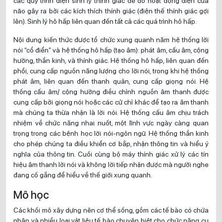
các quy trình điện sinh lý thính giác để đo hoạt động điện của
não gây ra bởi các kích thích thính giác (điện thế thính giác gợi
lên). Sinh lý hô hấp liên quan đến tất cả các quá trình hô hấp.
Nội dung kiến thức được tổ chức xung quanh năm hệ thống lời
nói “cổ điển” và hệ thống hô hấp (tạo âm): phát âm, cấu âm, cộng
hưởng, thần kinh, và thính giác. Hệ thống hô hấp, liên quan đến
phổi, cung cấp nguồn năng lượng cho lời nói, trong khi hệ thống
phát âm, liên quan đến thanh quản, cung cấp giọng nói. Hệ
thống cấu âm/ cộng hưởng điều chỉnh nguồn âm thanh được
cung cấp bởi giọng nói hoặc các cử chỉ khác để tạo ra âm thanh
mà chúng ta thừa nhận là lời nói. Hệ thống cấu âm chịu trách
nhiệm về chức năng nhai nuốt, một lĩnh vực ngày càng quan
trọng trong các bệnh học lời nói-ngôn ngữ. Hệ thống thần kinh
cho phép chúng ta điều khiển cơ bắp, nhận thông tin và hiểu ý
nghĩa của thông tin. Cuối cùng bộ máy thính giác xử lý các tín
hiệu âm thanh lời nói và không lời tiếp nhận được mà người nghe
đang cố gắng để hiểu về thế giới xung quanh.
Mô học
Các khối mô xây dựng nên cơ thể sống, gồm các tế bào có chứa
nhân và nhiều loại vật liệu tế bào chuyên biệt cho chức năng cụ