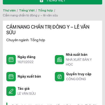
TIẾNG VIỆT
Thư viện
/
Tiếng Việt
/
Tổng hợp
/
cẩm nang chẩn trị đông y – lê văn sửu
CẨM NANG CHẨN TRỊ ĐÔNG Y – LÊ VĂN
SỬU
Chuyên ngành:
Tổng hợp
Nhà xuất bản
Ngày đăng
NHÀ XUẤT BẢN Y
16/11/2022
HỌC
Quyền truy cập
Ngày xuất bản
CỘNG ĐỒNG
Tác giả
LÊ VĂN SỬU