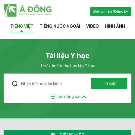
Đăng nhập / Đăng ký
TIẾNG VIỆT
TIẾNG NƯỚC NGOÀI
VIDEO
HÌNH ẢNH
Tài liệu Y học
Thư viện tài liệu học tập Y học
Tìm kiếm
Lọc nâng cao