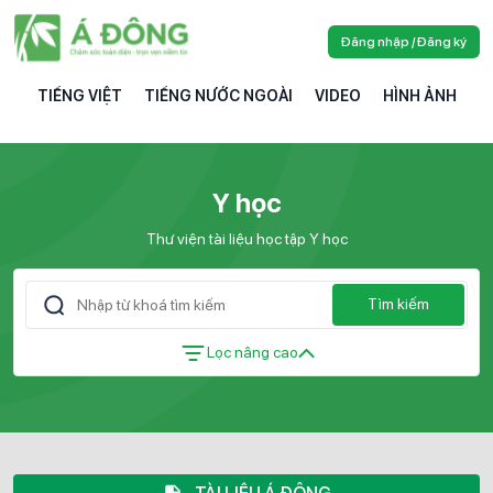
Đăng nhập / Đăng ký
TIẾNG VIỆT
TIẾNG NƯỚC NGOÀI
VIDEO
HÌNH ẢNH
Y học
Thư viện tài liệu học tập Y học
Tìm kiếm
Lọc nâng cao