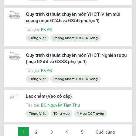
Quy trình kĩ thuật chuyên môn YHCT: Viêm mũi
xoang (mục 6245 và 6356 phụ lục 1)
Tác giả:
PK AĐ
Tiếng Việt
Phòng Khám YHCT Á Đông
Quy trình kĩ thuật chuyên môn YHCT: Nghiện rượu
(mục 6244 và 6338 phụ lục 1)
Tác giả:
PK AĐ
Tiếng Việt
Phòng Khám YHCT Á Đông
Lạc chẩm (Vẹo cổ cấp)
Tác giả:
BS Nguyễn Tâm Thư
Tiếng Việt
Tổng Hợp
Y Học Cổ Truyền
1
2
3
4
5
Cuối cùng