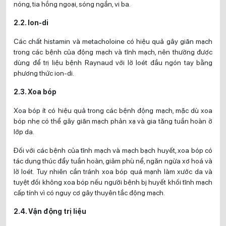
nóng, tia hồng ngoại, sóng ngắn, vi ba.
2.2. lon-di
Các chất histamin và metacholoine có hiệu quả gây giãn mạch
trong các bệnh của động mạch và tĩnh mạch, nên thường được
dùng để trị liệu bệnh Raynaud với lở loét đầu ngón tay bằng
phương thức ion-di.
2.3. Xoa bóp
Xoa bóp ít có hiệu quả trong các bệnh động mạch, mặc dù xoa
bóp nhẹ có thể gây giãn mạch phản xạ và gia tăng tuần hoàn ở
lớp da.
Đối với các bệnh của tĩnh mạch và mạch bạch huyết, xoa bóp có
tác dụng thúc đẩy tuần hoàn, giảm phù nể, ngăn ngừa xơ hoá và
lở loét. Tuy nhiên cần tránh xoa bóp quá mạnh làm xước da và
tuyệt đối không xoa bóp nếu người bệnh bj huyết khối tĩnh mạch
cấp tính vì có nguy cơ gây thuyên tắc động mạch.
2.4. Vận động trị liệu