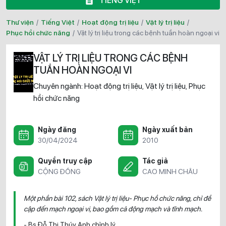
TIẾNG VIỆT
Thư viện
/
Tiếng Việt
/
Hoạt động trị liệu
/
Vật lý trị liệu
/
Phục hồi chức năng
/
vật lý trị liệu trong các bệnh tuần hoàn ngoại vi
VẬT LÝ TRỊ LIỆU TRONG CÁC BỆNH
TUẦN HOÀN NGOẠI VI
Chuyên ngành:
Hoạt động trị liệu
Vật lý trị liệu
Phục
,
,
hồi chức năng
Ngày đăng
Ngày xuất bản
30/04/2024
2010
Quyền truy cập
Tác giả
CỘNG ĐỒNG
CAO MINH CHÂU
Một phần bài 102, sách Vật lý trị liệu- Phục hồ chức năng, chỉ đề
cập đến mạch ngoại vi, bao gồm cả động mạch và tĩnh mạch.
- Bs Đỗ Thị Thúy Anh chỉnh lý