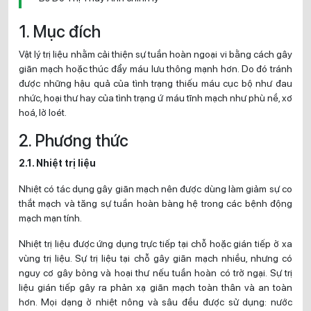
1. Mục đích
Vật lý trị liệu nhằm cải thiện sự tuần hoàn ngoại vi bằng cách gây
giãn mạch hoặc thúc đẩy máu lưu thông mạnh hơn. Do đó tránh
được những hậu quả của tình trạng thiếu máu cục bộ như đau
nhức, hoại thư hay của tình trạng ứ máu tĩnh mạch như phù nề, xơ
hoá, lở loét.
2. Phương thức
2.1. Nhiệt trị liệu
Nhiệt có tác dụng gây giãn mạch nên được dùng làm giảm sự co
thắt mạch và tăng sự tuần hoàn bàng hệ trong các bệnh động
mạch mạn tính.
Nhiệt trị liệu được ứng dụng trực tiếp tại chỗ hoặc gián tiếp ở xa
vùng trị liệu. Sự trị liệu tại chỗ gây giãn mạch nhiều, nhưng có
nguy cơ gây bỏng và hoại thư nếu tuần hoàn có trở ngại. Sự trị
liệu gián tiếp gây ra phản xạ giãn mạch toàn thân và an toàn
hơn. Mọi dạng ở nhiệt nông và sâu đều được sử dụng: nước