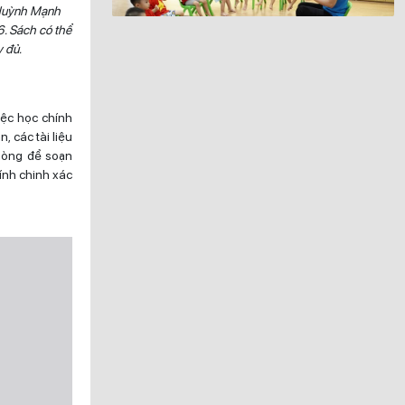
 Huỳnh Mạnh
6. Sách có thể
y đủ.
ệc học chính
, các tài liệu
phòng để soạn
tính chinh xác