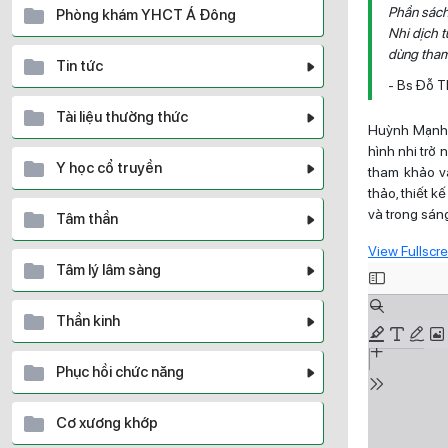
Phần sách
Phòng khám YHCT Á Đông
Nhi dịch t
dùng tham 
Tin tức
- Bs Đỗ T
Tài liệu thường thức
Huỳnh Mạnh 
hình nhi trở 
Y học cổ truyền
tham khảo và
thảo, thiết k
và trong sáng
Tâm thần
View Fullscr
Tâm lý lâm sàng
Skip
to
PDF
Thần kinh
content
Phục hồi chức năng
Cơ xương khớp