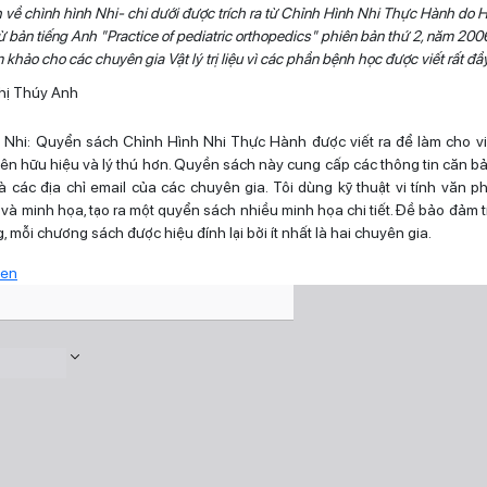
 về chình hình Nhi- chi dưới được trích ra từ Chỉnh Hình Nhi Thực Hành do
ừ bản tiếng Anh "Practice of pediatric orthopedics" phiên bản thứ 2, năm 200
khảo cho các chuyên gia Vật lý trị liệu vì các phần bệnh học được viết rất đầ
hị Thúy Anh
Nhi: Quyển sách Chỉnh Hình Nhi Thực Hành được viết ra để làm cho vi
nên hữu hiệu và lý thú hơn. Quyền sách này cung cấp các thông tin căn bản
 các địa chỉ email của các chuyên gia. Tôi dùng kỹ thuật vi tính văn 
ế và minh họa, tạo ra một quyển sách nhiều minh họa chi tiết. Đề bảo đảm 
, mỗi chương sách được hiệu đính lại bởi ít nhất là hai chuyên gia.
een