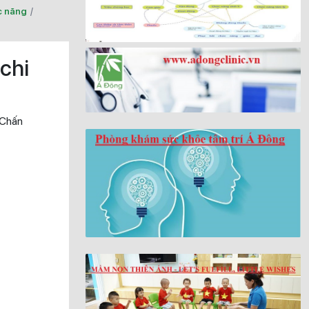
c năng
/
chi
Chấn