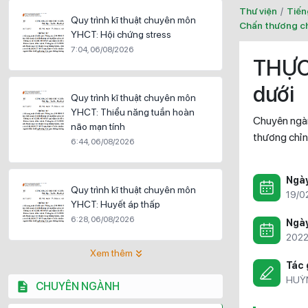
Thư viện
/
Tiến
Quy trình kĩ thuật chuyên môn
Chấn thương ch
YHCT: Hội chứng stress
7:04, 06/08/2026
THỰC
dưới
Quy trình kĩ thuật chuyên môn
YHCT: Thiểu năng tuần hoàn
Chuyên ngà
não mạn tính
thương chỉn
6:44, 06/08/2026
Ngà
Quy trình kĩ thuật chuyên môn
19/0
YHCT: Huyết áp thấp
6:28, 06/08/2026
Ngày
202
Xem thêm
Tác 
HUỲ
CHUYÊN NGÀNH