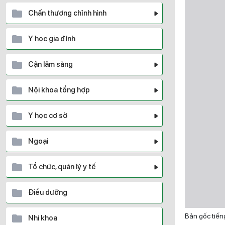
Chấn thương chỉnh hình
Y học gia đình
Cận lâm sàng
Nội khoa tổng hợp
Y học cơ sở
Ngoại
Tổ chức, quản lý y tế
Điều dưỡng
Bản gốc tiế
Nhi khoa