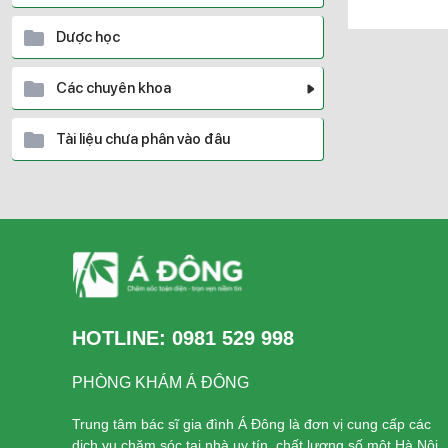
Dược học
Các chuyên khoa
Tài liệu chưa phân vào đâu
HOTLINE:
0981 529 998
PHÒNG KHÁM Á ĐÔNG
Trung tâm bác sĩ gia đình Á Đông là đơn vị cung cấp các
dịch vụ chăm sóc tại nhà uy tín, chất lượng số một Hà Nội.