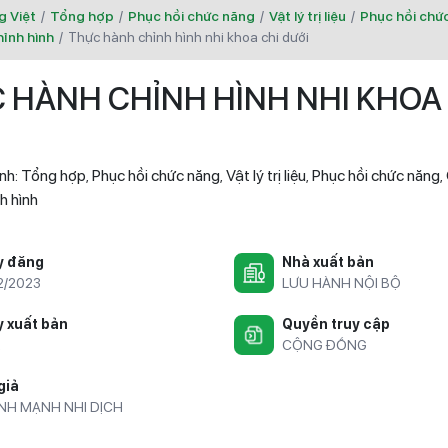
g Việt
/
Tổng hợp
/
Phục hồi chức năng
/
Vật lý trị liệu
/
Phục hồi chứ
ỉnh hình
/
thực hành chỉnh hình nhi khoa chi dưới
 HÀNH CHỈNH HÌNH NHI KHOA 
nh:
Tổng hợp
Phục hồi chức năng
Vật lý trị liệu
Phục hồi chức năng
,
,
,
,
h hình
y đăng
Nhà xuất bản
2/2023
LƯU HÀNH NỘI BỘ
 xuất bản
Quyền truy cập
2
CỘNG ĐỒNG
giả
NH MẠNH NHI DỊCH