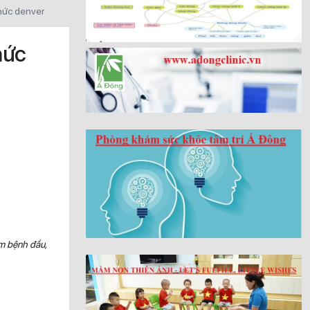
thức denver
hức
ám bệnh đầu,