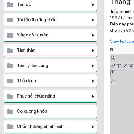
Thang D
Tin tức
Trắc nghiệm 
1967 tại tru
Tài liệu thường thức
Đến nay, phư
cho hơn 50 tri
Y học cổ truyền
View Fullscr
Skip
Tâm thần
to
PDF
Tâm lý lâm sàng
content
Thần kinh
Phục hồi chức năng
Cơ xương khớp
Chấn thương chỉnh hình