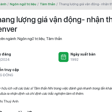
 ảnh
/
Ngôn ngữ trị liệu
/
Tâm thần
/
thang lượng giá vận động- nhận 
ang lượng giá vận động- nhận t
enver
ên ngành:
Ngôn ngữ trị liệu
Tâm thần
,
y đăng
Ngày xuất bản
2/2024
1992
n truy cập
G ĐỒNG
hữu ích với các bác sĩ Tâm thần Nhi trong việc đánh giá nhanh trong lần kh
đưa ra nhận định và chỉ định các trắc nghiệm làm rõ thêm.
Thị Thuý Anh