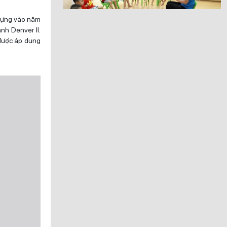
 dựng vào năm
nh Denver II.
 được áp dụng