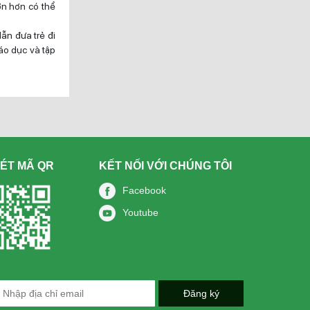
ớn hơn có thể
ẫn đưa trẻ đi
iáo dục và tập
ÉT MÃ QR
KẾT NỐI VỚI CHÚNG TÔI
Facebook
Youtube