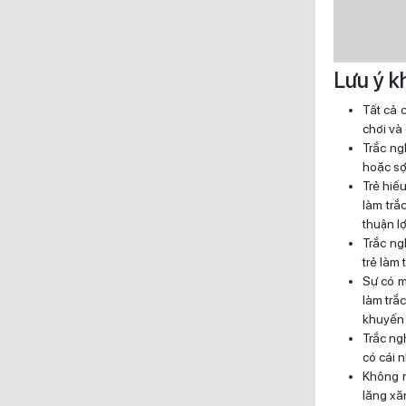
Lưu ý k
Tất cả 
chơi và
Trắc ng
hoặc sợ 
Trẻ hiế
làm trắ
thuận lợ
Trắc ngh
trẻ làm
Sự có m
làm trắ
khuyến 
Trắc ng
có cái 
Không n
lăng xă