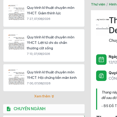
Thư viện
/
Hình
Quy trình kĩ thuật chuyên môn
YHCT: Giảm thính lực
Th
7:27, 07/08/2026
D
Quy trình kĩ thuật chuyên môn
Chuy
YHCT: Liệt tứ chi do chấn
thương cột sống
7:13, 07/08/2026
Ngà
12/1
Quy trình kĩ thuật chuyên môn
Quyề
YHCT: Hội chứng tiền mãn kinh
CỘN
7:00, 07/08/2026
Thang này 
Xem thêm
để sau đó 
- BS Đỗ 
CHUYÊN NGÀNH