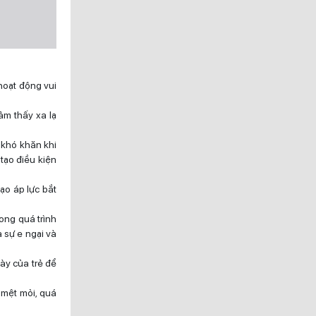
hoạt động vui
ảm thấy xa lạ
 khó khăn khi
tạo điều kiện
tạo áp lực bắt
ong quá trình
 sự e ngại và
ày của trẻ để
 mệt mỏi, quá