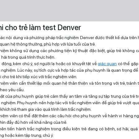
hi cho trẻ làm test Denver
các nội dung và phương pháp trắc nghiệm Denver được thiết kế dựa trên 
 quan hệ thông thường, phù hợp với lứa tuổi của trẻ.
hiệm không sử dụng các phương tiện kỹ thuật đặc biệt, giúp trẻ không c
hãi trong quá trình thực hiện.
u động, kém chú ý, sợ người lạ hoặc có khuyết tật về
giác quan
có thể gặp
c nghiệm. Lúc này, sự tích cực và hợp tác của phụ huynh là quan trọng để 
i cho trẻ khi tiếp xúc với trắc nghiệm viên.
iệm viên cần thiết lập mối quan hệ thân thiện và tôn trọng với trẻ, tránh 
 theo yêu cầu.
ặt của phụ huynh giúp trẻ cảm thấy an tâm và tăng sự tập trung của trẻ tr
c nghiệm. Phụ huynh nên hợp tác với trắc nghiệm viên để giúp trẻ vượt qua
khích trẻ tham gia vào quá trình làm trắc nghiệm.
hiệm viên có thể đặt thêm các câu hỏi cho phụ huynh về hành vi hàng ng
nhìn đầy đủ hơn về khả năng của trẻ.
ên tiến hành trắc nghiệm trong điều kiện trẻ đang có bệnh, sợ hãi, quá
ng hoặc kém tập trung, chú ý.