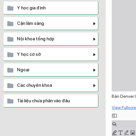
Y học gia đình
Cận lâm sàng
Nội khoa tổng hợp
Y học cơ sở
Ngoại
Các chuyên khoa
Bản Denver I
Tài liệu chưa phân vào đâu
View Fullscr
Skip
to
PDF
content