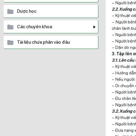
– Người bệnh 
2.2. Xuống c
Dược học
– Kỹ thuật v
– Người bệnh
Các chuyên khoa
chân lành bư
– Người bệnh
– Người bệnh
Tài liệu chưa phân vào đâu
– Dặn dò ngư
3. Tập lên 
3.1. Lên cầu
– Kỹ thuật v
– Hướng dẫn 
– Nếu người 
– Di chuyển 
– Người bệnh
– Đu chân lên
– Người bệnh
3.2. Xuống 
– Kỹ thuật v
– Người bệnh
– Đưa nạng x