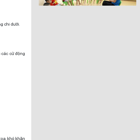
g chi dưới.
c các cử động
tọa, khó khăn