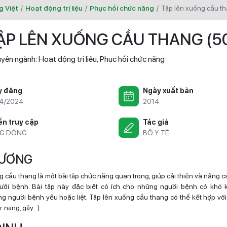
g Việt
/
Hoạt động trị liệu
/
Phục hồi chức năng
/
tập lên xuống cầu t
ẬP LÊN XUỐNG CẦU THANG (5
yên ngành:
Hoạt động trị liệu
Phục hồi chức năng
,
y đăng
Ngày xuất bản
4/2024
2014
n truy cập
Tác giả
G ĐỒNG
BỘ Y TẾ
 CƯƠNG
g cầu thang là một bài tập chức năng quan trọng, giúp cải thiện và nâng 
gười bệnh. Bài tập này đặc biệt có ích cho những người bệnh có khó 
g người bệnh yếu hoặc liệt. Tập lên xuống cầu thang có thể kết hợp vớ
ụ: nạng, gậy…).