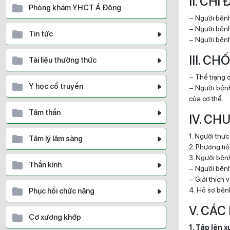
II. CHỈ
Phòng khám YHCT Á Đông
– Người bệnh
– Người bệnh
Tin tức
– Người bệnh
III. C
Tài liệu thường thức
– Thể trạng 
Y học cổ truyền
– Người bệnh
của cơ thể.
Tâm thần
IV. CH
1. Người thực
Tâm lý lâm sàng
2. Phương tiệ
3. Người bện
Thần kinh
– Người bện
– Giải thích
4. Hồ sơ bện
Phục hồi chức năng
V. CÁC
Cơ xương khớp
1. Tập lên 