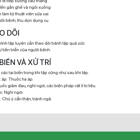
 đi tiếp xuống cầu thang
đến gần ghế và ngồi xuống
làm kỹ thuật viên sửa sai.
ời bệnh, thu dọn dụng cụ
EO DÕI
rình tập luyện cần theo dõi tránh tập quá sức
 tiến triển của người bệnh.
I BIẾN VÀ XỬ TRÍ
í các tai biến trong khi tập cũng như sau khi tập:
 áp: Thuốc hạ áp.
ốc giảm đau, nghỉ ngơi, các biện pháp vật lí trị liệu.
c: Nghỉ ngơi.
: Chú ý cẩn thận, tránh ngã.