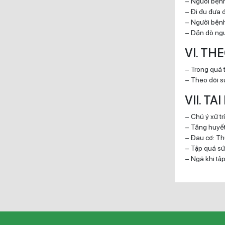
– Người bệnh
– Đi đu đưa 
– Người bệnh 
– Dặn dò ngư
VI. TH
– Trong quá t
– Theo dõi sự
VII. TA
– Chú ý xử tr
– Tăng huyết
– Đau cơ: Thu
– Tập quá sứ
– Ngã khi tập