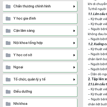
khi di chuyể
Chấn thương chỉnh hình
Tư thế người
1.1. Lên cầu
Y học gia đình
– Kỹ thuật v
– Kỹ thuật v
– Người bệnh
Cận lâm sàng
không đau b
– Người bệnh 
Nội khoa tổng hợp
1.2. Xuống c
– Kỹ thuật v
– Người bệnh
Y học cơ sở
chân lành b
– Người bệnh
Ngoại
– Người bệnh
– Dặn dò ngư
Tổ chức, quản lý y tế
2. Tập lên 
2.1.Lên cầu 
– Kỹ thuật v
Điều dưỡng
– Kỹ thuật v
– Người bệnh
Nhi khoa
chân liệt bư