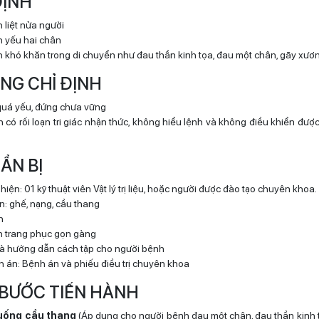
 ĐỊNH
 liệt nửa người
 yếu hai chân
 khó khăn trong di chuyển như đau thần kinh tọa, đau một chân, gãy xươn
HỐNG CHỈ ĐỊNH
quá yếu, đứng chưa vững
 có rối loạn tri giác nhận thức, không hiểu lệnh và không điều khiển đượ
UẨN BỊ
 hiện: 01 kỹ thuật viên Vật lý trị liệu, hoặc người được đào tạo chuyên khoa.
n: ghế, nạng, cầu thang
h
h trang phục gọn gàng
 và hướng dẫn cách tập cho người bệnh
h án: Bệnh án và phiếu điều trị chuyên khoa
 BƯỚC TIẾN HÀNH
xuống cầu thang
(Áp dụng cho người bệnh đau một chân, đau thần kinh 