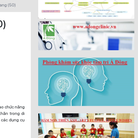
hang (50)
0)
cao chức năng
khăn trong di
i các dụng cụ