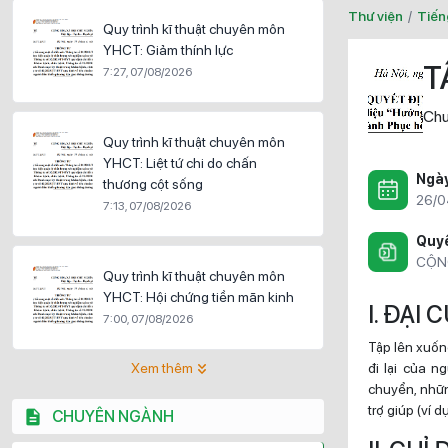
Thư viện
/
Tiến
Quy trình kĩ thuật chuyên môn
YHCT: Giảm thính lực
T
7:27, 07/08/2026
Chu
Quy trình kĩ thuật chuyên môn
YHCT: Liệt tứ chi do chấn
Ngà
thương cột sống
26/0
7:13, 07/08/2026
Quyề
CỘN
Quy trình kĩ thuật chuyên môn
YHCT: Hội chứng tiền mãn kinh
I. ĐẠI
7:00, 07/08/2026
Tập lên xuốn
Xem thêm
đi lại của n
chuyển, nhữn
trợ giúp (ví d
CHUYÊN NGÀNH