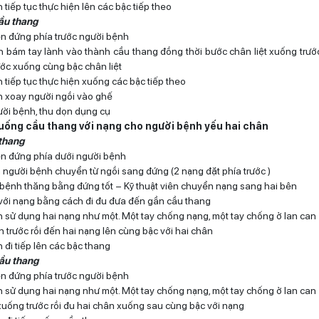
tiếp tục thực hiện lên các bậc tiếp theo
ầu thang
iên đứng phía trước người bệnh
 bám tay lành vào thành cầu thang đồng thời bước chân liệt xuống trướ
ớc xuống cùng bậc chân liệt
 tiếp tục thực hiện xuống các bậc tiếp theo
 xoay người ngồi vào ghế
ời bệnh, thu dọn dụng cụ
xuống cầu thang với nạng cho người bệnh yếu hai chân
 thang
iên đứng phía dưới người bệnh
người bệnh chuyển từ ngồi sang đứng (2 nạng đặt phía trước )
bệnh thăng bằng đứng tốt – Kỹ thuật viên chuyển nạng sang hai bên
với nạng bằng cách đi đu đưa đến gần cầu thang
 sử dụng hai nạng như một. Một tay chống nạng, một tay chống ở lan can
 trước rồi đến hai nạng lên cùng bậc với hai chân
 đi tiếp lên các bậc thang
cầu thang
iên đứng phía trước người bệnh
 sử dụng hai nạng như một. Một tay chống nạng, một tay chống ở lan can
uống trước rồi đu hai chân xuống sau cùng bậc với nạng