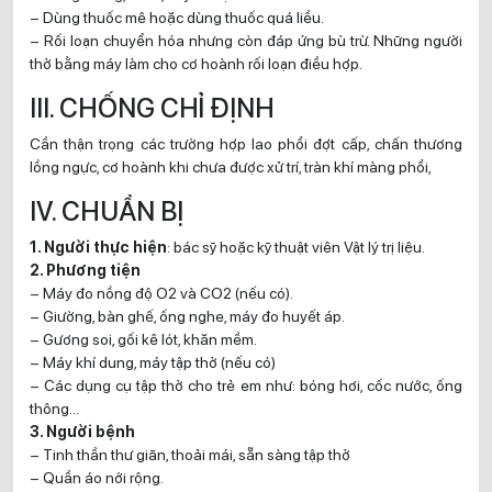
– Dùng thuốc mê hoặc dùng thuốc quá liều.
– Rối loạn chuyển hóa nhưng còn đáp ứng bù trừ. Những người
thở bằng máy làm cho cơ hoành rối loạn điều hợp.
III. CHỐNG CHỈ ĐỊNH
Cần thận trọng các trường hợp lao phổi đợt cấp, chấn thương
lồng ngực, cơ hoành khi chưa được xử trí, tràn khí màng phổi,
IV. CHUẨN BỊ
1. Người thực hiện
: bác sỹ hoặc kỹ thuật viên Vật lý trị liệu.
2. Phương tiện
– Máy đo nồng độ O2 và CO2 (nếu có).
– Giường, bàn ghế, ống nghe, máy đo huyết áp.
– Gương soi, gối kê lót, khăn mềm.
– Máy khí dung, máy tập thở (nếu có)
– Các dụng cụ tập thở cho trẻ em như: bóng hơi, cốc nước, ống
thông…
3. Người bệnh
– Tinh thần thư giãn, thoải mái, sẵn sàng tập thở
– Quần áo nới rộng.