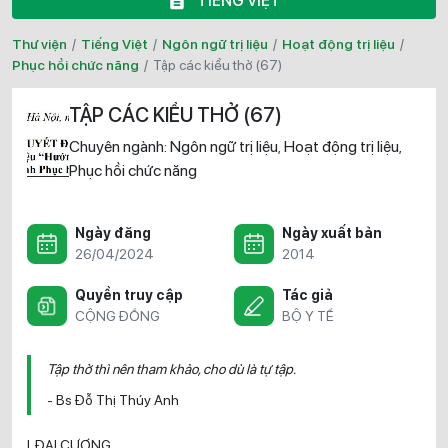
TIẾNG VIỆT
Thư viện
/
Tiếng Việt
/
Ngôn ngữ trị liệu
/
Hoạt động trị liệu
/
Phục hồi chức năng
/
tập các kiểu thở (67)
TẬP CÁC KIỂU THỞ (67)
Chuyên ngành:
Ngôn ngữ trị liệu
Hoạt động trị liệu
,
,
Phục hồi chức năng
Ngày đăng
Ngày xuất bản
26/04/2024
2014
Quyền truy cập
Tác giả
CỘNG ĐỒNG
BỘ Y TẾ
Tập thở thì nên tham khảo, cho dù là tự tập.
- Bs Đỗ Thị Thúy Anh
I. ĐẠI CƯƠNG