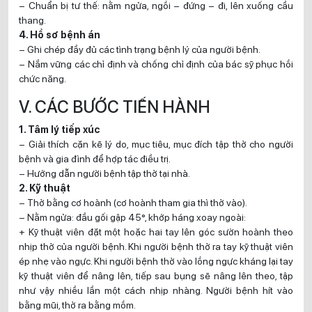
– Chuẩn bị tư thế: nằm ngửa, ngồi – đứng – đi, lên xuống cầu
thang.
4. Hồ sơ bệnh án
– Ghi chép đầy đủ các tình trạng bệnh lý của người bệnh.
– Nắm vững các chỉ định và chống chỉ định của bác sỹ phục hồi
chức năng.
V. CÁC BƯỚC TIẾN HÀNH
1. Tâm lý tiếp xúc
– Giải thích cặn kẽ lý do, mục tiêu, mục đích tập thở cho người
bệnh và gia đình để hợp tác điều trị.
– Hướng dẫn người bệnh tập thở tại nhà.
2. Kỹ thuật
– Thở bằng cơ hoành (cơ hoành tham gia thì thở vào).
– Nằm ngửa: đầu gối gập 45°, khớp háng xoay ngoài:
+ Kỹ thuật viên đặt một hoặc hai tay lên góc sườn hoành theo
nhịp thở của người bệnh. Khi người bệnh thở ra tay kỹ thuật viên
ép nhẹ vào ngực. Khi người bệnh thở vào lồng ngực kháng lại tay
kỹ thuật viên để nâng lên, tiếp sau bụng sẽ nâng lên theo, tập
như vậy nhiều lần một cách nhịp nhàng. Người bệnh hít vào
bằng mũi, thở ra bằng mồm.