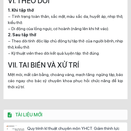
VI. THEO DÕI
1. Khi tập thở
– Tình trạng toàn thân, sắc mặt, màu sắc da, huyết áp, nhịp thở,
kiểu thở.
– Di động của lồng ngực, cơ hoành (nâng lên khi hít váo).
2. Sau tập thở
– Theo dõi tính độc lập chủ động tự tập thở của người bệnh, nhịp
thở, kiểu thở.
– Kỹ thuật viên theo dõi kết quả luyện tập: thở đúng.
VII. TAI BIẾN VÀ XỬ TRÍ
Mệt mỏi, mất cân bằng, choáng váng, mạch tăng: ngừng tập, báo
cáo ngay cho bác sỹ chuyên khoa phục hồi chức năng để kịp
thời xử trí.
TÀI LIỆU MỚI
Quy trình kĩ thuật chuyên môn YHCT: Giảm thính lực