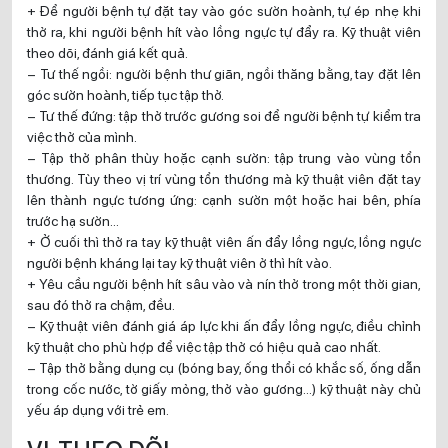
+ Để người bệnh tự đặt tay vào góc sườn hoành, tự ép nhẹ khi
thở ra, khi người bệnh hít vào lồng ngực tự đẩy ra. Kỹ thuật viên
theo dõi, đánh giá kết quả.
– Tư thế ngồi: người bệnh thư giãn, ngồi thăng bằng, tay đặt lên
góc sườn hoành, tiếp tục tập thở.
– Tư thế đứng: tập thở trước gương soi để người bệnh tự kiểm tra
việc thở của mình.
– Tập thở phân thùy hoặc cạnh sườn: tập trung vào vùng tổn
thương. Tùy theo vị trí vùng tổn thương mà kỹ thuật viên đặt tay
lên thành ngực tương ứng: cạnh sườn một hoặc hai bên, phía
trước hạ sườn…
+ Ở cuối thì thở ra tay kỹ thuật viên ấn đẩy lồng ngực, lồng ngực
người bệnh kháng lại tay kỹ thuật viên ở thì hít vào.
+ Yêu cầu người bệnh hít sâu vào và nín thở trong một thời gian,
sau đó thở ra chậm, đều.
– Kỹ thuật viên đánh giá áp lực khi ấn đẩy lồng ngực, điều chỉnh
kỹ thuật cho phù hợp để việc tập thở có hiệu quả cao nhất.
– Tập thở bằng dụng cụ (bóng bay, ống thổi có khắc số, ống dẫn
trong cốc nước, tờ giấy mỏng, thở vào gương…) kỹ thuật này chủ
yếu áp dụng với trẻ em.