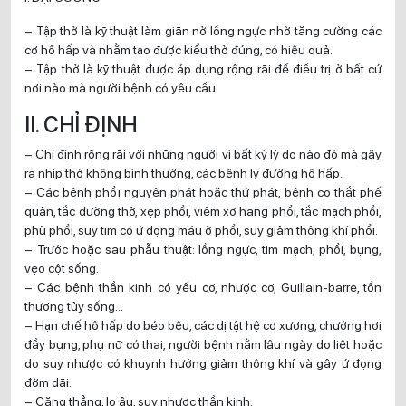
– Tập thở là kỹ thuật làm giãn nở lồng ngực nhờ tăng cường các
cơ hô hấp và nhằm tạo được kiểu thở đúng, có hiệu quả.
– Tập thở là kỹ thuật được áp dụng rộng rãi để điều trị ở bất cứ
nơi nào mà người bệnh có yêu cầu.
II. CHỈ ĐỊNH
– Chỉ định rộng rãi với những người vì bất kỳ lý do nào đó mà gây
ra nhịp thở không bình thường, các bệnh lý đường hô hấp.
– Các bệnh phổi nguyên phát hoặc thứ phát, bệnh co thắt phế
quản, tắc đường thở, xẹp phổi, viêm xơ hang phổi, tắc mạch phổi,
phù phổi, suy tim có ứ đọng máu ở phổi, suy giảm thông khí phổi.
– Trước hoặc sau phẫu thuật: lồng ngực, tim mạch, phổi, bụng,
vẹo cột sống.
– Các bệnh thần kinh có yếu cơ, nhược cơ, Guillain-barre, tổn
thương tủy sống…
– Hạn chế hô hấp do béo bệu, các dị tật hệ cơ xương, chướng hơi
đầy bụng, phụ nữ có thai, người bệnh nằm lâu ngày do liệt hoặc
do suy nhược có khuynh hướng giảm thông khí và gây ứ đọng
đờm dãi.
– Căng thẳng, lo âu, suy nhược thần kinh.