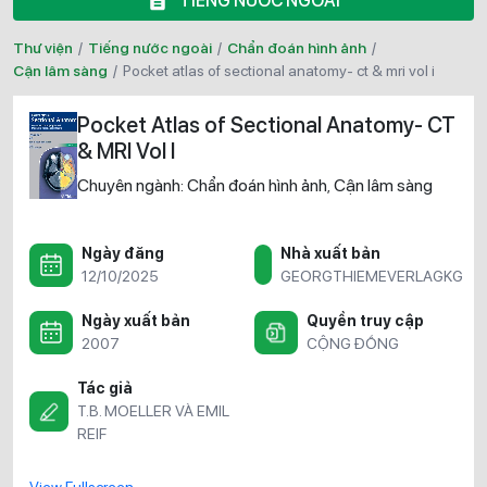
TIẾNG NƯỚC NGOÀI
Thư viện
/
Tiếng nước ngoài
/
Chẩn đoán hình ảnh
/
Cận lâm sàng
/
pocket atlas of sectional anatomy- ct & mri vol i
Pocket Atlas of Sectional Anatomy- CT
& MRI Vol I
Chuyên ngành:
Chẩn đoán hình ảnh
Cận lâm sàng
,
Ngày đăng
Nhà xuất bản
12/10/2025
GEORGTHIEMEVERLAGKG
Ngày xuất bản
Quyền truy cập
2007
CỘNG ĐỒNG
Tác giả
T.B. MOELLER VÀ EMIL
REIF
View Fullscreen