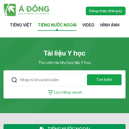
Đăng nhập / Đăng ký
TIẾNG VIỆT
TIẾNG NƯỚC NGOÀI
VIDEO
HÌNH ẢNH
Tài liệu Y học
Thư viện tài liệu học tập Y học
Tìm kiếm
Lọc nâng cao