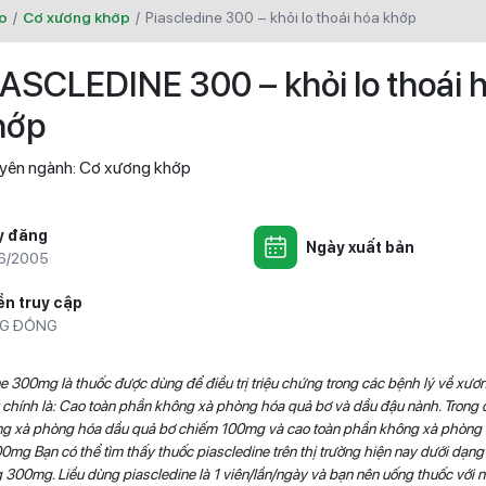
o
/
Cơ xương khớp
/
piascledine 300 – khỏi lo thoái hóa khớp
IASCLEDINE 300 – khỏi lo thoái 
hớp
yên ngành:
Cơ xương khớp
y đăng
Ngày xuất bản
6/2005
n truy cập
G ĐỒNG
e 300mg là thuốc được dùng để điều trị triệu chứng trong các bệnh lý về xươ
 chính là: Cao toàn phần không xà phòng hóa quả bơ và dầu đậu nành. Trong 
g xà phòng hóa dầu quả bơ chiếm 100mg và cao toàn phần không xà phòng
0mg Bạn có thể tìm thấy thuốc piascledine trên thị trường hiện nay dưới dạng
300mg. Liều dùng piascledine là 1 viên/lần/ngày và bạn nên uống thuốc với n