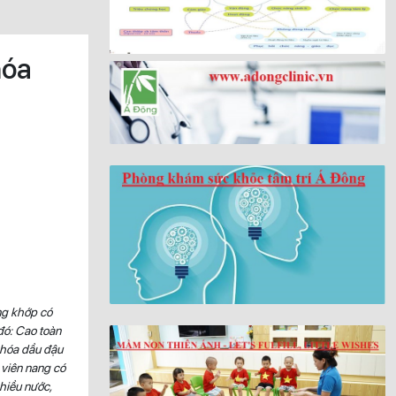
hóa
ng khớp có
đó: Cao toàn
 hóa dầu đậu
 viên nang có
hiều nước,