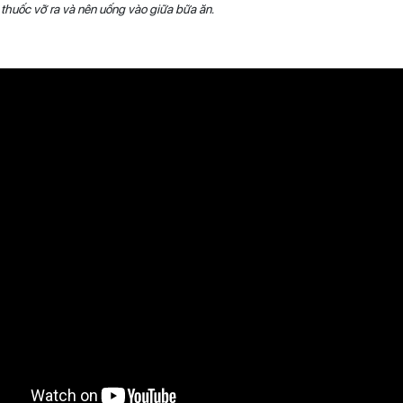
 thuốc vỡ ra và nên uống vào giữa bữa ăn.