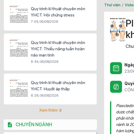
Thư viện
/
Vide
Quy trình kĩ thuật chuyên môn
YHCT: Hội chứng stress
P
7:04, 06/08/2026
k
Quy trình kĩ thuật chuyên môn
Chu
YHCT: Thiểu năng tuần hoàn
não mạn tính
6:44, 06/08/2026
Ngà
23/0
Quy trình kĩ thuật chuyên môn
Quyề
YHCT: Huyết áp thấp
CỘN
6:28, 06/08/2026
Piascledin
Xem thêm
dược chất
phần khôn
CHUYÊN NGÀNH
nành là 20
hàm lượng 