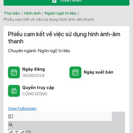
HÌNH ẢNH
Thư viện
/
Hình ảnh
/
Ngôn ngữ trị liệu
/
phiếu cam kết về việc sử dụng hình ảnh-âm thanh
Phiếu cam kết về việc sử dụng hình ảnh-âm
thanh
Chuyên ngành:
Ngôn ngữ trị liệu
Ngày đăng
Ngày xuất bản
16/08/2024
Quyền truy cập
CỘNG ĐỒNG
View Fullscreen
Skip
to
PDF
content