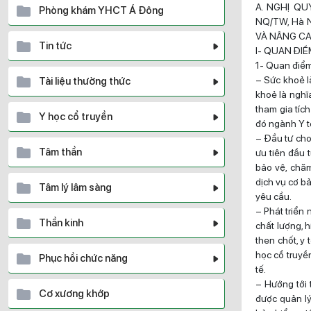
A. NGHỊ QU
Phòng khám YHCT Á Đông
NQ/TW, Hà 
VÀ NÂNG CA
Tin tức
I- QUAN ĐIỂ
1- Quan điể
– Sức khoẻ l
Tài liệu thường thức
khoẻ là nghĩa
tham gia tíc
Y học cổ truyền
đó ngành Y tế
– Đầu tư cho
Tâm thần
ưu tiên đầu 
bảo vệ, chă
dịch vụ cơ bả
Tâm lý lâm sàng
yêu cầu.
– Phát triển
Thần kinh
chất lượng, 
then chốt, y 
học cổ truyền
Phục hồi chức năng
tế.
– Hướng tới 
Cơ xương khớp
được quản l