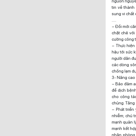
nguồn nguyên
tin về thành
sung vi chất 
…..
– Đổi mới căn
chặt chẽ với
cường công t
– Thực hiện 
hậu tới sức 
người dân đượ
các dòng sôn
chống lạm dụ
3- Nâng cao 
– Bảo đảm an
để dịch bệnh
cho công tá
chủng. Tăng 
– Phát triển
nhiễm; chú t
mạnh quản lý,
mạnh kết hợp
nhân, phòng c