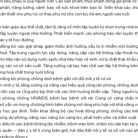
 liệu, khẩu vị của người Việt. Các sản phẩm, thực phẩm đóng gói phải có
 phần, năng lượng, cảnh báo về sức khoẻ trên bao bì. Triển khai các ch
cần thiết cho phụ nữ có thai, phụ nữ cho con bú, trẻ em, người cao tuổi.
 bản giáo dục thể chất, tâm lý, tăng số môn tập luyện tự chọn trong nhà t
 tập luyện ngoài nhà trường. Phát triển mạnh các phong trào rèn luyện t
ác y tế học đường.
đồng bộ các giải pháp giảm thiểu ảnh hưởng xấu từ ô nhiễm môi trường,
khoẻ. Tập trung nguồn lực xây dựng, nâng cấp các hệ thống cấp thoát 
c tiếp cận sử dụng nước sạch, nhà tiêu hợp vệ sinh; xử lý chất thải; khắ
g, các cơ sở sản xuất. Tăng cường cải tạo, hạn chế san lấp hệ thống kênh
ng hoá chất trong nuôi trồng.
năng lực phòng, chống dịch bệnh gắn với đổi mới y tế cơ sở
 ninh y tế, tăng cường và nâng cao hiệu quả công tác phòng, chống dịc
 lớn xảy ra. Ứng phó kịp thời với các tình huống khẩn cấp. Tăng nguồn l
c phòng, chống HIV/AIDS, bệnh lao, bệnh sốt rét. Củng cố vững chắc h
số vắc xin trong chương trình tiêm chủng mở rộng phù hợp với khả năng 
 y học gia đình. Triển khai đồng bộ các hoạt động phòng, chống các b
rọng dự phòng, nâng cao năng lực sàng lọc, phát hiện sớm và kiểm soát 
 điều trị các bệnh không lây nhiễm, bệnh mạn tính, chăm sóc dài hạn tại y
 quân – dân y, y tế ở vùng biên giới, hải đảo.Kết nối y tế cơ sở với các 
hẩn trị đông y.