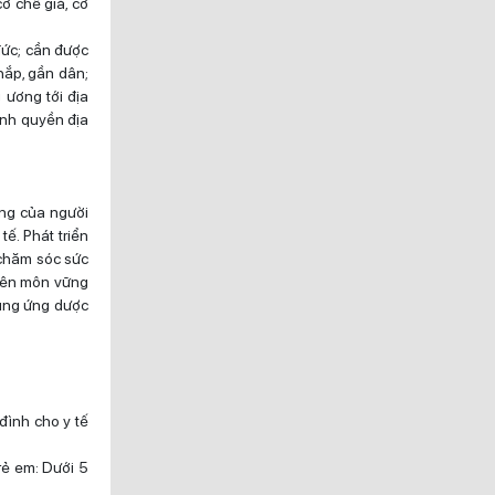
cơ chế giá, cơ
đức; cần được
hắp, gần dân;
 ương tới địa
ính quyền địa
ống của người
ế. Phát triển
 chăm sóc sức
uyên môn vững
cung ứng dược
 đình cho y tế
trẻ em: Dưới 5