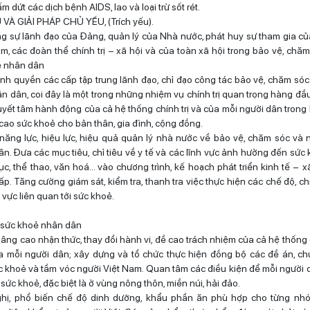
 dứt các dịch bệnh AIDS, lao và loại trừ sốt rét.
Ụ VÀ GIẢI PHÁP CHỦ YẾU, (Trích yếu).
g sự lãnh đạo của Đảng, quản lý của Nhà nước, phát huy sự tham gia củ
m, các đoàn thể chính trị – xã hội và của toàn xã hội trong bảo vệ, chă
ẻ nhân dân
ính quyền các cấp tập trung lãnh đạo, chỉ đạo công tác bảo vệ, chăm só
n dân, coi đây là một trong những nhiệm vụ chính trị quan trọng hàng đầ
uyết tâm hành động của cả hệ thống chính trị và của mỗi người dân trong
cao sức khoẻ cho bản thân, gia đình, cộng đồng.
ăng lực, hiệu lực, hiệu quả quản lý nhà nước về bảo vệ, chăm sóc và
n. Đưa các mục tiêu, chỉ tiêu về y tế và các lĩnh vực ảnh hưởng đến sức
dục, thể thao, văn hoá… vào chương trình, kế hoạch phát triển kinh tế – x
p. Tăng cường giám sát, kiểm tra, thanh tra việc thực hiện các chế độ, c
h vực liên quan tới sức khoẻ.
 sức khoẻ nhân dân
âng cao nhận thức, thay đổi hành vi, đề cao trách nhiệm của cả hệ thống c
a mỗi người dân; xây dựng và tổ chức thực hiện đồng bộ các đề án, ch
 khoẻ và tầm vóc người Việt Nam. Quan tâm các điều kiện để mỗi người
sức khoẻ, đặc biệt là ở vùng nông thôn, miền núi, hải đảo.
hị, phổ biến chế độ dinh dưỡng, khẩu phần ăn phù hợp cho từng nhó