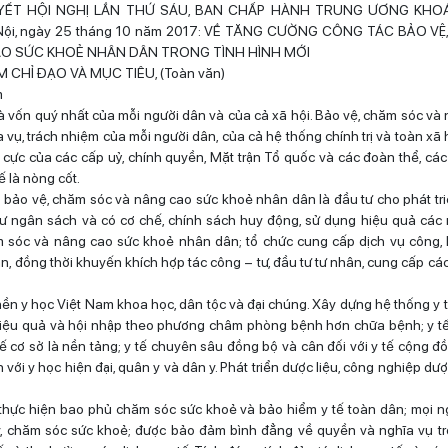
YẾT HỘI NGHỊ LẦN THỨ SÁU, BAN CHẤP HÀNH TRUNG ƯƠNG KHOÁ X
Nội, ngày 25 tháng 10 năm 2017: VỀ TĂNG CƯỜNG CÔNG TÁC BẢO V
O SỨC KHOẺ NHÂN DÂN TRONG TÌNH HÌNH MỚI
M CHỈ ĐẠO VÀ MỤC TIÊU, (Toàn văn)
m
à vốn quý nhất của mỗi người dân và của cả xã hội. Bảo vệ, chăm sóc và
 vụ, trách nhiệm của mỗi người dân, của cả hệ thống chính trị và toàn xã h
h cực của các cấp uỷ, chính quyền, Mặt trận Tổ quốc và các đoàn thể, các
 là nòng cốt.
 bảo vệ, chăm sóc và nâng cao sức khoẻ nhân dân là đầu tư cho phát tr
tư ngân sách và có cơ chế, chính sách huy động, sử dụng hiệu quả các
m sóc và nâng cao sức khoẻ nhân dân; tổ chức cung cấp dịch vụ công,
n, đồng thời khuyến khích hợp tác công – tư, đầu tư tư nhân, cung cấp cá
 nền y học Việt Nam khoa học, dân tộc và đại chúng. Xây dựng hệ thống y 
hiệu quả và hội nhập theo phương châm phòng bệnh hơn chữa bệnh; y t
tế cơ sở là nền tảng; y tế chuyên sâu đồng bộ và cân đối với y tế cộng đ
 với y học hiện đại, quân y và dân y. Phát triển dược liệu, công nghiệp dược
thực hiện bao phủ chăm sóc sức khoẻ và bảo hiểm y tế toàn dân; mọi 
ý, chăm sóc sức khoẻ; được bảo đảm bình đẳng về quyền và nghĩa vụ tr