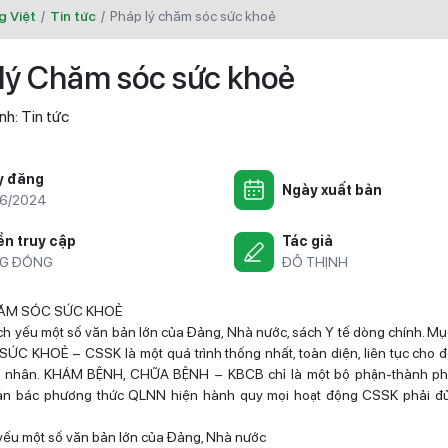
g Việt
/
Tin tức
/
pháp lý chăm sóc sức khoẻ
lý Chăm sóc sức khoẻ
nh:
Tin tức
y đăng
Ngày xuất bản
6/2024
n truy cập
Tác giả
G ĐỒNG
ĐỖ THỊNH
HĂM SÓC SỨC KHOẺ
ch yếu một số văn bản lớn của Đảng, Nhà nước, sách Y tế dòng chính. Mục
C KHOẺ – CSSK là một quá trình thống nhất, toàn diện, liên tục cho đ
á nhân. KHÁM BỆNH, CHỮA BỆNH – KBCB chỉ là một bộ phận-thành ph
hản bác phương thức QLNN hiện hành quy mọi hoạt động CSSK phải đủ
h yếu một số văn bản lớn của Đảng, Nhà nước