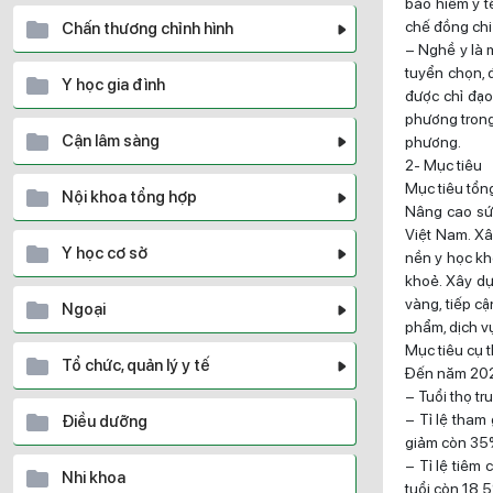
bảo hiểm y tế
chế đồng chi 
Chấn thương chỉnh hình
– Nghề y là 
tuyển chọn, 
Y học gia đình
được chỉ đạo
phương trong
Cận lâm sàng
phương.
2- Mục tiêu
Mục tiêu tổn
Nội khoa tổng hợp
Nâng cao sức
Việt Nam. Xâ
Y học cơ sở
nền y học kh
khoẻ. Xây dự
vàng, tiếp c
Ngoại
phẩm, dịch vụ
Mục tiêu cụ 
Tổ chức, quản lý y tế
Đến năm 20
– Tuổi thọ t
– Tỉ lệ tham 
Điều dưỡng
giảm còn 35
– Tỉ lệ tiêm 
Nhi khoa
tuổi còn 18,