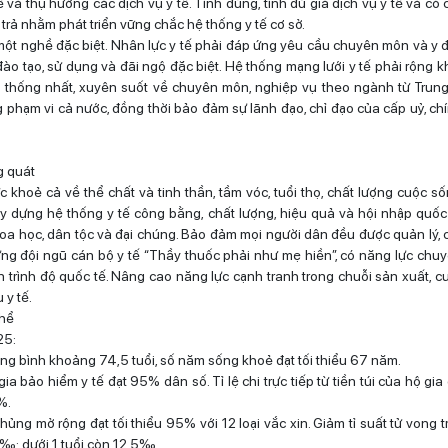
 và thụ hưởng các dịch vụ y tế. Tính đúng, tính đủ giá dịch vụ y tế và có 
trả nhằm phát triển vững chắc hệ thống y tế cơ sở.
một nghề đặc biệt. Nhân lực y tế phải đáp ứng yêu cầu chuyên môn và y 
đào tạo, sử dụng và đãi ngộ đặc biệt. Hệ thống mạng lưới y tế phải rộng k
 thống nhất, xuyên suốt về chuyên môn, nghiệp vụ theo ngành từ Trung
 phạm vi cả nước, đồng thời bảo đảm sự lãnh đạo, chỉ đạo của cấp uỷ, ch
g quát
 khoẻ cả về thể chất và tinh thần, tầm vóc, tuổi thọ, chất lượng cuộc s
y dựng hệ thống y tế công bằng, chất lượng, hiệu quả và hội nhập quốc t
oa học, dân tộc và đại chúng. Bảo đảm mọi người dân đều được quản lý,
ng đội ngũ cán bộ y tế “Thầy thuốc phải như mẹ hiền”, có năng lực ch
ận trình độ quốc tế. Nâng cao năng lực cạnh tranh trong chuỗi sản xuất, 
 y tế.
thể
25:
rung bình khoảng 74,5 tuổi, số năm sống khoẻ đạt tối thiểu 67 năm.
gia bảo hiểm y tế đạt 95% dân số. Tỉ lệ chi trực tiếp từ tiền túi của hộ gia
%.
chủng mở rộng đạt tối thiểu 95% với 12 loại vắc xin. Giảm tỉ suất tử vong 
5‰; dưới 1 tuổi còn 12,5‰.