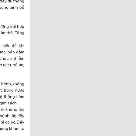
 đầy đủ thông
ương trình bổ
rường, kết hợp
hân thể. Tăng
 biến đổi khí
nước; bảo đảm
c phục ô nhiễm
 rạch, hồ ao;
h bệnh, không
ực trong nước
ệ thống tiêm
ngân sách.
ệnh không lây
bệnh tật; đẩy
 tế cơ sở. Đẩy
phòng khám tư