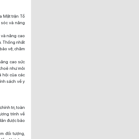
a Mặt trận Tổ
m sóc và nâng
c và nâng cao
u. Thống nhất
 bảo vệ, chăm
 nâng cao sức
 khoẻ như môi
ã hội của các
hính sách về y
hính trị, toàn
ương trình về
 dân được bảo
m đối tượng,