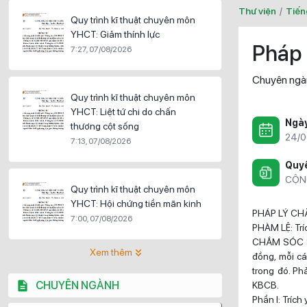
Thư viện
/
Tiến
Quy trình kĩ thuật chuyên môn
YHCT: Giảm thính lực
Pháp 
7:27, 07/08/2026
Chuyên ngà
Quy trình kĩ thuật chuyên môn
YHCT: Liệt tứ chi do chấn
Ngà
thương cột sống
24/0
7:13, 07/08/2026
Quyề
CỘN
Quy trình kĩ thuật chuyên môn
YHCT: Hội chứng tiền mãn kinh
PHÁP LÝ C
7:00, 07/08/2026
PHÀM LỆ: Trí
CHẮM SÓC SỨ
Xem thêm
đồng, mỗi c
trong đó. P
CHUYÊN NGÀNH
KBCB.
Phần I: Tríc