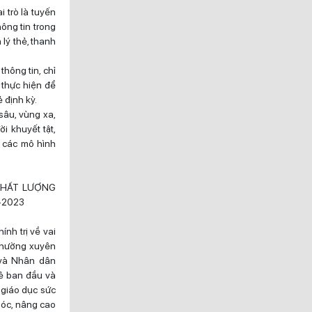
 trò là tuyến
ông tin trong
 lý thẻ, thanh
hông tin, chỉ
 thực hiện để
 định kỳ.
sâu, vùng xa,
i khuyết tật,
n các mô hình
 CHẤT LƯỢNG
-2023
ính trị về vai
 Thường xuyên
 và Nhân dân
ẻ ban đầu và
 giáo dục sức
sóc, nâng cao