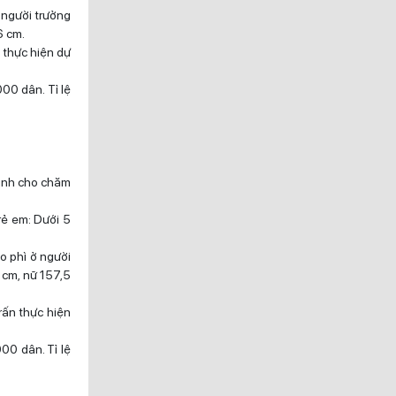
 người trưởng
6 cm.
 thực hiện dự
000 dân. Tỉ lệ
 đình cho chăm
trẻ em: Dưới 5
éo phì ở người
 cm, nữ 157,5
rấn thực hiện
000 dân. Tỉ lệ