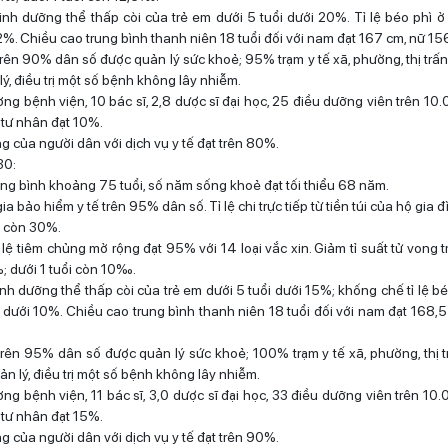
dinh dưỡng thể thấp còi của trẻ em dưới 5 tuổi dưới 20%. Tỉ lệ béo phì ở
2%. Chiều cao trung bình thanh niên 18 tuổi đối với nam đạt 167 cm, nữ 15
rên 90% dân số được quản lý sức khoẻ; 95% trạm y tế xã, phường, thị trấn
ý, điều trị một số bệnh không lây nhiễm.
ng bệnh viện, 10 bác sĩ, 2,8 dược sĩ đại học, 25 điều dưỡng viên trên 10.
tư nhân đạt 10%.
òng của người dân với dịch vụ y tế đạt trên 80%.
30:
rung bình khoảng 75 tuổi, số năm sống khoẻ đạt tối thiểu 68 năm.
gia bảo hiểm y tế trên 95% dân số. Tỉ lệ chi trực tiếp từ tiền túi của hộ gia
m còn 30%.
lệ tiêm chủng mở rộng đạt 95% với 14 loại vắc xin. Giảm tỉ suất tử vong 
; dưới 1 tuổi còn 10‰.
inh dưỡng thể thấp còi của trẻ em dưới 5 tuổi dưới 15%; khống chế tỉ lệ b
 dưới 10%. Chiều cao trung bình thanh niên 18 tuổi đối với nam đạt 168,5
rên 95% dân số được quản lý sức khoẻ; 100% trạm y tế xã, phường, thị t
n lý, điều trị một số bệnh không lây nhiễm.
ng bệnh viện, 11 bác sĩ, 3,0 dược sĩ đại học, 33 điều dưỡng viên trên 10.
tư nhân đạt 15%.
òng của người dân với dịch vụ y tế đạt trên 90%.