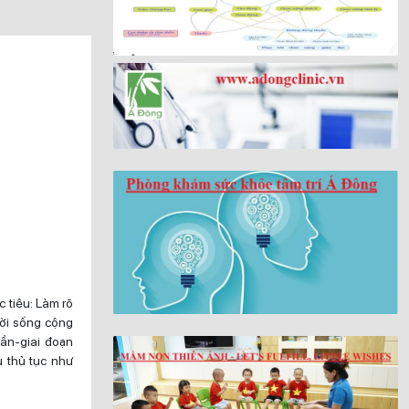
 tiêu: Làm rõ
ời sống cộng
ần-giai đoạn
 thủ tục như