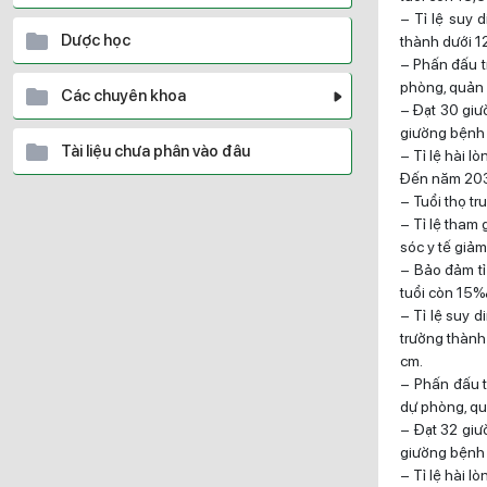
– Tỉ lệ suy 
Dược học
thành dưới 1
– Phấn đấu t
phòng, quản l
Các chuyên khoa
– Đạt 30 giườ
giường bệnh 
Tài liệu chưa phân vào đâu
– Tỉ lệ hài l
Đến năm 20
– Tuổi thọ t
– Tỉ lệ tham 
sóc y tế giả
– Bảo đảm tỉ 
tuổi còn 15‰
– Tỉ lệ suy d
trưởng thành
cm.
– Phấn đấu t
dự phòng, quả
– Đạt 32 giườ
giường bệnh 
– Tỉ lệ hài l