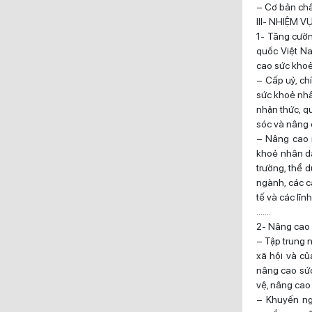
– Cơ bản chấm
III- NHIỆM V
1- Tăng cườn
quốc Việt Na
cao sức kho
– Cấp uỷ, ch
sức khoẻ nhâ
nhận thức, q
sóc và nâng 
– Nâng cao n
khoẻ nhân dâ
trường, thể 
ngành, các cấ
tế và các lĩn
…….
2- Nâng cao
– Tập trung n
xã hội và củ
nâng cao sức
vệ, nâng cao 
– Khuyến ng