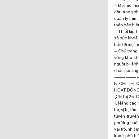
– Đổi mới mạ
đầu trong ph
quản lý trạm 
toán bảo hiểm
– Thiết lập 
số sức khoẻ 
tiến tới mọi
– Chú trọng 
vùng khó khă
người bị ảnh
chăm sóc ngư
——————
B. CHỈ THỊ
HOẠT ĐỘNG 
[Chỉ thị 25-
1. Nâng cao n
trò, vị trí,
tuyên truyề
phương châm
vai trò, nhi
khoẻ, phổ bi