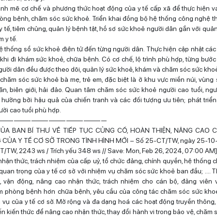
nh mẽ cơ chế và phương thức hoạt động của y tế cấp xã để thực hiện vai
òng bệnh, chăm sóc sức khoẻ. Triển khai đồng bộ hệ thống công nghệ th
y tế, tiêm chủng, quản lý bệnh tật, hồ sơ sức khoẻ người dân gắn với quản
 y tế.
hệ thống sổ sức khoẻ điện tử đến từng người dân. Thực hiện cập nhật các t
khi đi khám sức khoẻ, chữa bệnh. Có cơ chế, lộ trình phù hợp, từng bước
 người dân đều được theo dõi, quản lý sức khoẻ, khám và chăm sóc sức khoẻ
chăm sóc sức khoẻ bà mẹ, trẻ em, đặc biệt là ở khu vực miền núi, vùng 
n, biên giới, hải đảo. Quan tâm chăm sóc sức khoẻ người cao tuổi, ngườ
 hưởng bởi hậu quả của chiến tranh và các đối tượng ưu tiên; phát triể
ời cao tuổi phù hợp.
———————————————————
 CỦA BAN BÍ THƯ VỀ TIẾP TỤC CỦNG CỐ, HOÀN THIỆN, NÂNG CAO
CỦA Y TẾ CƠ SỞ TRONG TÌNH HÌNH MỚI – Số 25-CT/TW, ngày 25-10
CT/TW, 2243 ws / Trích yếu 348 ws // Save: Mon, Feb 26, 2024, 07:00 AM]
hận thức, trách nhiệm của cấp uỷ, tổ chức đảng, chính quyền, hệ thống ch
 tầm quan trọng của y tế cơ sở với nhiệm vụ chăm sóc sức khoẻ ban đầu; ….
n, vận động, nâng cao nhận thức, trách nhiệm cho cán bộ, đảng viên
 phòng bệnh hơn chữa bệnh, yêu cầu của công tác chăm sóc sức kho
ệm vụ của y tế cơ sở. Mở rộng và đa dạng hoá các hoạt động truyền thông,
ến kiến thức để nâng cao nhận thức, thay đổi hành vi trong bảo vệ, chăm 