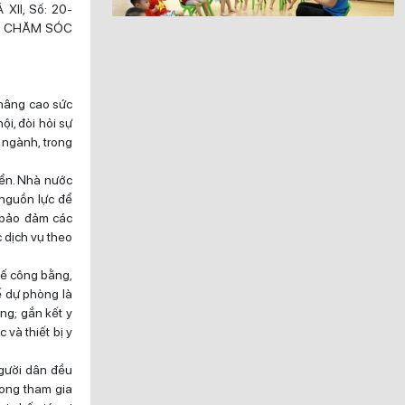
II, Số: 20-
Ệ, CHĂM SÓC
 nâng cao sức
ội, đòi hỏi sự
 ngành, trong
iển. Nhà nước
 nguồn lực để
 bảo đảm các
c dịch vụ theo
tế công bằng,
ế dự phòng là
ồng; gắn kết y
 và thiết bị y
người dân đều
ong tham gia