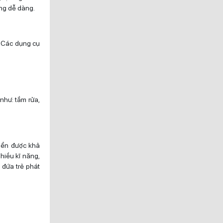
ộng dễ dàng.
. Các dụng cụ
như: tắm rửa,
riển được khả
nhiều kĩ năng,
 đứa trẻ phát