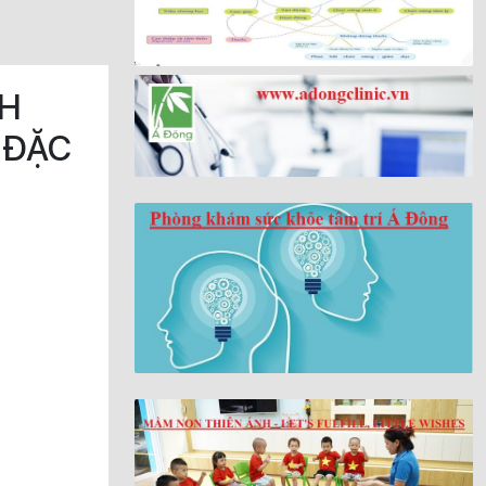
CH
 ĐẶC