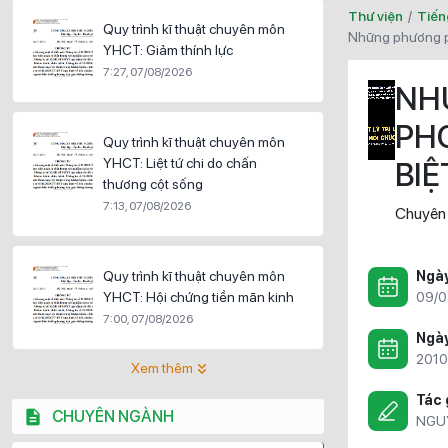
Thư viện
/
Tiến
Quy trình kĩ thuật chuyên môn
những phương p
YHCT: Giảm thính lực
7:27, 07/08/2026
NH
PH
Quy trình kĩ thuật chuyên môn
YHCT: Liệt tứ chi do chấn
BIỆ
thương cột sống
7:13, 07/08/2026
Chuyên
Quy trình kĩ thuật chuyên môn
Ngà
YHCT: Hội chứng tiền mãn kinh
09/0
7:00, 07/08/2026
Ngày
2010
Xem thêm
Tác 
CHUYÊN NGÀNH
NGU