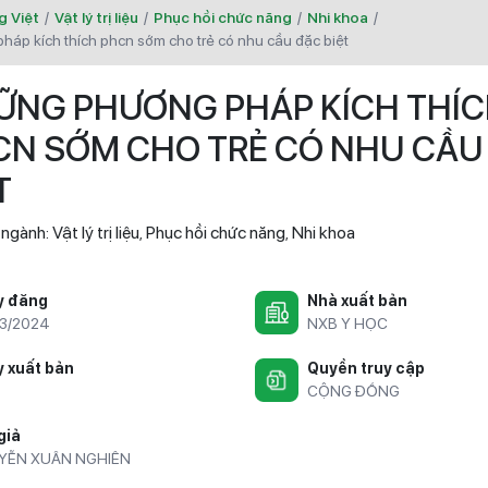
g Việt
/
Vật lý trị liệu
/
Phục hồi chức năng
/
Nhi khoa
/
háp kích thích phcn sớm cho trẻ có nhu cầu đặc biệt
ỮNG PHƯƠNG PHÁP KÍCH THÍ
CN SỚM CHO TRẺ CÓ NHU CẦU
T
 ngành:
Vật lý trị liệu
Phục hồi chức năng
Nhi khoa
,
,
y đăng
Nhà xuất bản
3/2024
NXB Y HỌC
 xuất bản
Quyền truy cập
CỘNG ĐỒNG
giả
YỄN XUÂN NGHIÊN