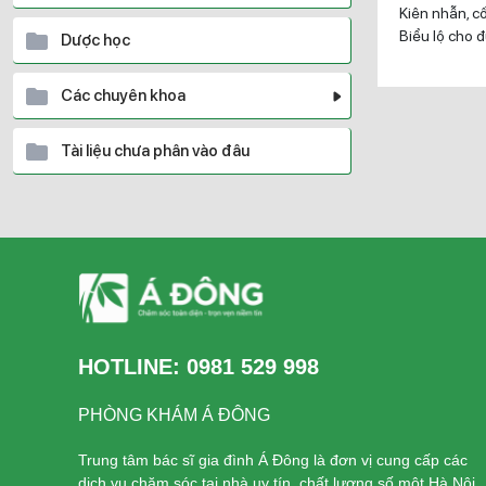
Kiên nhẫn, cố
Biểu lộ cho đ
Dược học
Các chuyên khoa
Tài liệu chưa phân vào đâu
HOTLINE:
0981 529 998
PHÒNG KHÁM Á ĐÔNG
Trung tâm bác sĩ gia đình Á Đông là đơn vị cung cấp các
dịch vụ chăm sóc tại nhà uy tín, chất lượng số một Hà Nội.