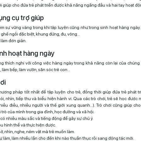
ời giúp cho đứa trẻ phát triển được khả năng ngấng đầu và hai tay hoạt đ
ụng cụ trợ giúp
m sự vững vàng trong khi tập luyện cũng như trong sinh hoạt hàng ngày
, ghế ngồi đặc biệt, khung đứng, đu, võng…
làm đơn giản.
inh hoạt hàng ngày
g thích nghi với công việc hàng ngày trong khả năng còn lại của chúng 
, làm bếp, làm vườn, săn sóc trẻ con…
hơi
phương pháp tốt nhất để tập luyện cho trẻ, đồng thời giúp đứa trẻ phát t
i, nhìn, tiếp thu và biểu hiện hành vi. Qua các trò chơi, trẻ sẽ học được 
hiều điều, nhiều người và thế giới xung quanh…). Trò chơi cũng giúp cho
i trò của mình trong gia đình, học đường và xã hội.
i có nhiều màu sắc và tiếng động để gây sự chú ý.
u hình thể và thực hiện được.
ờ, nhìn, nghe, ném vật mà trẻ muốn làm.
ự làm, làm nhiều lần cho đến khi nào thuần thục rồi sang động tác mới.