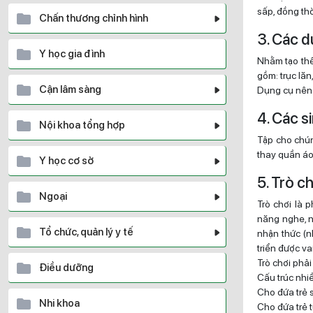
sấp, đồng th
Chấn thương chỉnh hình
3. Các d
Y học gia đình
Nhằm tạo thê
gồm: trục lăn
Cận lâm sàng
Dụng cụ nên 
4. Các s
Nội khoa tổng hợp
Tập cho chún
thay quần áo
Y học cơ sở
5. Trò c
Ngoại
Trò chơi là 
năng nghe, nó
Tổ chức, quản lý y tế
nhận thức (n
triển được va
Trò chơi phả
Điều dưỡng
Cấu trúc nhiề
Cho đứa trẻ s
Nhi khoa
Cho đứa trẻ t