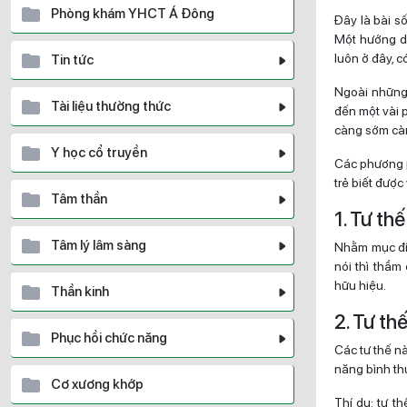
Phòng khám YHCT Á Đông
Đây là bài số
Một hướng dẫ
luôn ở đây, có
Tin tức
Ngoài những 
Tài liệu thường thức
đến một vài 
càng sớm càn
Y học cổ truyền
Các phương p
trẻ biết được
Tâm thần
1. Tư thế
Tâm lý lâm sàng
Nhằm mục đíc
nói thì thầm
hữu hiệu.
Thần kinh
2. Tư th
Phục hồi chức năng
Các tư thế n
năng bình thư
Cơ xương khớp
Thí dụ: tư t