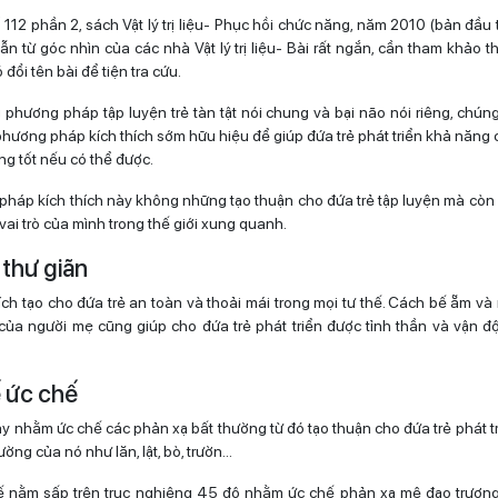
 112 phần 2, sách Vật lý trị liệu- Phục hồi chức năng, năm 2010 (bản đầu 
n từ góc nhìn của các nhà Vật lý trị liệu- Bài rất ngắn, cần tham khảo th
 đổi tên bài để tiện tra cứu.
phương pháp tập luyện trẻ tàn tật nói chung và bại não nói riêng, chúng
phương pháp kích thích sớm hữu hiệu để giúp đứa trẻ phát triển khả năng c
g tốt nếu có thể được.
háp kích thích này không những tạo thuận cho đứa trẻ tập luyện mà còn
 vai trò của mình trong thế giới xung quanh.
 thư giãn
h tạo cho đứa trẻ an toàn và thoải mái trong mọi tư thế. Cách bế ẵm và 
 của người mẹ cũng giúp cho đứa trẻ phát triển được tỉnh thần và vận 
ế ức chế
ày nhằm ức chế các phản xạ bất thường từ đó tạo thuận cho đứa trẻ phát t
ờng của nó như lăn, lật, bò, trườn…
hế nằm sấp trên trục nghiêng 45 độ nhằm ức chế phản xạ mê đạo trươn