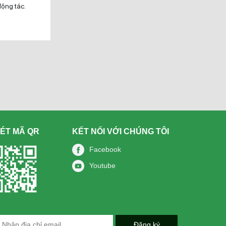
động tác.
ÉT MÃ QR
KẾT NỐI VỚI CHÚNG TÔI
Facebook
Youtube