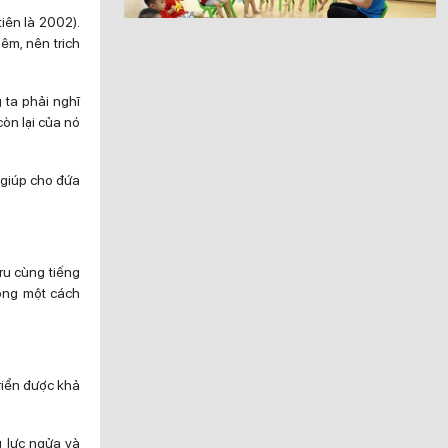
tiên là 2002).
êm, nên trich
 ta phải nghĩ
òn lại của nó
 giúp cho đứa
ru cùng tiếng
động một cách
riển được khả
g lực ngửa và