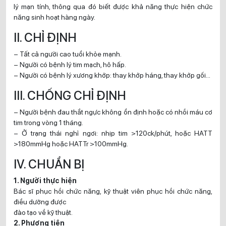
lý mạn tính, thông qua đó biết được khả năng thực hiện chức
năng sinh hoạt hàng ngày.
II. CHỈ ĐỊNH
– Tất cả người cao tuổi khỏe mạnh.
– Người có bệnh lý tim mạch, hô hấp.
– Người có bệnh lý xương khớp: thay khớp háng, thay khớp gối…
III. CHỐNG CHỈ ĐỊNH
– Người bệnh đau thắt ngực không ổn định hoặc có nhồi máu cơ
tim trong vòng 1 tháng.
– Ở trạng thái nghỉ ngơi: nhịp tim >120ck/phút, hoặc HATT
>180mmHg hoặc HATTr >100mmHg.
IV. CHUẨN BỊ
1. Người thực hiện
Bác sĩ phục hồi chức năng, kỹ thuật viên phục hồi chức năng,
điều dưỡng được
đào tạo về kỹ thuật.
2. Phương tiện