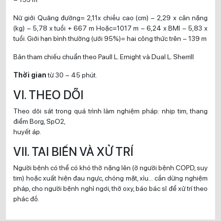
Nữ giới Quãng đường= 2,11x chiều cao (cm) – 2,29 x cân nặng
(kg) – 5,78 x tuổi + 667 m Hoặc=1017 m – 6,24 x BMI – 5,83 x
tuổi. Giới hạn bình thường (ưới 95%)= hai công thức trên – 139 m
Bản tham chiếu chuẩn theo Paull L. Ernight và Dual L. Sherrill
Thời gian
từ 30 – 45 phút.
VI. THEO DÕI
Theo dõi sát trong quá trình làm nghiệm pháp: nhịp tim, thang
điểm Borg, SpO2,
huyết áp.
VII. TAI BIẾN VÀ XỬ TRÍ
Người bệnh có thể có khó thở nặng lên (ở người bệnh COPD, suy
tim) hoặc xuất hiện đau ngực, chóng mặt, xỉu… cần dừng nghiệm
pháp, cho người bệnh nghỉ ngơi, thở oxy, báo bác sĩ để xử trí theo
phác đồ.