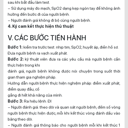
sau khi bắt đầu làm test.
– Sử dụng máy đo mạch, SpO2 dạng kẹp ngón tay để không ảnh
hưởng đến bước đi của người bệnh.
– Người đánh giá không đi bộ cùng người bệnh.
4. Ký cam kết thực hiện thủ thuật
V. CÁC BƯỚC TIẾN HÀNH
Bước 1:
kiểm tra trước test: nhịp tim, SpO2, huyết áp, điền hồ sơ.
Đưa người bệnh ra vạch xuất phát.
Bước 2:
kỹ thuật viên đưa ra các yêu cầu mà người bệnh cần
thực hiện trong khi
đánh giá, người bệnh không được nói chuyện trong suốt thời
gian tham gia nghiệm pháp.
Hướng dẫn người bệnh thực hiện nghiệm pháp: điểm xuất phát,
điểm quay đầu, cố
gắng đi hết khả năng của mình.
Bước 3:
Ra hiệu lệnh: ĐI
– Người đánh giá: theo dõi và quan sát người bệnh, đếm số vòng
người bệnh thực hiện được, mỗi khi kết thúc vòng đánh dấu vào
bảng theo dõi.
– Người đánh giá thông báo cho người bệnh mỗi khi kết thúc 1