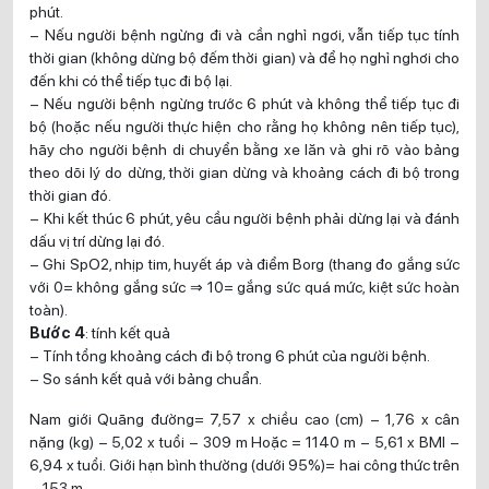
phút.
– Nếu người bệnh ngừng đi và cần nghỉ ngơi, vẫn tiếp tục tính
thời gian (không dừng bộ đếm thời gian) và để họ nghỉ nghơi cho
đến khi có thể tiếp tục đi bộ lại.
– Nếu người bệnh ngừng trước 6 phút và không thể tiếp tục đi
bộ (hoặc nếu người thực hiện cho rằng họ không nên tiếp tục),
hãy cho người bệnh di chuyển bằng xe lăn và ghi rõ vào bảng
theo dõi lý do dừng, thời gian dừng và khoảng cách đi bộ trong
thời gian đó.
– Khi kết thúc 6 phút, yêu cầu người bệnh phải dừng lại và đánh
dấu vị trí dừng lại đó.
– Ghi SpO2, nhịp tim, huyết áp và điểm Borg (thang đo gắng sức
với 0= không gắng sức ⇒ 10= gắng sức quá mức, kiệt sức hoàn
toàn).
Bước 4
: tính kết quả
– Tính tổng khoảng cách đi bộ trong 6 phút của người bệnh.
– So sánh kết quả với bảng chuẩn.
Nam giới Quãng đường= 7,57 x chiều cao (cm) – 1,76 x cân
nặng (kg) – 5,02 x tuổi – 309 m Hoặc = 1140 m – 5,61 x BMI –
6,94 x tuổi. Giới hạn bình thường (dưới 95%)= hai công thức trên
– 153 m