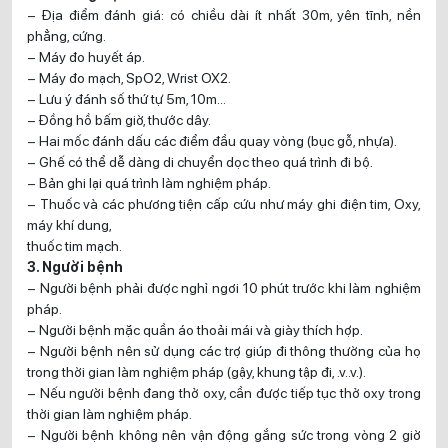
– Địa điểm đánh giá: có chiều dài ít nhất 30m, yên tĩnh, nền
phẳng, cứng.
– Máy đo huyết áp.
– Máy đo mạch, SpO2, Wrist OX2.
– Lưu ý đánh số thứ tự 5m, 10m…
– Đồng hồ bấm giờ, thước dây.
– Hai mốc đánh dấu các điểm đầu quay vòng (bục gỗ, nhựa).
– Ghế có thể dễ dàng di chuyển dọc theo quá trình đi bộ.
– Bản ghi lại quá trình làm nghiệm pháp.
– Thuốc và các phương tiện cấp cứu như máy ghi điện tim, Oxy,
máy khí dung,
thuốc tim mạch.
3. Người bệnh
– Người bệnh phải được nghỉ ngơi 10 phút trước khi làm nghiệm
pháp.
– Người bệnh mặc quần áo thoải mái và giày thích hợp.
– Người bệnh nên sử dụng các trợ giúp đi thông thường của họ
trong thời gian làm nghiệm pháp (gậy, khung tập đi, .v..v.).
– Nếu người bệnh đang thở oxy, cần được tiếp tục thở oxy trong
thời gian làm nghiệm pháp.
– Người bệnh không nên vận động gắng sức trong vòng 2 giờ