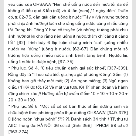
yêu cầu của OHSAWA “Hạn chế uống nước đến mức tối đa để
không đi tiểu quá 3 lần (nữ) và 4 lần (nam) / 1 ngày đêm”. Trước
đó, tr. 62-75, dẫn giải cần uống ít nước.”Tây y (và những trường
phái chịu ảnh hưởng) luôn cho rằng uống nước càng nhiều càng
tốt. Trong khi Đông Y học cổ truyền (và những trường phái chịu
ảnh hưởng) lại cho rằng nên uống ít nước, thậm chí càng ít càng
tốt.” [62]. Trình bày 6 lập luận chứng minh “sai” (uống nhiều
nước) và “đúng” (uống ít nước), [62-67]. Dẫn chứng một số
trường hợp uống nhiều nước sinh bệnh, tăng bệnh. Ngược lại,
uống ít nước trị được bệnh, [67-75].
* Phụ lục. Số 4: “6 tiêu chuẩn đánh giá sức khoẻ”, [337-339].
Rằng đây là “Theo các triết gia, học giả phương Đông”. Gồm: (1)
Không bao giờ thấy mệt mỏi; (2) Ăn ngon miệng; (3) Ngủ ngon
giấc; (4) Ký ức tốt; (5) Vẻ mặt vui tươi; (6) Trí phán đoán và hành
động chinh xác. // Hướng dẫn tự chấm điểm: 10 + 10 + 10 + 20 +
20 + 30 = 100.
* Phụ lục. Số 8: “Một số cơ sở bán thực phẩm dưỡng sinh và
chữa bệnh theo phương pháp thực dưỡng OHSAWA”, [349-375]
 [lộng ngôn “chữa bệnh” !?!?!?]. Danh sách 34 tỉnh / TP, thứ tự
ABC. Trong đó: HÀ NỘI: 36 cơ sở [355-358]; TPHCM: 99 cơ sở
[363-374].