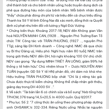
chế thành bột và cho bệnh nhân uống, hoặc truyền dung dịch cà
phê qua đường hậu môn của bệnh nhân. Mỗi bệnh nhân được
“thầy” chữa phải đóng chi phí từ vài triệu đến cả chục triệu đồng.
Thanh tra Sở Y tế tỉnh Đồng Nai đã xác minh, đồng thời ra Quyết
định xử phạt như trên đối với lương y Ngô Đức Vượng.
* Chứng kiến thực: Khoảng 2017-18, NĐV đến Không gian Văn
hoá NGUYỄN MẠNH CAN, (1928 …. Nguyên Phó Trưởng Ban Tổ
chức TW. Công tác với TRẦN PHƯƠNG, (1927 …, nguyên Phó
TTg), sáng lập ĐH Kinh doanh – Công nghệ. NMC đã qua chức
vụ Bí thư Đảng uỷ, Hiệu phó. Nghỉ hưu năm 80 tuổi]. NMC trân
trọng giới thiệu NĐV đến ĐH, hội nghị khoảng 100 GV chủ chốt.
NĐV cao giọng: “Áp dụng MINH TRIẾT ĂN UỐNG, giảm 99% hệ
thống y tế hiện hữu”. Chủ nhiệm khoa Y – Dược NGUYỄN ANH
TUẤN (nguyên GĐ Sở Y tế HN) phản đối, chỉ dám nói khá nhẹ.
Hiệu trưởng TRÂN PHƯƠNG bốp chát: “Chỉ là ý riêng tác giả.
Chưa được thực tế kiểm chứng. Không thể chấp nhận giới thiệu,
giảng dạy trong ĐH 4000 SV …”.
II. Về sách: “Tái bản lần 6 có chỉnh sửa và bổ sung”. Nxb tổng hợp
TPHCM, 376 trang 14,5×20,5. In 4000 cuốn. Quý II/2017.
* Phụ lục. Số 2: “7 công thức ăn uống theo phương pháp dưỡng
sinh OHSAWA”, tr. 332-334. Riêng Nước uống: Nhắc lại nguyên