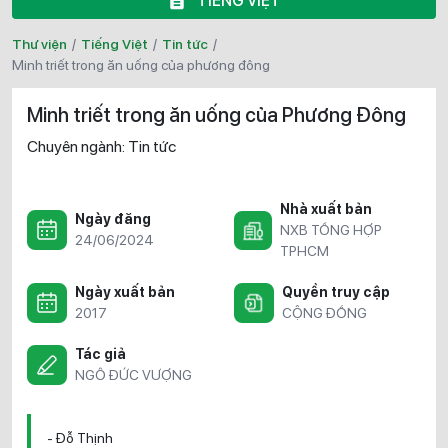
TIẾNG VIỆT
Thư viện
/
Tiếng Việt
/
Tin tức
/
minh triết trong ăn uống của phương đông
Minh triết trong ăn uống của Phương Đông
Chuyên ngành:
Tin tức
Nhà xuất bản
Ngày đăng
NXB TỔNG HỢP
24/06/2024
TPHCM
Ngày xuất bản
Quyền truy cập
2017
CỘNG ĐỒNG
Tác giả
NGÔ ĐỨC VƯỢNG
- Đỗ Thịnh