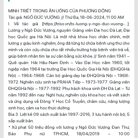
MINH TRIẾT TRONG ĂN UỐNG CỦA PHƯƠNG ĐÔNG
Tác giả: NGÔ ĐỨC VƯỢNG. // Thứ Ba, 18-06-2024, 11:00 AM
I. Về tác giả [https://triso.vn/ts-luong-y-ngo-duc-vuong-…]:
Lương y Ngô Đức Vượng, nguyên Giảng viên Đại học Đà Lạt, Đại
học Quốc gia Hà Nội. Là một nhà khoa học chân chính, một
lương y giàu kinh nghiệm, ông đã từng tự chữa bệnh ung thư cho
mình và còn cứu chữa cho rất nhiều trường hợp bệnh viện trả về,
giúp bệnh nhân tìm lại sự cân bằng sức khỏe. // Sinh năm 1941 –
Quê quán: Hải Hậu-Nam Định – Vào Đại Học năm 1960, tốt
ngiệp năm 1964 tại trường Đại Học Quốc Gia Hà Nội (ĐHQGHà
Nội). – 1964-1968: Cán bộ giảng dạy tại ĐHQGHà Nội – 1968-
1972: Nghiên cứu sinh tại PRAHA Tiệp – 1973-1977: Giảng viên
ĐHQGHà Nội – 1977-1992: Phụ trách khoa sinh ĐH Đà Lạt – Từ
năm 1992 đến nay: Nghỉ hưu, nghiên cứu khoa học và viết sách
và ứng dụng về Đông Y Học Cổ Truyền, châm cứu, năng lượng
sinh học, cảm xạ học thực dưỡng.
Bìa 3: Liệt kê 09 sách xuất bản 1997-2016; 3 lưu hành nội bộ; 5
sắp xuất bản.
* Xử phạt 50 triệu đồng với lương y Ngô Đức Vượng. Đan Thư,
Báo Phụ nữ TPHCM, 18/04/2019 – 10:00