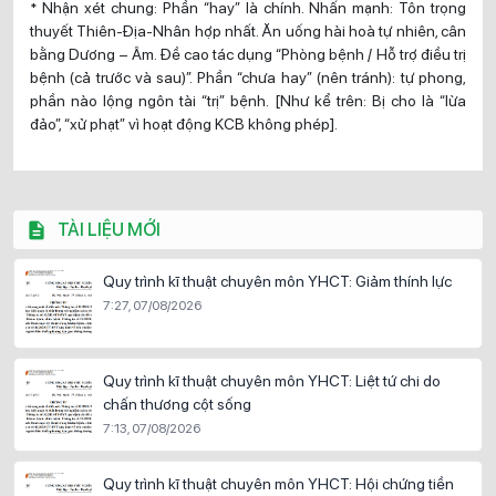
* Nhận xét chung: Phần “hay” là chính. Nhấn mạnh: Tôn trọng
thuyết Thiên-Địa-Nhân hợp nhất. Ăn uống hài hoà tự nhiên, cân
bằng Dương – Âm. Đề cao tác dụng “Phòng bệnh / Hỗ trợ điều trị
bệnh (cả trước và sau)”. Phần “chưa hay” (nên tránh): tự phong,
phần nào lộng ngôn tài “trị” bệnh. [Như kể trên: Bị cho là “lừa
đảo”, “xử phạt” vì hoạt động KCB không phép].
TÀI LIỆU MỚI
Quy trình kĩ thuật chuyên môn YHCT: Giảm thính lực
7:27, 07/08/2026
Quy trình kĩ thuật chuyên môn YHCT: Liệt tứ chi do
chấn thương cột sống
7:13, 07/08/2026
Quy trình kĩ thuật chuyên môn YHCT: Hội chứng tiền