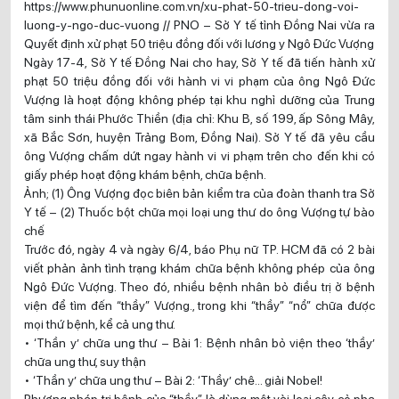
https://www.phunuonline.com.vn/xu-phat-50-trieu-dong-voi-
luong-y-ngo-duc-vuong // PNO – Sở Y tế tỉnh Đồng Nai vừa ra
Quyết định xử phạt 50 triệu đồng đối với lương y Ngô Đức Vượng
Ngày 17-4, Sở Y tế Đồng Nai cho hay, Sở Y tế đã tiến hành xử
phạt 50 triệu đồng đối với hành vi vi phạm của ông Ngô Đức
Vượng là hoạt động không phép tại khu nghỉ dưỡng của Trung
tâm sinh thái Phước Thiền (địa chỉ: Khu B, số 199, ấp Sông Mây,
xã Bắc Sơn, huyện Trảng Bom, Đồng Nai). Sở Y tế đã yêu cầu
ông Vượng chấm dứt ngay hành vi vi phạm trên cho đến khi có
giấy phép hoạt động khám bệnh, chữa bệnh.
Ảnh; (1) Ông Vượng đọc biên bản kiểm tra của đoàn thanh tra Sở
Y tế – (2) Thuốc bột chữa mọi loại ung thư do ông Vượng tự bào
chế
Trước đó, ngày 4 và ngày 6/4, báo Phụ nữ TP. HCM đã có 2 bài
viết phản ảnh tình trạng khám chữa bệnh không phép của ông
Ngô Đức Vượng. Theo đó, nhiều bệnh nhân bỏ điều trị ở bệnh
viện để tìm đến “thầy” Vượng., trong khi “thầy” “nổ” chữa được
mọi thứ bệnh, kể cả ung thư.
• ‘Thần y’ chữa ung thư – Bài 1: Bệnh nhân bỏ viện theo ‘thầy’
chữa ung thư, suy thận
• ‘Thần y’ chữa ung thư – Bài 2: ‘Thầy’ chê… giải Nobel!
Phương pháp trị bệnh của “thầy” là dùng một vài loại cây cỏ pha