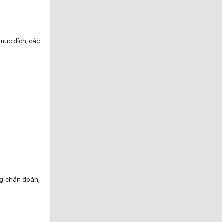
 mục đích, các
ng chẩn đoán,