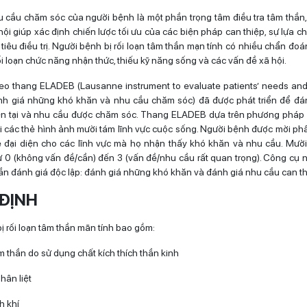
 cầu chăm sóc của người bệnh là một phần trọng tâm điều tra tâm thần, tr
hội giúp xác định chiến lược tối ưu của các biện pháp can thiệp, sự lựa c
iêu điều trị. Người bệnh bị rối loạn tâm thần mạn tính có nhiều chẩn đoá
i loạn chức năng nhận thức, thiếu kỹ năng sống và các vấn đề xã hội.
eo thang ELADEB (Lausanne instrument to evaluate patients’ needs and d
nh giá những khó khăn và nhu cầu chăm sóc) đã được phát triển để đá
ện tại và nhu cầu được chăm sóc. Thang ELADEB dựa trên phương pháp 
i các thẻ hình ảnh mười tám lĩnh vực cuộc sống. Người bệnh được mời phâ
 đại diện cho các lĩnh vực mà họ nhận thấy khó khăn và nhu cầu. Mười
 0 (không vấn đề/cần) đến 3 (vấn đề/nhu cầu rất quan trọng). Công cụ 
ần đánh giá độc lập: đánh giá những khó khăn và đánh giá nhu cầu can th
 ĐỊNH
ị rối loạn tâm thần mãn tính bao gồm:
m thần do sử dụng chất kích thích thần kinh
hân liệt
h khí