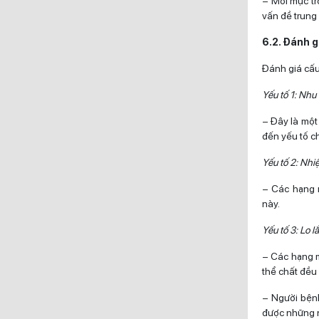
– Mỗi mục tr
vấn đề trung 
6.2. Đánh 
Đánh giá cấu
Yếu tố 1: Nhu
– Đây là một
đến yếu tố c
Yếu tố 2: Nhi
– Các hạng m
này.
Yếu tố 3: Lo l
– Các hạng m
thể chất đều
– Người bệnh
được những 