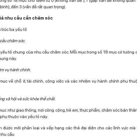
ong số 18 mục cho điểm từ 0 (không vấn đề ), 1 (gặp vấn đề không quan t
bình), đến 3 (vấn đề rất quan trọng).
giá nhu cầu cần chăm sóc
 trúc ba yếu tố
 cầu chăm sóc.
 yếu tố chung của nhu cầu chăm sóc. Mỗi mục trong số 18 mục có tương
hung này.
ệm vụ hành chính
.
ục về chỗ ở, tài chính, công việc và các nhiệm vụ hành chính phụ thu
ắng xã hội và sức khỏe thể chất.
ục như giao thông, nơi công cộng, trẻ em, thực phẩm, chăm sóc bản thâ
 phụ thuộc vào yếu tố này.
 được mời phân loại và xếp hạng các thẻ đại diện cho các lĩnh vực m
nhu cầu