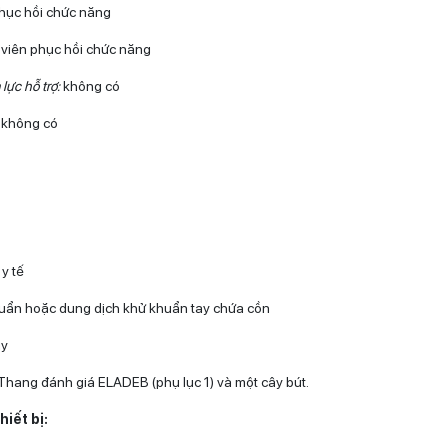
phục hồi chức năng
t viên phục hồi chức năng
lực hỗ trợ:
không có
:
không có
y tế
uẩn hoặc dung dịch khử khuẩn tay chứa cồn
ay
Thang đánh giá ELADEB (phụ lục 1) và một cây bút.
hiết bị: