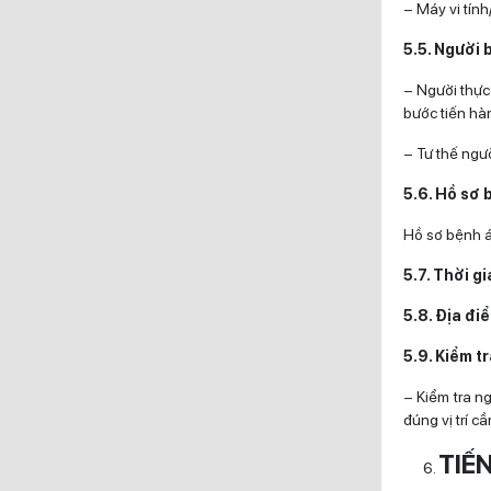
– Máy vi tín
5.5. Người 
– Người thực 
bước tiến hàn
– Tư thế ngườ
5.6. Hồ sơ 
Hồ sơ bệnh á
5.7. Thời g
5.8. Địa đi
5.9. Kiểm tr
– Kiểm tra n
đúng vị trí c
TIẾ