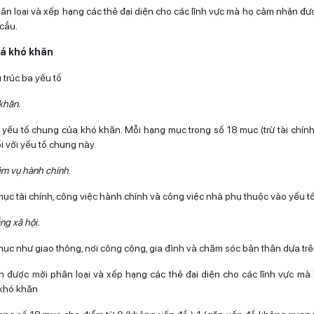
ân loại và xếp hạng các thẻ đại diện cho các lĩnh vực mà họ cảm nhận đ
cầu.
iá khó khăn
 trúc ba yếu tố
 khăn.
 yếu tố chung của khó khăn. Mỗi hạng mục trong số 18 mục (trừ tài chín
i với yếu tố chung này.
ệm vụ hành chính
.
ục tài chính, công việc hành chính và công việc nhà phụ thuộc vào yếu tố
ắng xã hội.
ục như giao thông, nơi công cộng, gia đình và chăm sóc bản thân dựa trê
 được mời phân loại và xếp hạng các thẻ đại diện cho các lĩnh vực m
khó khăn