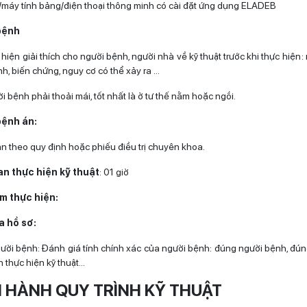
h/máy tính bảng/điện thoại thông minh có cài đặt ứng dụng ELADEB
bệnh
hiện giải thích cho người bệnh, người nhà về kỹ thuật trước khi thực hiện :
h, biến chứng, nguy cơ có thể xảy ra …
i bệnh phải thoải mái, tốt nhất là ở tư thế nằm hoặc ngồi.
bệnh án:
n theo quy định hoặc phiếu điều trị chuyên khoa.
ian thực hiện kỹ thuật
: 01 giờ
ểm thực hiện:
a hồ sơ:
gười bệnh: Đánh giá tính chính xác của người bệnh: đúng người bệnh, đú
ần thực hiện kỹ thuật…
N HÀNH QUY TRÌNH KỸ THUẬT