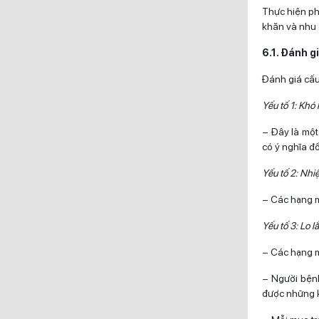
Thực hiện ph
khăn và nhu 
6.1. Đánh g
Đánh giá cấu
Yếu tố 1: Khó
– Đây là một
có ý nghĩa đố
Yếu tố 2: Nhi
– Các hạng m
Yếu tố 3: Lo l
– Các hạng m
– Người bệnh
được những 