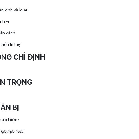
ần kinh và lo âu
nh vi
hân cách
riển trí tuệ
NG CHỈ ĐỊNH
N TRỌNG
ẨN BỊ
thực hiện:
lực trực tiếp
: