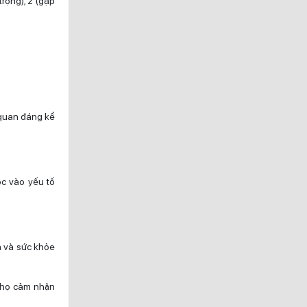
rọng), 2 (gặp
 quan đáng kể
ộc vào yếu tố
n và sức khỏe
à họ cảm nhận