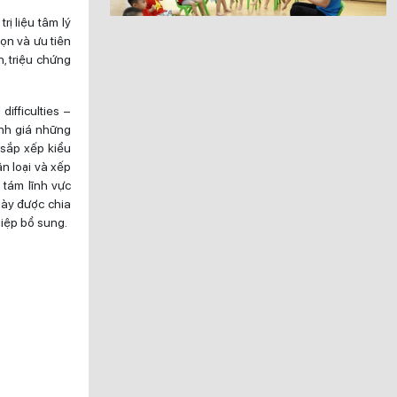
ị liệu tâm lý
họn và ưu tiên
n, triệu chứng
ifficulties –
nh giá những
sắp xếp kiểu
n loại và xếp
 tám lĩnh vực
này được chia
iệp bổ sung.