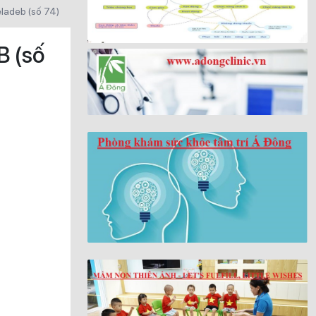
eladeb (số 74)
 (số