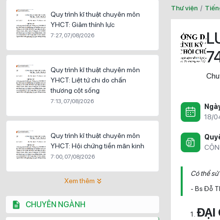
Thư viện
/
Tiến
Quy trình kĩ thuật chuyên môn
YHCT: Giảm thính lực
L
7:27, 07/08/2026
7
Quy trình kĩ thuật chuyên môn
Chu
YHCT: Liệt tứ chi do chấn
thương cột sống
7:13, 07/08/2026
Ngà
18/0
Quy trình kĩ thuật chuyên môn
Quyề
YHCT: Hội chứng tiền mãn kinh
CỘN
7:00, 07/08/2026
Có thể sử
Xem thêm
- Bs Đỗ T
CHUYÊN NGÀNH
ĐẠI