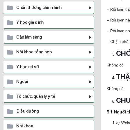
Chấn thương chỉnh hình
– Rối loạn th
– Rối loạn hà
Y học gia đình
– Rối loạn n
Cận lâm sàng
– Chậm phát t
CHỐ
Nội khoa tổng hợp
Không có
Y học cơ sở
THẬ
Ngoại
Không có
Tổ chức, quản lý y tế
CHU
Điều dưỡng
5.1. Người 
a) Nhân 
Nhi khoa