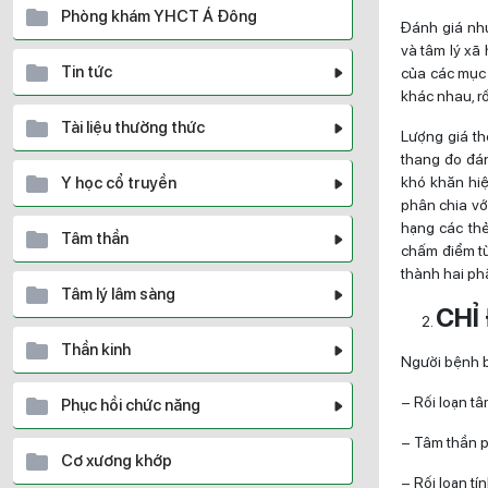
Phòng khám YHCT Á Đông
Đánh giá nhu
và tâm lý xã 
Tin tức
của các mục t
khác nhau, rố
Tài liệu thường thức
Lượng giá th
thang đo đá
Y học cổ truyền
khó khăn hi
phân chia vớ
hạng các thẻ
Tâm thần
chấm điểm từ
thành hai ph
Tâm lý lâm sàng
CHỈ
Thần kinh
Người bệnh b
– Rối loạn tâ
Phục hồi chức năng
– Tâm thần p
Cơ xương khớp
– Rối loạn tín