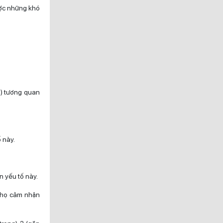
ược những khó
h) tương quan
 này.
n yếu tố này.
à họ cảm nhận