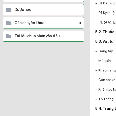
– 01 Bác sĩ 
Dược học
– 01 Kỹ thuậ
b) Nhân 
Các chuyên khoa
5.2. Thuốc
Tài liệu chưa phân vào đâu
5.3. Vật tư:
– Găng tay
– Mũ giấy
– Khẩu trang 
– Cồn sát kh
– Khăn lau t
– Thủ công: 
5.4. Trang t