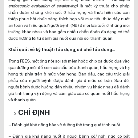
endoscopic evaluation of swallowing)
là một kỹ thuật cho phép
chẩn đoán chứng khó nuốt ở hầu họng và thực hiện các can
thiệp phục hồi chức năng thích hợp với mục tiêu thúc đẩy nuốt
an toàn và hiệu quả. Người bệnh (NB) ở mọi lứa tuổi, ở những môi
trường khác nhau và bao gồm nhiều chẩn đoán đa dạng có thể
được hưởng lợi từ đánh giá nuốt qua nội soi thanh quản.
Khái quát về kỹ thuật: tác dụng, cơ chế tác dụng…
Trong FEES, một ống nội soi sợi mềm hoặc chip xa được đưa vào
qua đường mũi để xem các cấu trúc thanh quản, hầu họng và hạ
họng từ phía trên ở mức vòm họng. Ban đầu, các cấu trúc giải
phẫu của người bệnh được đánh giá ở mức cơ bản. Sau đó,
người bệnh được hướng dẫn nhiều nhiệm vụ khác nhau để đánh
giá tình trạng vận động và cảm giác của cơ quan nuốt hầu họng
và thanh quản.
CHỈ ĐỊNH
– Đánh giá khả năng bảo vệ đường thở trong quá trình nuốt
– Đánh giá khả năng nuốt ở người bệnh có/ nghi ngờ có bất