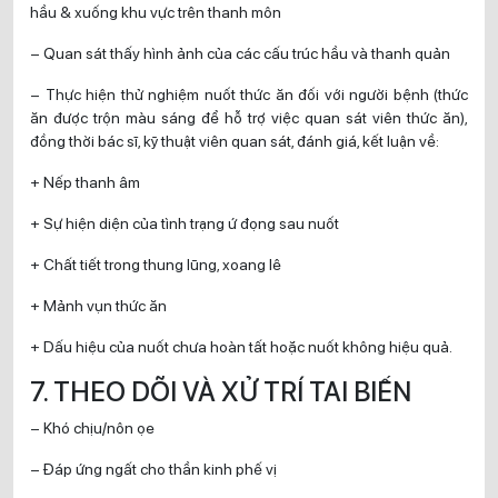
hầu & xuống khu vực trên thanh môn
– Quan sát thấy hình ảnh của các cấu trúc hầu và thanh quản
– Thực hiện thử nghiệm nuốt thức ăn đối với người bệnh (thức
ăn được trộn màu sáng để hỗ trợ việc quan sát viên thức ăn),
đồng thời bác sĩ, kỹ thuật viên quan sát, đánh giá, kết luận về:
+ Nếp thanh âm
+ Sự hiện diện của tình trạng ứ đọng sau nuốt
+ Chất tiết trong thung lũng, xoang lê
+ Mảnh vụn thức ăn
+ Dấu hiệu của nuốt chưa hoàn tất hoặc nuốt không hiệu quả.
7. THEO DÕI VÀ XỬ TRÍ TAI BIẾN
– Khó chịu/nôn ọe
– Đáp ứng ngất cho thần kinh phế vị