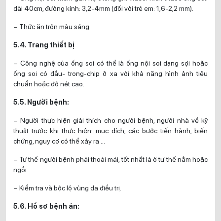
dài 40cm, đường kính: 3,2-4mm (đối với trẻ em: 1,6-2,2 mm).
– Thức ăn trộn màu sáng
5.4. Trang thiết bị
– Công nghệ của ống soi có thể là ống nội soi dạng sợi hoặc
ống soi có đầu- trong-chip ở xa với khả năng hình ảnh tiêu
chuẩn hoặc độ nét cao.
5.5. Người bệnh:
– Người thực hiện giải thích cho người bệnh, người nhà về kỹ
thuật trước khi thực hiện: mục đích, các bước tiến hành, biến
chứng, nguy cơ có thể xảy ra …
– Tư thế người bệnh phải thoải mái, tốt nhất là ở tư thế nằm hoặc
ngồi
– Kiểm tra và bộc lộ vùng da điều trị.
5.6. Hồ sơ bệnh án: