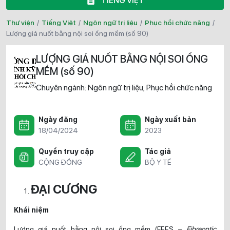
TIẾNG VIỆT
Thư viện
/
Tiếng Việt
/
Ngôn ngữ trị liệu
/
Phục hồi chức năng
/
lượng giá nuốt bằng nội soi ống mềm (số 90)
LƯỢNG GIÁ NUỐT BẰNG NỘI SOI ỐNG
MỀM (số 90)
Chuyên ngành:
Ngôn ngữ trị liệu
Phục hồi chức năng
,
Ngày đăng
Ngày xuất bản
18/04/2024
2023
Quyền truy cập
Tác giả
CỘNG ĐỒNG
BỘ Y TẾ
ĐẠI CƯƠNG
Khái niệm
Lượng giá nuốt bằng nội soi ống mềm (FEES –
Fibreoptic