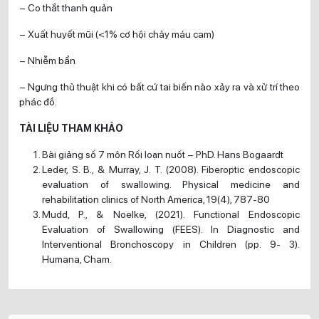
– Co thắt thanh quản
– Xuất huyết mũi (<1% cơ hội chảy máu cam)
– Nhiễm bẩn
– Ngưng thủ thuật khi có bất cứ tai biến nào xảy ra và xử trí theo
phác đồ.
TÀI LIỆU THAM KHẢO
Bài giảng số 7 môn Rối loạn nuốt – PhD. Hans Bogaardt
Leder, S. B., & Murray, J. T. (2008). Fiberoptic endoscopic
evaluation of swallowing. Physical medicine and
rehabilitation clinics of North America, 19(4), 787-80
Mudd, P., & Noelke, (2021). Functional Endoscopic
Evaluation of Swallowing (FEES). In Diagnostic and
Interventional Bronchoscopy in Children (pp. 9- 3).
Humana, Cham.