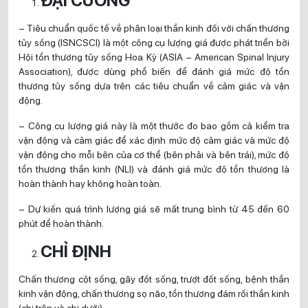
ĐẠI CƯƠNG
– Tiêu chuẩn quốc tế về phân loại thần kinh đối với chấn thương
tủy sống (ISNCSCI) là một công cụ lượng giá được phát triển bởi
Hội tổn thương tủy sống Hoa Kỳ (ASIA – American Spinal Injury
Association), được dùng phổ biến để đánh giá mức độ tổn
thương tủy sống dựa trên các tiêu chuẩn về cảm giác và vận
động.
– Công cụ lượng giá này là một thước đo bao gồm cả kiểm tra
vận động và cảm giác để xác định mức độ cảm giác và mức độ
vận động cho mỗi bên của cơ thể (bên phải và bên trái), mức độ
tổn thương thần kinh (NLI) và đánh giá mức độ tổn thương là
hoàn thành hay không hoàn toàn.
– Dự kiến quá trình lượng giá sẽ mất trung bình từ 45 đến 60
phút để hoàn thành.
CHỈ ĐỊNH
Chấn thương cột sống, gãy đốt sống, trượt đốt sống, bệnh thần
kinh vận động, chấn thương sọ não, tổn thương đám rối thần kinh
(chi trên và chi dưới).