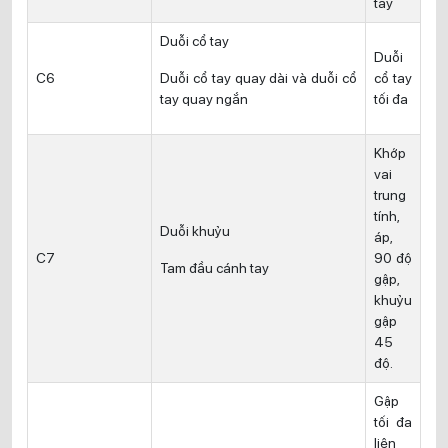
tay
Duỗi cổ tay
Duỗi
C6
Duỗi cổ tay quay dài và duỗi cổ
cổ tay
tay quay ngắn
tối đa
Khớp
vai
trung
tính,
Duỗi khuỷu
áp,
C7
90 độ
Tam đầu cánh tay
gập,
khuỷu
gập
45
độ.
Gập
tối đa
liên