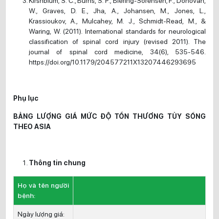
Kirshblum, S. C., Burns, S. P., Biering-Sorensen, F., Donovan,
W., Graves, D. E., Jha, A., Johansen, M., Jones, L.,
Krassioukov, A., Mulcahey, M. J., Schmidt-Read, M., &
Waring, W. (2011). International standards for neurological
classification of spinal cord injury (revised 2011). The
journal of spinal cord medicine, 34(6), 535-546.
https://doi.org/10.1179/204577211X13207446293695
Phụ lục
BẢNG LƯỢNG GIÁ MỨC ĐỘ TỔN THƯƠNG TỦY SỐNG
THEO ASIA
Thông tin chung
Họ và tên người
bệnh:
Ngày lượng giá: