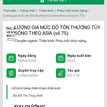
TIẾNG VIỆT
Thư viện
/
Tiếng Việt
/
Thần kinh
/
Phục hồi chức năng
/
lượng giá mức độ tổn thương tủy sống theo asia (số 75)
LƯỢNG GIÁ MỨC ĐỘ TỔN THƯƠNG TỦY
SỐNG THEO ASIA (số 75)
Chuyên ngành:
Thần kinh
Phục hồi chức năng
,
Ngày đăng
Ngày xuất bản
18/04/2024
2023
Quyền truy cập
Tác giả
CỘNG ĐỒNG
BỘ Y TẾ
Hỗ trợ kĩ năng thăm khám thần kinh
- Bs Đỗ Thị Thúy Anh