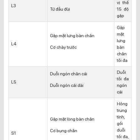
vị thế
L3
Tứ đầu đùi
15 độ
gập
Gập
mặt
Gập mặt lưng bàn chân
lưng
L4
Cơ chày trước
bàn
chân
tối đa
Duỗi
Duỗi ngón chân cái
tối đa
L5
Duỗi ngón cái dài
ngón
cái
Hông
trung
tính,
Gập mặt lòng bàn chân
gối
duỗi
Cơ bụng chân
S1
tối đa,