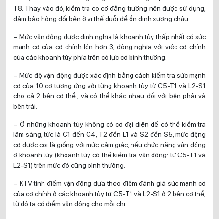
T8. Thay vào đó, kiểm tra co cơ đẳng trường nên được sử dụng,
đảm bảo hông đối bên ở vị thế duỗi để ổn định xương chậu.
– Mức vận động được định nghĩa là khoanh tủy thấp nhất có sức
mạnh cơ của cơ chính lớn hơn 3, đồng nghĩa với việc cơ chính
của các khoanh tủy phía trên có lực cơ bình thường.
– Mức độ vận động được xác định bằng cách kiểm tra sức mạnh
cơ của 10 cơ tương ứng với từng khoanh tủy từ C5-T1 và L2-S1
cho cả 2 bên cơ thể., và có thể khác nhau đối với bên phải và
bên trái.
– Ở những khoanh tủy không có cơ đại diện để có thể kiểm tra
lâm sàng, tức là C1 đến C4, T2 đến L1 và S2 đến S5, mức động
cơ được coi là giống với mức cảm giác, nếu chức năng vận động
ở khoanh tủy (khoanh tủy có thể kiểm tra vận động: từ C5-T1 và
L2-S1) trên mức đó cũng bình thường.
– KTV tính điểm vận động dựa theo điểm đánh giá sức mạnh cơ
của cơ chính ở các khoanh tủy từ C5-T1 và L2-S1 ở 2 bên cơ thể,
từ đó ta có điểm vận động cho mỗi chi.