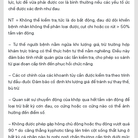
lực, lực đề vừa phải được coi là bình thường nếu các yếu tố ức
chế được xác định như đau.
NT = Không thể kiểm tra, tức là do bất động, đau dữ dội khiến
bệnh nhân không thể phân loại được, cụt chi hoặc co rút > 50%
tầm vận động.
– Tư thế người bệnh nằm ngửa khi lượng giá, trừ trường hợp
khám trực tràng có thể thực hiện tư thế nằm nghiêng. Điều này
đảm bảo tính nhất quán giữa các lần kiểm tra, cho phép so sánh
từ giai đoạn cấp tính đến phục hồi chức năng.
– Các cơ chính của các khoanh tủy cần được kiểm tra theo trình
tự đầu-đuôi. Đảm bảo cố định khi lượng giá để tránh sự thay thế,
bù trừ.
– Quan sát sự chuyển động của khớp qua hết tầm vận động để
loại trừ bất kỳ cơn đau, co cứng hoặc co cứng nào có thể ảnh
hưởng đến điểm số.
– Không được phép gập hông chủ động hoặc thụ động vượt quá
90 ° do căng thẳng kyphotic tăng lên trên cột sống thắt lưng ở
bất kỳ cá nhân nào bị nghi ngờ chấn thương cấp tính dưới mức