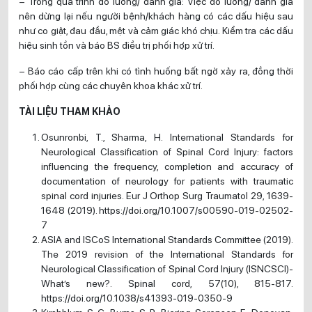
– Trong quá trình đo lường/ đánh giá: Việc đo lường/ đánh giá
nên dừng lại nếu người bệnh/khách hàng có các dấu hiệu sau
như co giật, đau đầu, mệt và cảm giác khó chịu. Kiểm tra các dấu
hiệu sinh tồn và báo BS điều trị phối hợp xử trí.
– Báo cáo cấp trên khi có tình huống bất ngờ xảy ra, đồng thời
phối hợp cùng các chuyên khoa khác xử trí.
TÀI LIỆU THAM KHẢO
Osunronbi, T., Sharma, H. International Standards for
Neurological Classification of Spinal Cord Injury: factors
influencing the frequency, completion and accuracy of
documentation of neurology for patients with traumatic
spinal cord injuries. Eur J Orthop Surg Traumatol 29, 1639-
1648 (2019). https://doi.org/10.1007/s00590-019-02502-
7
ASIA and ISCoS International Standards Committee (2019).
The 2019 revision of the International Standards for
Neurological Classification of Spinal Cord Injury (ISNCSCI)-
What’s new?. Spinal cord, 57(10), 815-817.
https://doi.org/10.1038/s41393-019-0350-9