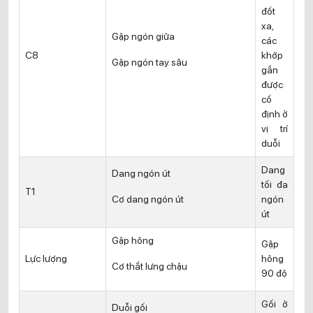
đốt
xa,
Gập ngón giữa
các
C8
khớp
Gập ngón tay sâu
gần
được
cố
định ở
vị trí
duỗi
Dang
Dang ngón út
tối đa
T1
Cơ dang ngón út
ngón
út
Gập hông
Gập
Lực lượng
hông
Cơ thắt lưng chậu
90 độ
Gối ở
Duỗi gối