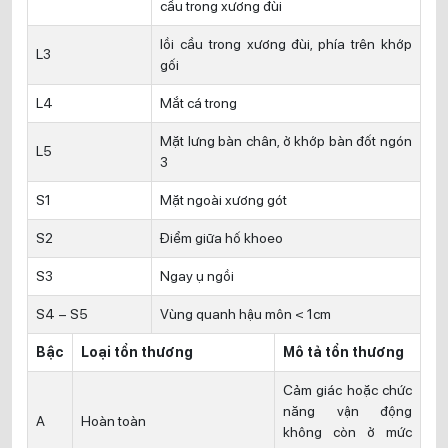
cầu trong xương đùi
lồi cầu trong xương đùi, phía trên khớp
L3
gối
L4
Mắt cá trong
Mặt lưng bàn chân, ở khớp bàn đốt ngón
L5
3
S1
Mặt ngoài xương gót
S2
Điểm giữa hố khoeo
S3
Ngay ụ ngồi
S4 – S5
Vùng quanh hậu môn < 1cm
Bậc
Loại tổn thương
Mô tả tổn thương
Cảm giác hoặc chức
năng vận động
A
Hoàn toàn
không còn ở mức