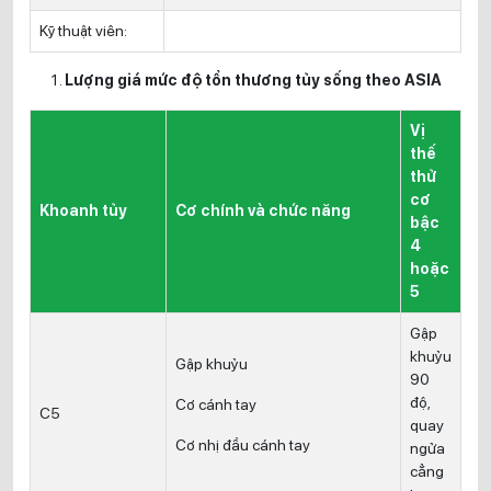
Kỹ thuật viên:
Lượng giá mức độ tổn thương tủy sống theo ASIA
Vị
thế
thử
cơ
Khoanh tủy
Cơ chính và chức năng
bậc
4
hoặc
5
Gập
khuỷu
Gập khuỷu
90
độ,
Cơ cánh tay
C5
quay
Cơ nhị đầu cánh tay
ngửa
cẳng