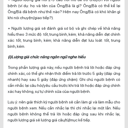
bệnh (ví dụ: họ và tên của Ông/Bà là gì? Ông/Bà có thể kể lại
Ông/Bà đã bệnh như thế nào? Hiện nay Ông/Bà có khó khăn gì
khi nói chuyện/giao tiếp?).
+ Người lượng giá sẽ đánh giá sơ bộ và ghi chép về khả năng
hiểu theo 3 mức độ: tốt, trung bình, kém; khả năng diễn đạt chính
xác: tốt, trung bình, kém; khả năng diễn đạt lưu loát: tốt, trung
bình, kém.
(i)Lượng giá chức năng ngôn ngữ nghe hiểu
Trong phần lượng giá này, nếu người bệnh trả lời hoặc đáp ứng
chính xác, có thể ghi nhận thời điểm trả lời trước 5 giây (đáp ứng
nhanh) hay sau 5 giây (đáp ứng chậm). Ghi chú người bệnh có
cần nhắc lại câu hỏi/yêu cầu trước khi trả lời hoặc đáp ứng chính
xác hay không, sự tự chỉnh sửa của người bệnh.
Lưu ý: nên giải thích kỹ người bệnh sẽ cần làm gì và làm mẫu cho
người bệnh xem. Nếu cần nhắc lại thì chỉ nhắc lại một lần. Nếu
người bệnh không thể trả lời hoặc đáp ứng sau khi nhắc lại,
người lượng giá sẽ lượng giá câu/từ/mục kế tiếp.