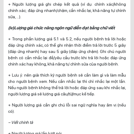
+ Người lượng giá ghi chép kết quả (ví dụ: chính xác/không
chính xác; đáp ứng nhanh/chậm, cần nhắc lại, khả năng tự chỉnh
sửa, …).
(iv)Lượng giá chức năng ngôn ngữ diễn đạt bằng chữ viết
+ Trong phần lượng giá 5.1 và 5.2, nếu người bệnh trả lời hoặc
đáp ứng chính xác, có thể ghi nhận thời điểm trả lời trước 5 giây
(đáp ứng nhanh) hay sau 5 giây (đáp ứng chậm). Ghi chú người
bệnh có cần nhắc lại đề/yêu cầu trước khi trả lời hoặc đáp ứng
chính xác hay không, khả năng tự chỉnh sửa của người bệnh.
+ Lưu ý: nên giải thích kỹ người bệnh sẽ cần làm gì và làm mẫu
cho người bệnh xem. Nếu cần nhắc lại thì chỉ nhắc lại một lần.
Nếu người bệnh không thể trả lời hoặc đáp ứng sau khi nhắc lại,
người lượng giá sẽ lượng giá câu/từ/mục kế tiếp.
+ Người lượng giá cần ghi chú lỗi sai ngữ nghĩa hay âm vị (nếu
có).
– Viết chính tả
+ Người lượng giá lần lượt nói