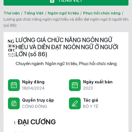
TIẾNG VIỆT
Thư viện
/
Tiếng Việt
/
Ngôn ngữ trị liệu
/
Phục hồi chức năng
/
lượng giá chức năng ngôn ngữ hiểu và diễn đạt ngôn ngữ ở người lớn
(số 86)
LƯỢNG GIÁ CHỨC NĂNG NGÔN NGỮ
HIỂU VÀ DIỄN ĐẠT NGÔN NGỮ Ở NGƯỜI
LỚN (số 86)
Chuyên ngành:
Ngôn ngữ trị liệu
Phục hồi chức năng
,
Ngày đăng
Ngày xuất bản
18/04/2024
2023
Quyền truy cập
Tác giả
CỘNG ĐỒNG
BỘ Y TẾ
ĐẠI CƯƠNG