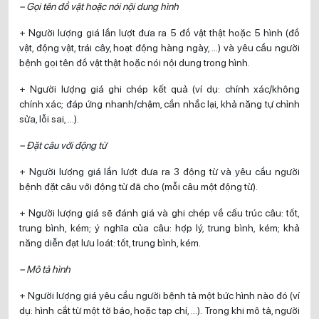
– Gọi tên đồ vật hoặc nói nội dung hình
+ Người lượng giá lần lượt đưa ra 5 đồ vật thật hoặc 5 hình (đồ
vật, động vật, trái cây, hoạt động hàng ngày, …) và yêu cầu người
bệnh gọi tên đồ vật thật hoặc nói nội dung trong hình.
+ Người lượng giá ghi chép kết quả (ví dụ: chính xác/không
chính xác; đáp ứng nhanh/chậm, cần nhắc lại, khả năng tự chỉnh
sửa, lỗi sai, …).
– Đặt câu với động từ
+ Người lượng giá lần lượt đưa ra 3 động từ và yêu cầu người
bệnh đặt câu với động từ đã cho (mỗi câu một động từ).
+ Người lượng giá sẽ đánh giá và ghi chép về cấu trúc câu: tốt,
trung bình, kém; ý nghĩa của câu: hợp lý, trung bình, kém; khả
năng diễn đạt lưu loát: tốt, trung bình, kém.
– Mô tả hình
+ Người lượng giá yêu cầu người bệnh tả một bức hình nào đó (ví
dụ: hình cắt từ một tờ báo, hoặc tạp chí, …). Trong khi mô tả, người