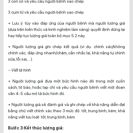
3 con số và yêu cầu người bệnh sao chép.
3 cụm từ và yêu cầu người bệnh sao chép.
+ Lưu ý: tùy vào đáp ứng của người bệnh mà người lượng giá
(dựa trên kiến thức và kinh nghiệm làm sàng) quyết định dừng lại
hay tiếp tục lượng giá toàn bộ mục 5.2 này.
+ Người lượng giá ghi chép kết quả (ví dụ: chính xác/không
chính xác; đáp ứng nhanh/chậm, cần nhắc lại, khả năng tự chỉnh
sửa, lỗi sai, …).
– Viết tả hình
+ Người lượng giá đưa một bức hình nào đó trong một cuốn
sách, tờ báo, hoặc tạp chí và yêu cầu người bệnh viết một đoạn
văn 4-5 câu mô tả bức hình đó.
+ Người lượng giá sẽ đánh giá và ghi chép về khả năng diễn đạt
bằng chữ viết chính xác theo 3 mức độ: tốt, trung bình, kém; khả
năng viết lưu loát: tốt, trung bình, kém.
Bước 3:Kết thúc lượng giá: