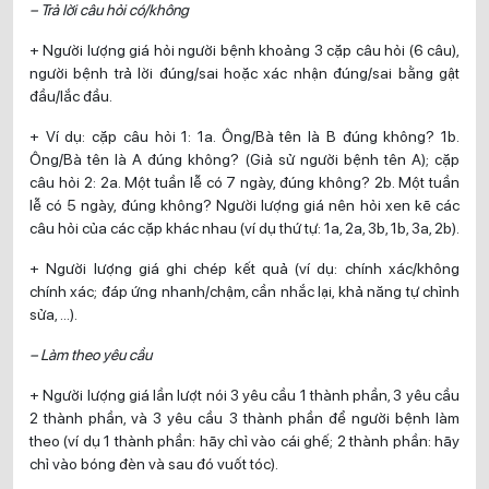
– Trả lời câu hỏi có/không
+ Người lượng giá hỏi người bệnh khoảng 3 cặp câu hỏi (6 câu),
người bệnh trả lời đúng/sai hoặc xác nhận đúng/sai bằng gật
đầu/lắc đầu.
+ Ví dụ: cặp câu hỏi 1: 1a. Ông/Bà tên là B đúng không? 1b.
Ông/Bà tên là A đúng không? (Giả sử người bệnh tên A); cặp
câu hỏi 2: 2a. Một tuần lễ có 7 ngày, đúng không? 2b. Một tuần
lễ có 5 ngày, đúng không? Người lượng giá nên hỏi xen kẽ các
câu hỏi của các cặp khác nhau (ví dụ thứ tự: 1a, 2a, 3b, 1b, 3a, 2b).
+ Người lượng giá ghi chép kết quả (ví dụ: chính xác/không
chính xác; đáp ứng nhanh/chậm, cần nhắc lại, khả năng tự chỉnh
sửa, …).
– Làm theo yêu cầu
+ Người lượng giá lần lượt nói 3 yêu cầu 1 thành phần, 3 yêu cầu
2 thành phần, và 3 yêu cầu 3 thành phần để người bệnh làm
theo (ví dụ 1 thành phần: hãy chỉ vào cái ghế; 2 thành phần: hãy
chỉ vào bóng đèn và sau đó vuốt tóc).