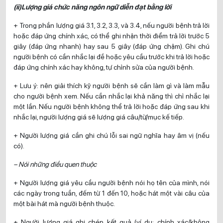
(ii)Lượng giá chức năng ngôn ngữ diễn đạt bằng lời
+ Trong phần lượng giá 3.1, 3.2, 3.3, và 3.4, nếu người bệnh trả lời
hoặc đáp ứng chính xác, có thể ghi nhận thời điểm trả lời trước 5
giây (đáp ứng nhanh) hay sau 5 giây (đáp ứng chậm). Ghi chú
người bệnh có cần nhắc lại đề hoặc yêu cầu trước khi trả lời hoặc
đáp ứng chính xác hay không, tự chỉnh sửa của người bệnh.
+ Lưu ý: nên giải thích kỹ người bệnh sẽ cần làm gì và làm mẫu
cho người bệnh xem. Nếu cần nhắc lại khả năng thì chỉ nhắc lại
một lần. Nếu người bệnh không thể trả lời hoặc đáp ứng sau khi
nhắc lại, người lượng giá sẽ lượng giá câu/từ/mục kế tiếp.
+ Người lượng giá cần ghi chú lỗi sai ngữ nghĩa hay âm vị (nếu
có).
– Nói những điều quen thuộc
+ Người lượng giá yêu cầu người bệnh nói họ tên của mình, nói
các ngày trong tuần, đếm từ 1 đến 10, hoặc hát một vài câu của
một bài hát mà người bệnh thuộc.
+ Người lượng giá ghi chép kết quả (ví dụ: chính xác/không