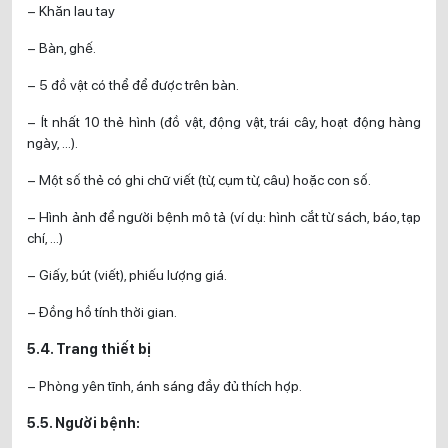
– Khăn lau tay
– Bàn, ghế.
– 5 đồ vật có thể để được trên bàn.
– Ít nhất 10 thẻ hình (đồ vật, động vật, trái cây, hoạt động hàng
ngày, …).
– Một số thẻ có ghi chữ viết (từ, cụm từ, câu) hoặc con số.
– Hình ảnh để người bệnh mô tả (ví dụ: hình cắt từ sách, báo, tạp
chí, …)
– Giấy, bút (viết), phiếu lượng giá.
– Đồng hồ tính thời gian.
5.4. Trang thiết bị
– Phòng yên tĩnh, ánh sáng đầy đủ thích hợp.
5.5. Người bệnh: