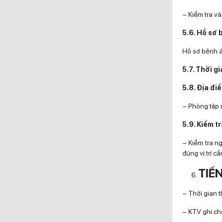
– Kiểm tra và
5.6. Hồ sơ 
Hồ sơ bệnh á
5.7. Thời g
5.8. Địa đi
– Phòng tập n
5.9. Kiểm tr
– Kiểm tra n
đúng vị trí c
TIẾ
– Thời gian 
– KTV ghi ch