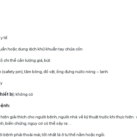
y tế
uẩn hoặc dung dịch khử khuẩn tay chứa cồn
 chi thể cần lượng giá, bút.
 (safety pin), tăm bông, đồ vật, ống đựng nước nóng – lạnh.
ay
hiết bị:
không có
bệnh:
hiện giải thích cho người bệnh, người nhà về kỹ thuật trước khi thực hiện :
h, biến chứng, nguy cơ có thể xảy ra …
i bệnh phải thoải mái, tốt nhất là ở tư thế nằm hoặc ngồi.