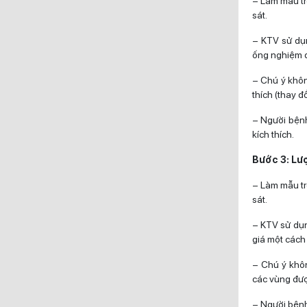
– Làm mẫu tr
sát.
– KTV sử dụn
ống nghiệm đ
– Chú ý khôn
thích (thay đ
– Người bệnh
kích thích.
Bước 3: Lư
– Làm mẫu tr
sát.
– KTV sử dụ
giá một cách
– Chú ý khôn
các vùng đượ
– Người bệnh 