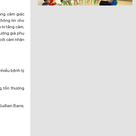
ăng cảm giác
thông tin cho
 trị tăng cảm,
lượng giá phụ
 bởi cảm nhận
nhiều bệnh lý
g, tổn thương
uillain Barre,