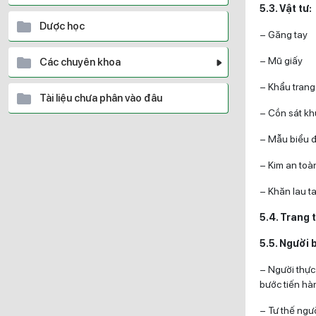
5.3. Vật tư:
Dược học
– Găng tay
– Mũ giấy
Các chuyên khoa
– Khẩu trang 
Tài liệu chưa phân vào đâu
– Cồn sát kh
– Mẫu biểu đồ
– Kim an toàn
– Khăn lau t
5.4. Trang t
5.5. Người 
– Người thực 
bước tiến hàn
– Tư thế ngườ