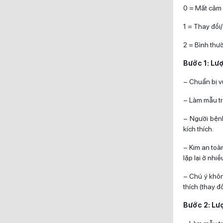
0 = Mất cảm 
1 = Thay đổi
2 = Bình thư
Bước 1: Lượ
– Chuẩn bị v
– Làm mẫu tr
– Người bệnh
kích thích.
– Kim an toà
lặp lại ở nhi
– Chú ý khôn
thích (thay đ
Bước 2: Lư