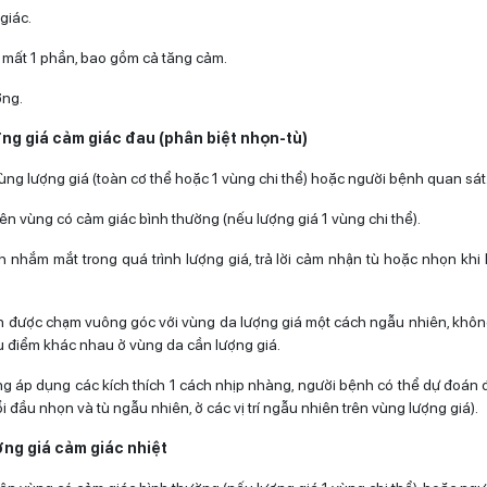
giác.
/ mất 1 phần, bao gồm cả tăng cảm.
ờng.
ng giá cảm giác đau (phân biệt nhọn-tù)
ùng lượng giá (toàn cơ thể hoặc 1 vùng chi thể) hoặc người bệnh quan sát
ên vùng có cảm giác bình thường (nếu lượng giá 1 vùng chi thể).
 nhắm mắt trong quá trình lượng giá, trả lời cảm nhận tù hoặc nhọn kh
n được chạm vuông góc với vùng da lượng giá một cách ngẫu nhiên, khô
ều điểm khác nhau ở vùng da cần lượng giá.
g áp dụng các kích thích 1 cách nhịp nhàng, người bệnh có thể dự đoán 
ổi đầu nhọn và tù ngẫu nhiên, ở các vị trí ngẫu nhiên trên vùng lượng giá).
ợng giá cảm giác nhiệt