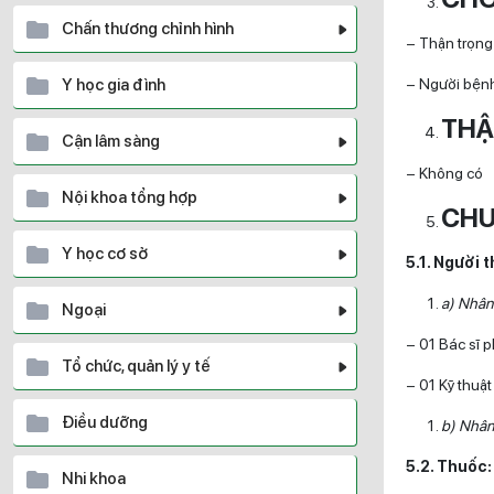
Chấn thương chỉnh hình
– Thận trọng
Y học gia đình
– Người bệnh
THẬ
Cận lâm sàng
– Không có
Nội khoa tổng hợp
CHU
Y học cơ sở
5.1. Người 
a) Nhân 
Ngoại
– 01 Bác sĩ 
Tổ chức, quản lý y tế
– 01 Kỹ thuậ
Điều dưỡng
b) Nhân 
5.2. Thuốc
Nhi khoa