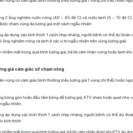
ên vùng có cảm giác bình thường (nếu lượng giá 1 vùng chi thể), hoặc ng
g 2 ống nghiệm nước nóng (40 – 45 độ C) và nước lạnh (5 – 10 độ C) 
ược chạm vùng da lượng giá một cách ngẫu nhiên.
g áp dụng các kích thích 1 cách nhịp nhàng, người bệnh có thể dự đoán 
ổi ống nghiệm nóng và lạnh ở các vị trí ngẫu nhiên trên vùng lượng giá).
 nhắm mắt trong quá trình lượng giá, trả lời cảm nhận nóng hoặc lạnh kh
ợng giá cảm giác sờ chạm nông
ên vùng có cảm giác bình thường (nếu lượng giá 1 vùng chi thể), hoặc ng
ng bông gòn hoặc đầu tăm bông để lượng giá, KTV chạm hoặc quẹt nhẹ v
 ngẫu nhiên.
g áp dụng các kích thích 1 cách nhịp nhàng, người bệnh có thể dự đoá
c kích thích.
nhắm mắt trong quá trình lượng giá, trả lời cảm nhận được khi KTV áp dụn