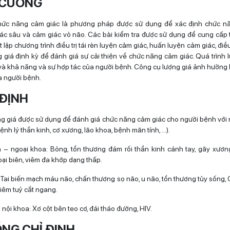
 CƯƠNG
hức năng cảm giác là phương pháp được sử dụng để xác định chức n
ác sâu và cảm giác vỏ não. Các bài kiểm tra được sử dụng để cung cấp 
ết lập chương trình điều trị tái rèn luyện cảm giác, huấn luyện cảm giác, điều
ng giá định kỳ để đánh giá sự cải thiện về chức năng cảm giác. Quá trình 
và khả năng và sự hợp tác của người bệnh. Công cụ lượng giá ảnh hưởng
 người bệnh.
 ĐỊNH
g giá được sử dụng để đánh giá chức năng cảm giác cho người bệnh với 
nh lý thần kinh, cơ xương, lão khoa, bệnh mãn tính, …).
 – ngoại khoa: Bỏng, tổn thương đám rối thần kinh cánh tay, gãy xươn
oại biên, viêm đa khớp dạng thấp.
Tai biến mạch máu não, chấn thương sọ não, u não, tổn thương tủy sống, G
viêm tuỷ cắt ngang.
nội khoa: Xơ cột bên teo cơ, đái tháo đường, HIV.
NG CHỈ ĐỊNH