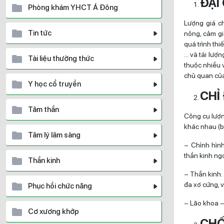
ĐẠI
Phòng khám YHCT Á Đông
Lượng giá c
Tin tức
nông, cảm gi
quá trình thi
… và tái lượ
Tài liệu thường thức
thuộc nhiều 
chủ quan của
Y học cổ truyền
CHỈ
Tâm thần
Công cụ lượn
khác nhau (bệ
Tâm lý lâm sàng
– Chỉnh hình
thần kinh ng
Thần kinh
– Thần kinh: 
đa xơ cứng, 
Phục hồi chức năng
– Lão khoa – 
Cơ xương khớp
CHỐ