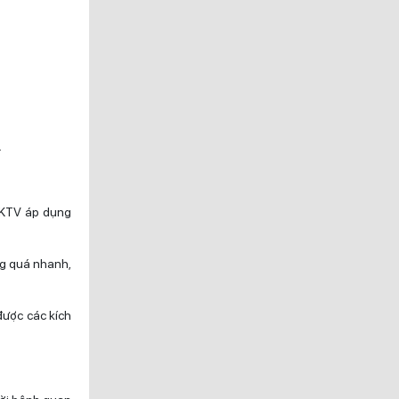
.
i KTV áp dụng
ng quá nhanh,
được các kích