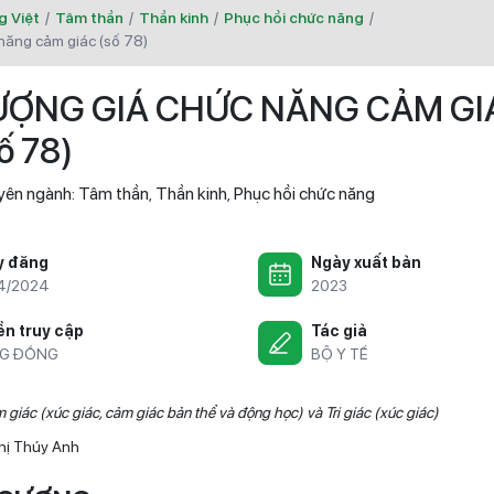
g Việt
/
Tâm thần
/
Thần kinh
/
Phục hồi chức năng
/
 năng cảm giác (số 78)
ƯỢNG GIÁ CHỨC NĂNG CẢM GI
ố 78)
yên ngành:
Tâm thần
Thần kinh
Phục hồi chức năng
,
,
y đăng
Ngày xuất bản
4/2024
2023
n truy cập
Tác giả
G ĐỒNG
BỘ Y TẾ
iác (xúc giác, cảm giác bản thể và động học) và Tri giác (xúc giác)
hị Thúy Anh