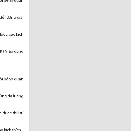
ười bệnh quan
để lượng giá,
được các kích
i KTV áp dụng
ười bệnh quan
ùng da lượng
n được thứ tự
g kích thích.