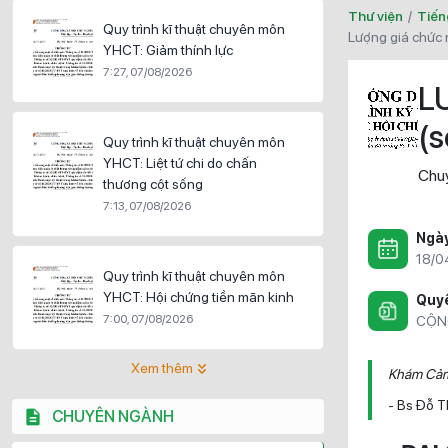
Thư viện
/
Tiến
Quy trình kĩ thuật chuyên môn
lượng giá chức
YHCT: Giảm thính lực
7:27, 07/08/2026
L
(s
Quy trình kĩ thuật chuyên môn
YHCT: Liệt tứ chi do chấn
Chu
thương cột sống
7:13, 07/08/2026
Ngà
18/0
Quy trình kĩ thuật chuyên môn
YHCT: Hội chứng tiền mãn kinh
Quyề
7:00, 07/08/2026
CỘN
Xem thêm
Khám Cảm g
- Bs Đỗ T
CHUYÊN NGÀNH