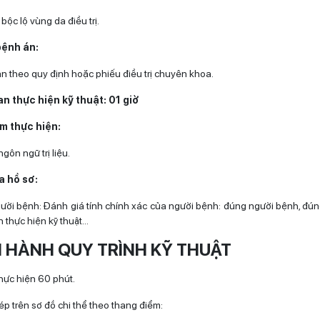
 bộc lộ vùng da điều trị.
bệnh án:
n theo quy định hoặc phiếu điều trị chuyên khoa.
ian thực hiện kỹ thuật: 01 giờ
ểm thực hiện:
gôn ngữ trị liệu.
a hồ sơ:
gười bệnh: Đánh giá tính chính xác của người bệnh: đúng người bệnh, đú
ần thực hiện kỹ thuật…
N HÀNH QUY TRÌNH KỸ THUẬT
thực hiện 60 phút.
ép trên sơ đồ chi thể theo thang điểm: