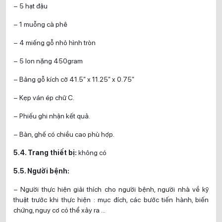
– 5 hạt đậu
– 1 muỗng cà phê
– 4 miếng gỗ nhỏ hình tròn
– 5 lon nặng 450gram
– Bảng gỗ kích cỡ 41.5” x 11.25” x 0.75”
– Kẹp ván ép chữ C.
– Phiếu ghi nhận kết quả.
– Bàn, ghế có chiều cao phù hợp.
5.4. Trang thiết bị:
không có
5.5. Người bệnh:
– Người thực hiện giải thích cho người bệnh, người nhà về kỹ
thuật trước khi thực hiện : mục đích, các bước tiến hành, biến
chứng, nguy cơ có thể xảy ra …