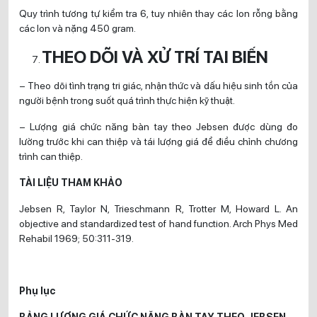
Quy trình tương tự kiểm tra 6, tuy nhiên thay các lon rỗng bằng
các lon và nặng 450 gram.
THEO DÕI VÀ XỬ TRÍ TAI BIẾN
– Theo dõi tình trạng tri giác, nhận thức và dấu hiệu sinh tồn của
người bệnh trong suốt quá trình thực hiện kỹ thuật.
– Lượng giá chức năng bàn tay theo Jebsen được dùng đo
lường trước khi can thiệp và tái lượng giá để điều chỉnh chương
trình can thiệp.
TÀI LIỆU THAM KHẢO
Jebsen R, Taylor N, Trieschmann R, Trotter M, Howard L. An
objective and standardized test of hand function. Arch Phys Med
Rehabil 1969; 50:311-319.
Phụ lục
BẢNG LƯỢNG GIÁ CHỨC NĂNG BÀN TAY THEO JEBSEN