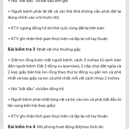
+ Nói “bắt đầu” và bắt đầu tính giờ.
+ Người bệnh phải lật tất cả các thẻ (thẻ không cần phải đặt lại
đúng chính xác vị trí trước đó).
+ KTV ngừng đồng hồ khi thẻ cuối cùng đặt lại trên bàn.
+ KTV ghi nhận thời gian thực hiện và lặp lại với tay thuận.
Bài kiểm tra 3
: Nhặt vật nhỏ thường gặp
+ Đặt lon rỗng trước mặt người bệnh, cách 5 inches từ cạnh bàn
đến người bệnh. Đặt 2 đồng xu (pennies), 2 nắp chai đặt ngửa và
2 kẹp giấy bên trái lon rỗng theo thứ tự đồng xu gần lon cà phê
nhất và kẹp giấy xa lon cà phê nhất, mỗi vật cách nhau 2 inches.
+ Nói “bắt đầu” và bấm đồng hồ.
+ Người bệnh phải nhặt từng vật và bỏ vào lon cà phê, bắt đầu từ
tận cùng bên trái (kẹp giấy).
+ KTV ghi nhận thời gian thực hiện và lặp lại với tay thuận.
Bài kiểm tra 4
: Mô phỏng hoạt động đút/múc thức ăn.