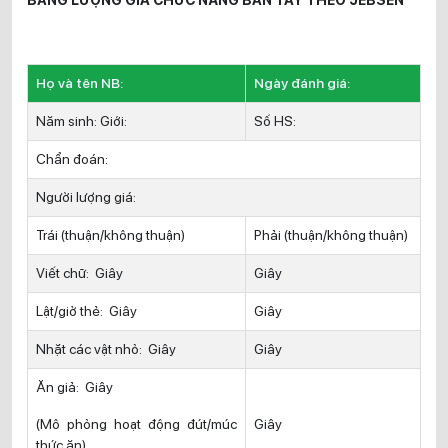
Họ và tên NB:
Ngày đánh giá:
Năm sinh: Giới:
Số HS:
Chẩn đoán:
Người lượng giá:
Trái (thuận/không thuận)
Phải (thuận/không thuận)
Viết chữ: Giây
Giây
Lật/giở thẻ: Giây
Giây
Nhặt các vật nhỏ: Giây
Giây
Ăn giả: Giây
(Mô phỏng hoạt động đút/múc
Giây
thức ăn)