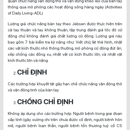
quan chức năng vận động thô và vận động khéo léo của bàn tay
thông qua mô phỏng các hoạt động sống hàng ngày (Activities
of Daily Living-ADL).
Lượng giá chức năng bàn tay theo Jebsen được thực hiện trên
cả tay thuận và tay không thuận, tập trung đánh giá tốc độ cử
động chứ không đánh giá chất lượng cử động. Lượng giá này
bao gồm 7 bài kiểm tra kỹ năng như: Viết chữ, lật thẻ hình, nhặt
các vật kích thước nhỏ thông thường, mô phỏng cử động đút ăn,
xếp chồng các đồng xu, nhặt vật có kích thước lớn, và nhặt vật
kích thước lớn và nặng.
CHỈ ĐỊNH
Các trường hợp khuyết tật gây hạn chế chức năng vận động thô
và vận động tinh của bàn tay.
CHỐNG CHỈ ĐỊNH
Không áp dụng cho các trường hợp: Người bệnh trong giai đoạn
cấp tính (gãy xương chi trên chưa được cố định, người bệnh hôn
mê, người bệnh loạn thần, người bệnh tổn thương tuỷ cổ C5