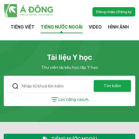
Đăng nhập / Đăng ký
TIẾNG VIỆT
TIẾNG NƯỚC NGOÀI
VIDEO
HÌNH ẢNH
Tài liệu Y học
Thư viện tài liệu học tập Y học
Tìm kiếm
Lọc nâng cao