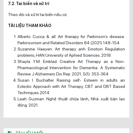
7.2. Tai biến và xử trí
Theo dõi và xử trí tai biến nếu có.
TÀI LIỆU THAM KHẢO
Alberto Cucca & all. Art therapy for Parkinson’s disease.
Parkinsonism and Related Disorders 84 (2021) 148-154
Suzanme Haeyen. Art therapy anh Emotion Regulation
problems, HAN University of Aphied Sciences. 2018.
Shayla Y.M. Emblad. Creative Art Therapy as a Non-
Pharmacological Intervention for Dementia: A Systematic
Review. J Alzheimers Dis Rep. 2021; 5(1): 353-364
Susan I. Buchalter. Raising self- Esteem in adults an
Eclectic Approach with Art Therapy, CBT and DBT Based
Techniques.2014
Leah Guzman. Nghệ thuật chữa lành, Nhà xuất bản lao
động. 2021.