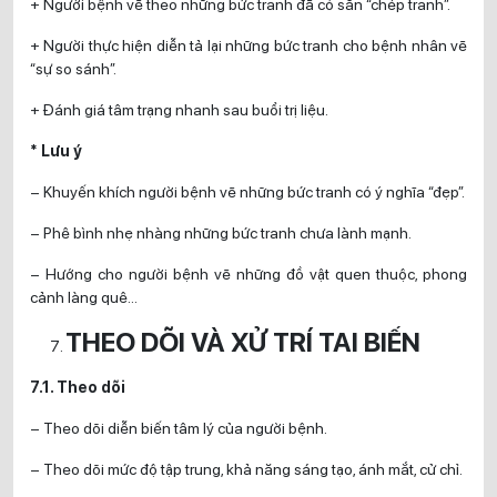
+ Người bệnh vẽ theo những bức tranh đã có sẵn “chép tranh”.
+ Người thực hiện diễn tả lại những bức tranh cho bệnh nhân vẽ
“sự so sánh”.
+ Đánh giá tâm trạng nhanh sau buổi trị liệu.
* Lưu ý
– Khuyến khích người bệnh vẽ những bức tranh có ý nghĩa “đẹp”.
– Phê bình nhẹ nhàng những bức tranh chưa lành mạnh.
– Hướng cho người bệnh vẽ những đồ vật quen thuộc, phong
cảnh làng quê…
THEO DÕI VÀ XỬ TRÍ TAI BIẾN
7.1. Theo dõi
– Theo dõi diễn biến tâm lý của người bệnh.
– Theo dõi mức độ tập trung, khả năng sáng tạo, ánh mắt, cử chỉ.