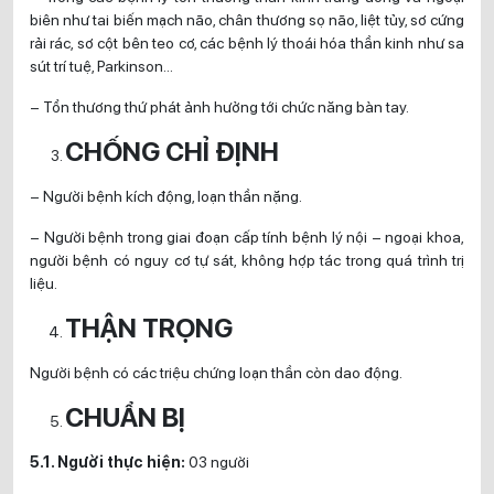
biên như tai biến mạch não, chân thương sọ não, liệt tủy, sơ cứng
rải rác, sơ cột bên teo cơ, các bệnh lý thoái hóa thần kinh như sa
sút trí tuệ, Parkinson…
– Tổn thương thứ phát ảnh hưởng tới chức năng bàn tay.
CHỐNG CHỈ ĐỊNH
– Người bệnh kích động, loạn thần nặng.
– Người bệnh trong giai đoạn cấp tính bệnh lý nội – ngoại khoa,
người bệnh có nguy cơ tự sát, không hợp tác trong quá trình trị
liệu.
THẬN TRỌNG
Người bệnh có các triệu chứng loạn thần còn dao động.
CHUẨN BỊ
5.1. Người thực hiện:
03 người