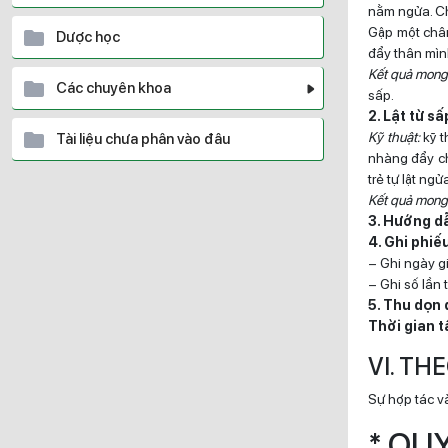
nằm ngửa. Ch
Gập một chân
Dược học
đẩy thân mình
Kết quả mong
Các chuyên khoa
sấp.
2. Lật từ s
Kỹ thuật:
kỹ t
Tài liệu chưa phân vào đâu
nhàng đẩy ch
trẻ tự lật ngử
Kết quả mong
3. Hướng d
4. Ghi phiếu
– Ghi ngày gi
– Ghi số lần 
5. Thu dọn 
Thời gian t
VI. TH
Sự hợp tác và
* QU