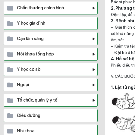
Bác sĩ phục hồ
Chấn thương chỉnh hình
2. Phương t
Đệm tập, đồ c
3. Bệnh nhi
Y học gia đình
– Giải thích 
có khả năng h
Cận lâm sàng
ốm, sốt.
– Kiểm tra tên
– Đặt trẻ ở t
Nội khoa tổng hợp
4. Hồ sơ b
Phiếu điều tr
Y học cơ sở
V. CÁC BƯỚ
Ngoại
1. Lật từ n
Tổ chức, quản lý y tế
Điều dưỡng
Nhi khoa