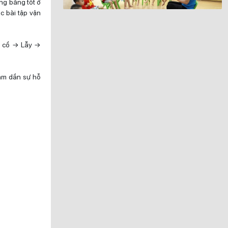
ăng bằng tốt ở
c bài tập vận
ầu cổ → Lẫy →
iảm dần sự hỗ