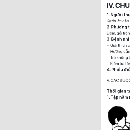
IV. CH
1. Người th
Kỹ thuật viên 
2. Phương t
Đệm, gối tròn
3. Bệnh nhi
– Giải thích 
– Hướng dẫn t
– Trẻ không t
– Kiểm tra tên
4. Phiếu điề
V. CÁC BƯỚ
Thời gian t
1. Tập nằm 