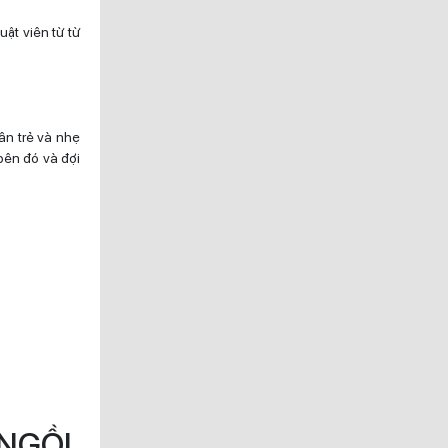
ật viên từ từ
ân trẻ và nhẹ
bên đó và đợi
 NGỒI