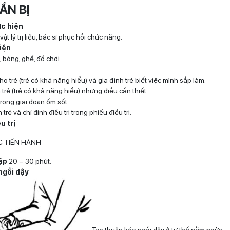
UẨN BỊ
ực hiện
vật lý trị liệu, bác sĩ phục hồi chức năng.
iện
, bóng, ghế, đồ chơi.
cho trẻ (trẻ có khả năng hiểu) và gia đình trẻ biết việc mình sắp làm.
rẻ (trẻ có khả năng hiểu) những điều cần thiết.
rong giai đoạn ốm sốt.
 trẻ và chỉ định điều trị trong phiếu điều trị.
u trị
C TIẾN HÀNH
ập
20 – 30 phút.
ngồi dậy
Tạo thuận kéo ngồi dậy ở tư thế nằm ngửa.