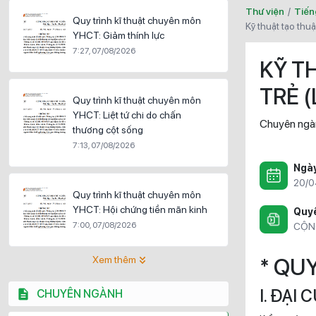
Thư viện
/
Tiến
Quy trình kĩ thuật chuyên môn
kỹ thuật tạo thu
YHCT: Giảm thính lực
7:27, 07/08/2026
KỸ T
TRẺ (
Quy trình kĩ thuật chuyên môn
YHCT: Liệt tứ chi do chấn
Chuyên ngà
thương cột sống
7:13, 07/08/2026
Ngà
20/0
Quy trình kĩ thuật chuyên môn
YHCT: Hội chứng tiền mãn kinh
Quyề
7:00, 07/08/2026
CỘN
Xem thêm
* QU
I. ĐẠI
CHUYÊN NGÀNH