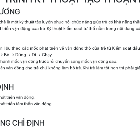
 CƯƠNG
thế là một kỹ thuật tập luyện phục hồi chức năng giúp trẻ có khả năng th
 triển vận động của trẻ. Kỹ thuật kiểm soát tư thế nằm trong nội dung cá
rị liệu theo các mốc phát triển về vận động thô của trẻ từ Kiểm soát đ
→ Bò → Đứng → Đi → Chạy.
thành mốc vận động trước rồi chuyển sang mốc vận động sau.
uận vận động cho trẻ chứ không làm hộ trẻ. Khi trẻ làm tốt hơn thì phải g
 ĐỊNH
hát triển vận động.
hát triển tâm thần vận động.
.
HỐNG CHỈ ĐỊNH