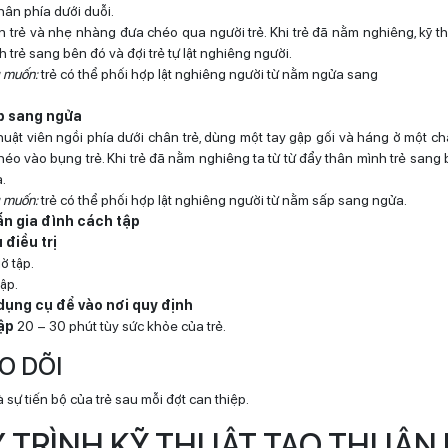
ân phía dưới duỗi.
 trẻ và nhẹ nhàng đưa chéo qua người trẻ. Khi trẻ đã nằm nghiêng, kỹ thu
 trẻ sang bên đó và đợi trẻ tự lật nghiêng người.
 muốn:
trẻ có thể phối hợp lật nghiêng người từ nằm ngửa sang
ấp sang ngửa
huật viên ngồi phía dưới chân trẻ, dùng một tay gập gối và háng ở một ch
éo vào bụng trẻ. Khi trẻ đã nằm nghiêng ta từ từ đẩy thân mình trẻ sang 
a.
 muốn:
trẻ có thể phối hợp lật nghiêng người từ nằm sấp sang ngửa.
ẫn gia đình cách tập
 điều trị
ờ tập.
tập.
dụng cụ để vào nơi quy định
ập
20 – 30 phút tùy sức khỏe của trẻ.
EO DÕI
 sự tiến bộ của trẻ sau mỗi đợt can thiệp.
Y TRÌNH KỸ THUẬT TẠO THUẬN