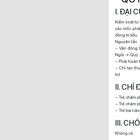
I. ĐẠI
Kiểm soát tư 
các mốc phát
động trị liệu.
Nguyên tắc
– Vận động t
Ngồi → Quỳ 
– Phải hoàn 
– Chỉ tạo th
trợ.
II. CHỈ
– Trẻ chậm p
– Trẻ chậm p
– Trẻ bại não
III. C
Không có.