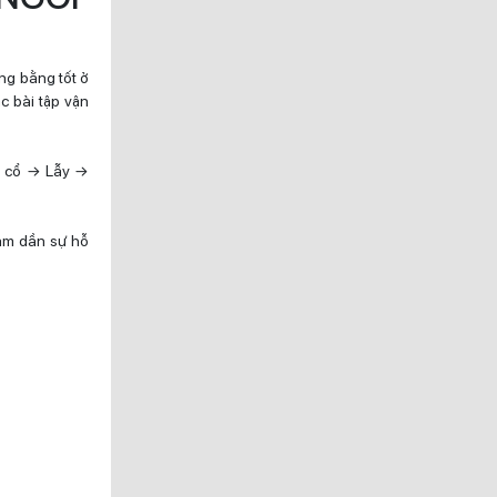
ăng bằng tốt ở
c bài tập vận
ầu cổ → Lẫy →
iảm dần sự hỗ