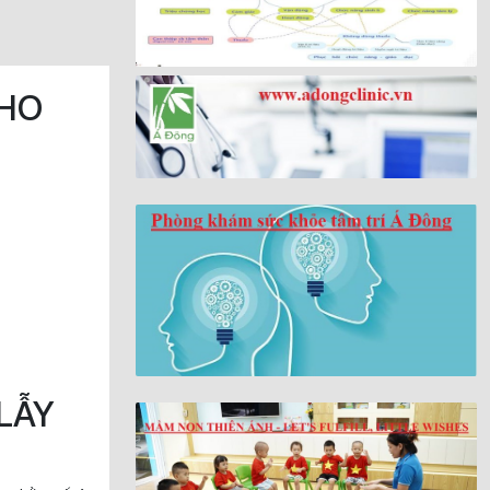
CHO
LẪY