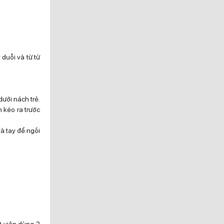
 duỗi và từ từ
dưới nách trẻ.
h kéo ra trước
à tay để ngồi