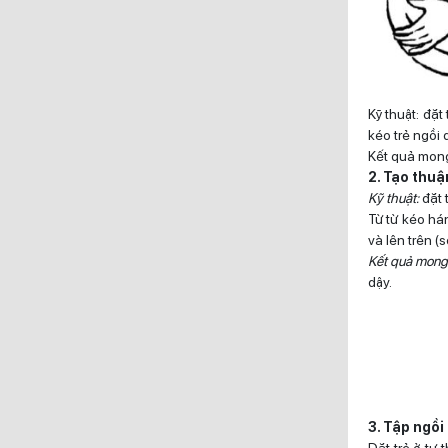
Kỹ thuật: đặt
kéo trẻ ngồi 
Kết quả mong
2. Tạo thuậ
Kỹ thuật:
đặt 
Từ từ kéo hán
và lên trên (so
Kết quả mong
dậy.
3. Tập ngồi