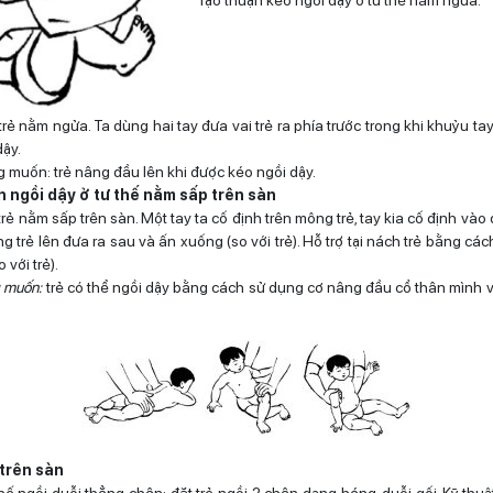
 trẻ nằm ngửa. Ta dùng hai tay đưa vai trẻ ra phía trước trong khi khuỷu tay
dậy.
 muốn: trẻ nâng đầu lên khi được kéo ngồi dậy.
n ngồi dậy ở tư thế nằm sấp trên sàn
trẻ nằm sấp trên sàn. Một tay ta cố định trên mông trẻ, tay kia cố định vào 
g trẻ lên đưa ra sau và ấn xuống (so với trẻ). Hỗ trợ tại nách trẻ bằng các
 với trẻ).
 muốn:
trẻ có thể ngồi dậy bằng cách sử dụng cơ nâng đầu cổ thân mình v
 trên sàn