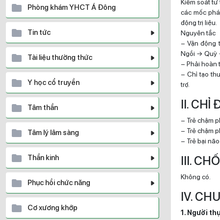
Kiểm soát tư 
Phòng khám YHCT Á Đông
các mốc phát
động trị liệu.
Tin tức
Nguyên tắc
– Vận động t
Ngồi → Quỳ 
Tài liệu thường thức
– Phải hoàn 
– Chỉ tạo th
Y học cổ truyền
trợ.
II. CHỈ
Tâm thần
– Trẻ chậm p
– Trẻ chậm p
Tâm lý lâm sàng
– Trẻ bại não
Thần kinh
III. C
Không có.
Phục hồi chức năng
IV. CH
Cơ xương khớp
1. Người th