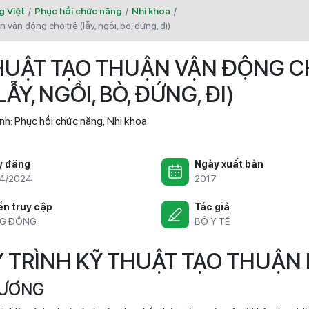
g Việt
/
Phục hồi chức năng
/
Nhi khoa
/
ận vận động cho trẻ (lẫy, ngồi, bò, đứng, đi)
HUẬT TẠO THUẬN VẬN ĐỘNG 
LẪY, NGỒI, BÒ, ĐỨNG, ĐI)
nh:
Phục hồi chức năng
Nhi khoa
,
y đăng
Ngày xuất bản
4/2024
2017
n truy cập
Tác giả
G ĐỒNG
BỘ Y TẾ
Y TRÌNH KỸ THUẬT TẠO THUẬN 
 CƯƠNG