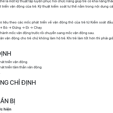
thế là một kỹ thuật tập luyện phục hồi chức năng giúp trẻ có khả năng th
 triển vận động của trẻ. Kỹ thuật kiểm soát tư thế nằm trong nội dung cá
rị liệu theo các mốc phát triển về vận động thô của trẻ từ Kiểm soát đ
→ Bò → Đứng → Đi → Chạy.
thành mốc vận động trước rồi chuyển sang mốc vận động sau.
uận vận động cho trẻ chứ không làm hộ trẻ. Khi trẻ làm tốt hơn thì phải g
 ĐỊNH
hát triển vận động.
hát triển tâm thần vận động.
.
HỐNG CHỈ ĐỊNH
UẨN BỊ
ực hiện