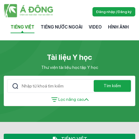
Đăng nhập / Đăng ký
TIẾNG VIỆT
TIẾNG NƯỚC NGOÀI
VIDEO
HÌNH ẢNH
Tài liệu Y học
Thư viện tài liệu học tập Y học
Tìm kiếm
Lọc nâng cao