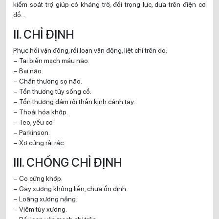
kiểm soát trợ giúp có kháng trở, đối trọng lực, dựa trên điện cơ
đồ…
II. CHỈ ĐỊNH
Phục hồi vận động, rối loạn vận động, liệt chi trên do:
– Tai biến mạch máu não.
– Bại não.
– Chấn thương sọ não.
– Tổn thương tủy sống cổ.
– Tổn thương đám rối thần kinh cánh tay.
– Thoái hóa khớp.
– Teo, yếu cơ.
– Parkinson.
– Xơ cứng rải rác.
III. CHỐNG CHỈ ĐỊNH
– Co cứng khớp.
– Gãy xương không liền, chưa ổn định.
– Loãng xương nặng.
– Viêm tủy xương.