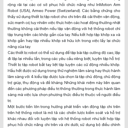
rộng rãi tại các cơ sở phục hồi chức năng như InMotion Arm
Robot (USA), Armeo Power (Switzerland). Các bằng chứng cho
thấy sử dụng thiết bị tập robot cho chi trên đã cải thiện vận động,
sức mạnh cơ, tuy nhiên việc thực hiện các hoạt động thường nhật
thường không cải thiện nếu tập vận động với hệ thống robot chỉ
tập trung trên các khớp gần của tay. Nếu kết hợp tập khớp xa và
khớp gần hay tập nhiều khớp sẽ hữu ích trong việc lấy lại chức
năng của tay.
Các thiết bị robot có thể sử dụng để tập bài tập cường độ cao, lặp
đi lặp lại nhiều lần, trong các yêu cầu riêng biệt, luyện tập hỗ trợ.
Thiết bị tập robot bắt tay liệt tập luyện các cử động nhiều khớp.
Hầu hết được sử dụng trong thử nghiệm lâm sàng hay thực hành
lâm sàng với 4 kiểu tập được lựa chọn là tập chủ động, chủ động
trợ giúp, thụ động và đề kháng. Những khái niệm này liên quan
đến các phương pháp điều trị thông thường trong thực hành lâm
sàng mà việc lựa chọn phương thức điều trị thuộc về người điều
trị.
Một bước tiến lớn trong hướng phát triển vận động tập chi trên
trên hệ thống robot là mô tả các chiến lược kiểm soát và hỗ trợ
khác nhau đối với luyện tập với hệ thống robot như kết hợp tập
phục hồi chức năng chi trên và chi dưới, sử dụng bộ điều chỉnh