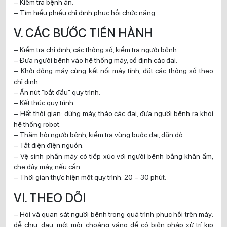
– Kiểm tra bệnh án.
– Tìm hiểu phiếu chỉ định phục hồi chức năng.
V. CÁC BƯỚC TIẾN HÀNH
– Kiểm tra chỉ định, các thông số, kiểm tra người bệnh.
– Đưa người bệnh vào hệ thống máy, cố định các đai.
– Khởi động máy cùng kết nối máy tính, đặt các thông số theo
chỉ định.
– Ấn nút “bắt đầu” quy trình.
– Kết thúc quy trình.
– Hết thời gian: dừng máy, tháo các đai, đưa người bệnh ra khỏi
hệ thống robot.
– Thăm hỏi người bệnh, kiểm tra vùng buộc đai, dặn dò.
– Tắt điện điện nguồn.
– Vệ sinh phần máy có tiếp xúc với người bệnh bằng khăn ẩm,
che đậy máy, nếu cần.
– Thời gian thực hiện một quy trình: 20 – 30 phút.
VI. THEO DÕI
– Hỏi và quan sát người bệnh trong quá trình phục hồi trên máy:
dễ chịu, đau, mệt mỏi, choáng váng để có biện pháp xử trí kịp