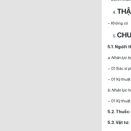
THẬ
– Không có
CHU
5.1. Người 
a. Nhân lực tr
– 01 Bác sĩ 
– 01 Kỹ thuậ
b. Nhân lực hỗ
– 01 Kỹ thuậ
5.2. Thuốc
5.3. Vật tư: