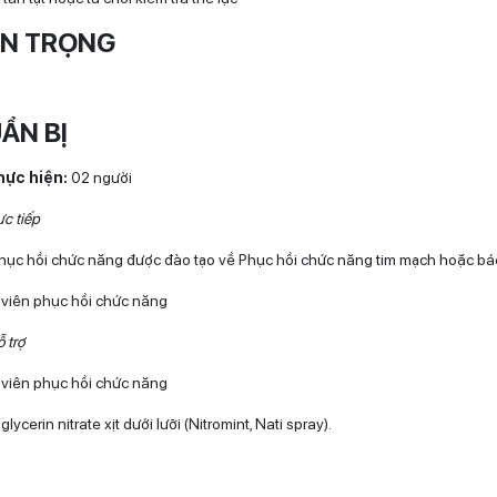
N TRỌNG
ẨN BỊ
thực hiện:
02 người
ực tiếp
phục hồi chức năng được đào tạo về Phục hồi chức năng tim mạch hoặc bác
t viên phục hồi chức năng
 trợ
t viên phục hồi chức năng
:
glycerin nitrate xịt dưới lưỡi (Nitromint, Nati spray).