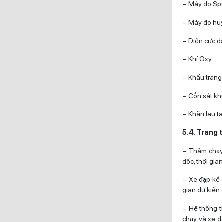
– Máy đo S
– Máy đo huy
– Điện cực d
– Khí Oxy.
– Khẩu trang 
– Cồn sát kh
– Khăn lau t
5.4. Trang t
– Thảm chạy 
dốc, thời gia
– Xe đạp kế 
gian dự kiến 
– Hệ thống t
chạy và xe đ