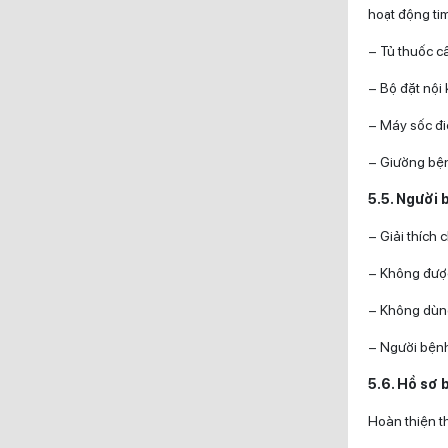
hoạt động ti
– Tủ thuốc c
– Bộ đặt nội
– Máy sốc đ
– Giường bện
5.5. Người 
– Giải thích 
– Không được
– Không dùng 
– Người bệnh
5.6. Hồ sơ 
Hoàn thiện t