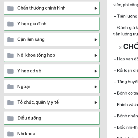
viên, phi cô
Chấn thương chỉnh hình
– Tiên lượng 
Y học gia đình
– Đánh giá k
tiên lượng tr
Cận lâm sàng
CHỐ
Nội khoa tổng hợp
– Hẹp van đ
– Rối loạn điệ
Y học cơ sở
– Tăng huyết
Ngoại
– Bệnh cơ ti
Tổ chức, quản lý y tế
– Phình vách 
– Bệnh nhân
Điều dưỡng
– Blốc nhĩ-thất
Nhi khoa