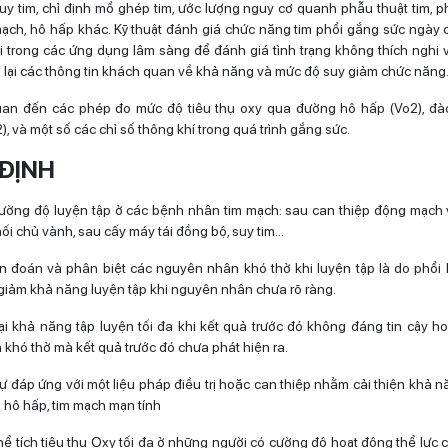
y tim, chỉ định mổ ghép tim, ước lượng nguy cơ quanh phẫu thuật tim, p
mạch, hô hấp khác. Kỹ thuật đánh giá chức năng tim phổi gắng sức ngày
i trong các ứng dụng lâm sàng để đánh giá tình trạng không thích nghi 
g lại các thông tin khách quan về khả năng và mức độ suy giảm chức năng
uan đến các phép đo mức độ tiêu thụ oxy qua đường hô hấp (Vo2), đào
), và một số các chỉ số thông khí trong quá trình gắng sức.
 ĐỊNH
ường độ luyện tập ở các bệnh nhân tim mạch: sau can thiệp động mạch
ối chủ vành, sau cấy máy tái đồng bộ, suy tim…
n đoán và phân biệt các nguyên nhân khó thở khi luyện tập là do phổi
giảm khả năng luyện tập khi nguyên nhân chưa rõ ràng.
ại khả năng tập luyện tối đa khi kết quả trước đó không đáng tin cậy ho
khó thở mà kết quả trước đó chưa phát hiện ra.
ự đáp ứng với một liệu pháp điều trị hoặc can thiệp nhằm cải thiện khả 
 hô hấp, tim mạch mạn tính
hể tích tiêu thụ Oxy tối đa ở những người có cường độ hoạt động thể lực 