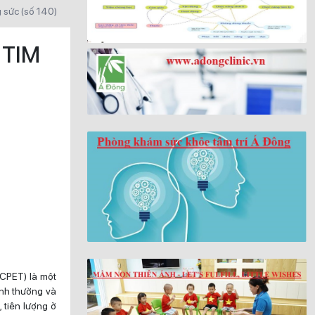
g sức (số 140)
 TIM
 CPET) là một
ình thường và
 tiên lượng ở