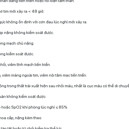
hân đang tiến triển hoặc rối loạn tâm thần.
 tim mới xảy ra < 48 giờ.
gực không ổn định với cơn đau lúc nghỉ mới xảy ra.
hịp nặng không kiểm soát được.
ộng mạch chủ nặng
ông kiểm soát được.
ổi, viêm tĩnh mạch tiến triển.
, viêm màng ngoài tim, viêm nội tâm mạc tiến triển.
g trong thất trái xuất hiện sau nhồi máu, nhất là cục máu có thể di chuy
uản không kiểm soát được
p hoặc SpO2 khí phòng lúc nghỉ ≤ 85%
hoa cấp, nặng kèm theo
àn tật hoặc từ chối kiểm tra thể lực