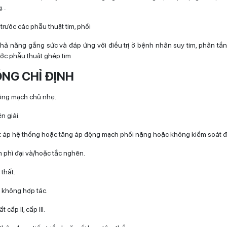
ng…
trước các phẫu thuật tim, phổi
hả năng gắng sức và đáp ứng với điều trị ở bệnh nhân suy tim, phân tầ
ước phẫu thuật ghép tim
NG CHỈ ĐỊNH
ộng mạch chủ nhẹ.
n giải.
 áp hệ thống hoặc tăng áp động mạch phổi nặng hoặc không kiểm soát đ
m phì đại và/hoặc tắc nghẽn.
thất.
 không hợp tác.
 cấp II, cấp III.