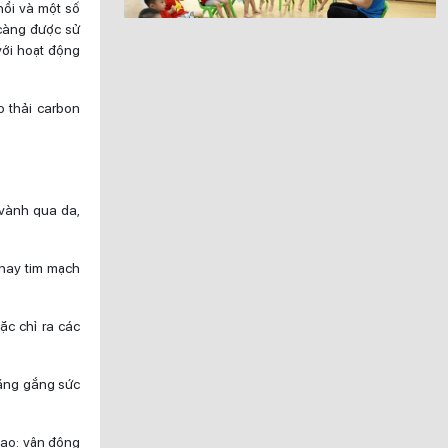
hổi và một số
 càng được sử
với hoạt động
.
 thải carbon
 vành qua da,
 hay tim mạch
ặc chỉ ra các
năng gắng sức
cao: vận động