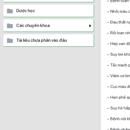
– Bệnh toàn t
Dược học
– Nhồi máu cơ
– Đau thắt n
Các chuyên khoa
– Rối loạn n
Tài liệu chưa phân vào đâu
– Hẹp van đ
– Suy tim kh
– Tắc mạch ph
– Viêm cơ tim
– Cục máu đôn
– Hen phế q
– Suy hô hấ
– Bệnh nội k
– Bệnh nhân t