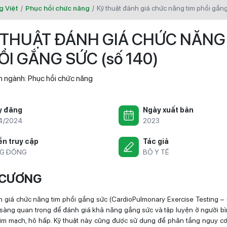
g Việt
/
Phục hồi chức năng
/
kỹ thuật đánh giá chức năng tim phổi gắn
 THUẬT ĐÁNH GIÁ CHỨC NĂNG
ỔI GẮNG SỨC (số 140)
 ngành:
Phục hồi chức năng
y đăng
Ngày xuất bản
4/2024
2023
n truy cập
Tác giả
G ĐỒNG
BỘ Y TẾ
 CƯƠNG
h giá chức năng tim phổi gắng sức (CardioPulmonary Exercise Testing –
sàng quan trọng để đánh giá khả năng gắng sức và tập luyện ở người b
im mạch, hô hấp. Kỹ thuật này cũng được sử dụng để phân tầng nguy cơ,