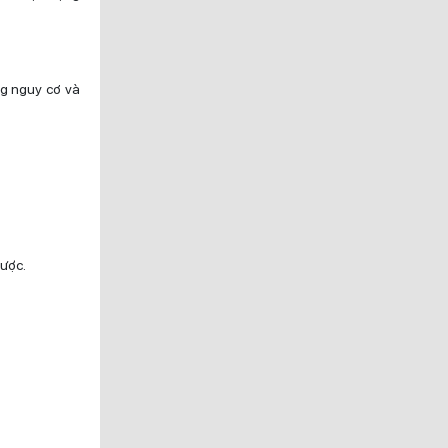
ng nguy cơ và
ược.