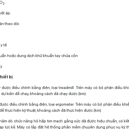
pO
.
2
ết áp.
án theo dõi.
y tế
uẩn hoặc dung dịch khử khuẩn tay chứa cồn
ay
hiết bị
được điều chỉnh bằng điện, loại treadmill. Trên máy có bộ phận điều khi
n dự kiến để chạy, khoảng cách đã chạy được (km).
được điều chỉnh bằng điện, loại ergometer. Trên máy có bộ phận điều khiển
để thực hiện kỹ thuật, khoảng cách đã thực hiện được (km).
hăm dò chức năng hô hấp tim mạch gắng sức đã được hiệu chuẩn, có kết
ạp lực kế. Máy có lắp đặt hệ thống phần mềm chuyên dụng phục vụ kỹ t