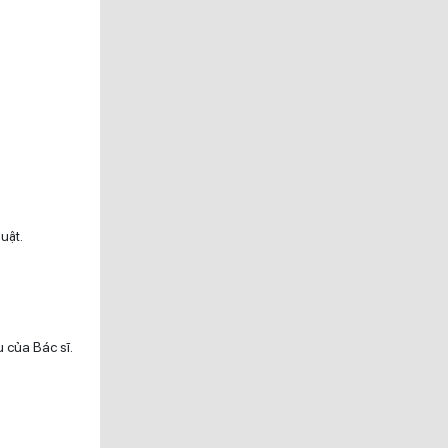
uật.
 của Bác sĩ.