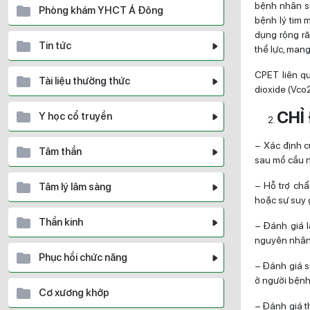
bệnh nhân su
Phòng khám YHCT Á Đông
bệnh lý tim 
dụng rộng rã
Tin tức
thể lực, man
CPET liên q
Tài liệu thường thức
dioxide (Vco2
CHỈ
Y học cổ truyền
– Xác định c
Tâm thần
sau mổ cầu n
– Hỗ trợ chẩ
Tâm lý lâm sàng
hoặc sự suy 
Thần kinh
– Đánh giá l
nguyên nhân 
Phục hồi chức năng
– Đánh giá s
ở người bệnh
Cơ xương khớp
– Đánh giá t