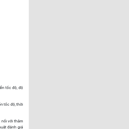
ển tốc độ, độ
 tốc độ, thời
 nối với thảm
huật đánh giá