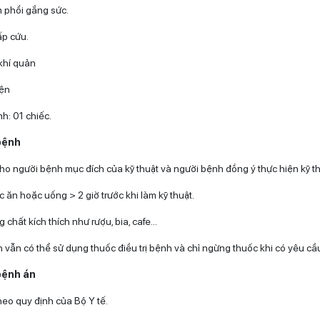
m phổi gắng sức.
ấp cứu.
 khí quản
iện
h: 01 chiếc.
bệnh
cho người bệnh mục đích của kỹ thuật và người bệnh đồng ý thực hiện kỹ th
 ăn hoặc uống > 2 giờ trước khi làm kỹ thuật.
chất kích thích như rượu, bia, cafe…
 vẫn có thể sử dụng thuốc điều trị bệnh và chỉ ngừng thuốc khi có yêu cầu
bệnh án
heo quy định của Bộ Y tế.