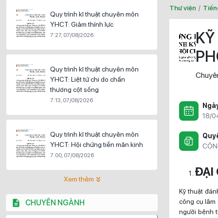
Thư viện
/
Tiến
Quy trình kĩ thuật chuyên môn
YHCT: Giảm thính lực
KỸ
7:27, 07/08/2026
PH
Quy trình kĩ thuật chuyên môn
Chuyên
YHCT: Liệt tứ chi do chấn
thương cột sống
7:13, 07/08/2026
Ngà
18/0
Quy trình kĩ thuật chuyên môn
Quyề
YHCT: Hội chứng tiền mãn kinh
CỘN
7:00, 07/08/2026
ĐẠI
Xem thêm
Kỹ thuật đán
công cụ lâm 
CHUYÊN NGÀNH
người bệnh t