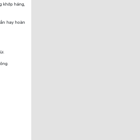
ng khớp háng,
hần hay hoàn
ùi.
hông.