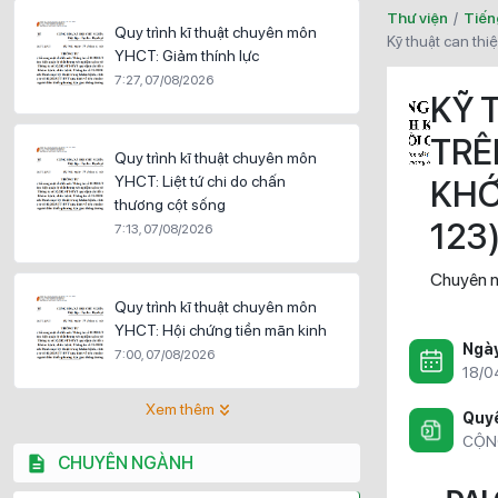
Thư viện
/
Tiến
Quy trình kĩ thuật chuyên môn
kỹ thuật can th
YHCT: Giảm thính lực
7:27, 07/08/2026
KỸ 
TRÊ
Quy trình kĩ thuật chuyên môn
YHCT: Liệt tứ chi do chấn
KHỚ
thương cột sống
123
7:13, 07/08/2026
Chuyên n
Quy trình kĩ thuật chuyên môn
YHCT: Hội chứng tiền mãn kinh
Ngà
7:00, 07/08/2026
18/0
Xem thêm
Quyề
CỘN
CHUYÊN NGÀNH