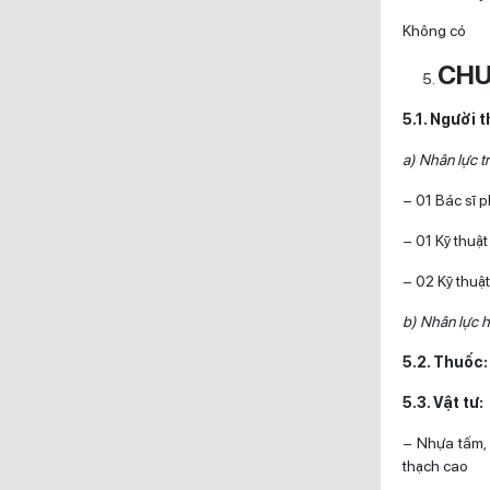
Không có
CHU
5.1. Người 
a) Nhân lực tr
– 01 Bác sĩ 
– 01 Kỹ thuậ
– 02 Kỹ thuật
b) Nhân lực h
5.2. Thuốc
5.3. Vật tư:
– Nhựa tấm, d
thạch cao