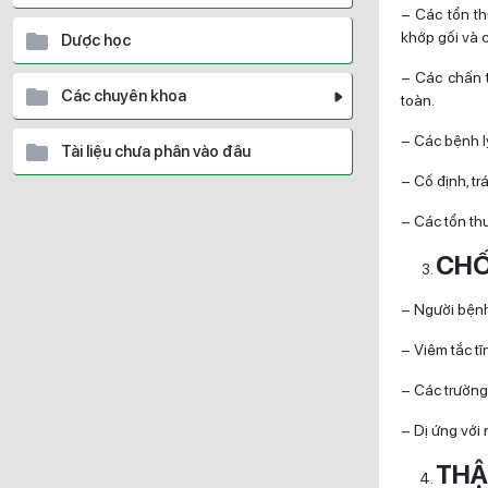
– Các tổn th
khớp gối và 
Dược học
– Các chấn 
Các chuyên khoa
toàn.
– Các bệnh l
Tài liệu chưa phân vào đâu
– Cố định, tr
– Các tổn th
CHỐ
– Người bệnh
– Viêm tắc tĩ
– Các trường
– Dị ứng với 
THẬ