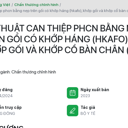
g Việt
/
Chấn thương chỉnh hình
/
iệp phcn bằng nẹp trên gối có khớp háng (hkafo), khớp gối và khớp cổ bàn 
THUẬT CAN THIỆP PHCN BẰNG
N GỐI CÓ KHỚP HÁNG (HKAFO)
P GỐI VÀ KHỚP CỔ BÀN CHÂN 
)
gành:
Chấn thương chỉnh hình
y đăng
Ngày xuất bản
4/2024
2023
n truy cập
Tác giả
G ĐỒNG
BỘ Y TẾ