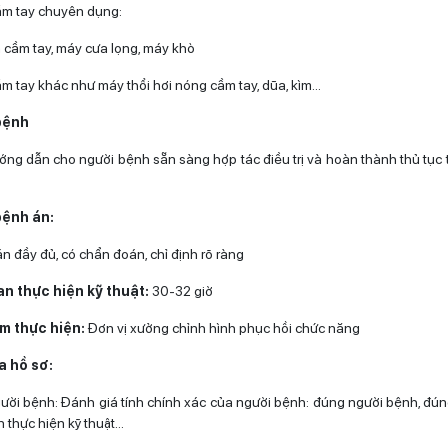
ầm tay chuyên dụng:
cầm tay, máy cưa lọng, máy khò
m tay khác như máy thổi hơi nóng cầm tay, dũa, kìm…
bệnh
ướng dẫn cho người bệnh sẵn sàng hợp tác điều trị và hoàn thành thủ tục 
bệnh án:
n đầy đủ, có chẩn đoán, chỉ định rõ ràng
ian thực hiện kỹ thuật:
30-32 giờ
ểm thực hiện:
Đơn vị xưởng chỉnh hình phục hồi chức năng
a hồ sơ:
gười bệnh: Đánh giá tính chính xác của người bệnh: đúng người bệnh, đú
ần thực hiện kỹ thuật…