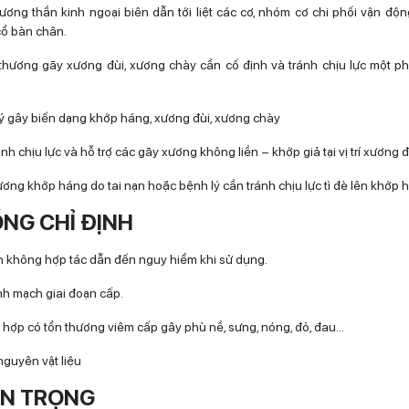
ương thần kinh ngoại biên dẫn tới liệt các cơ, nhóm cơ chi phối vận độ
cổ bàn chân.
thương gãy xương đùi, xương chày cần cố định và tránh chịu lực một p
ý gây biến dạng khớp háng, xương đùi, xương chày
ánh chịu lực và hỗ trợ các gãy xương không liền – khớp giả tại vị trí xương đ
ương khớp háng do tai nạn hoặc bệnh lý cần tránh chịu lực tì đè lên khớp 
NG CHỈ ĐỊNH
 không hợp tác dẫn đến nguy hiểm khi sử dụng.
nh mạch giai đoạn cấp.
 hợp có tổn thương viêm cấp gây phù nề, sưng, nóng, đỏ, đau…
nguyên vật liệu
N TRỌNG