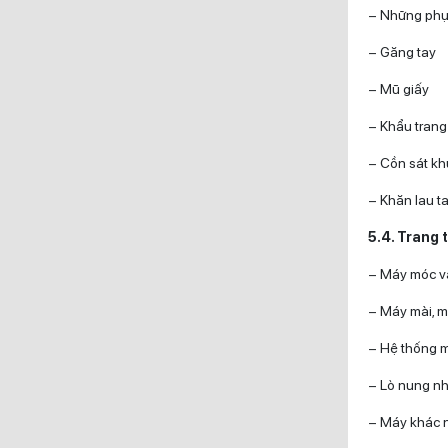
– Những phụ 
– Găng tay
– Mũ giấy
– Khẩu trang 
– Cồn sát kh
– Khăn lau t
5.4. Trang t
– Máy móc v
– Máy mài, 
– Hệ thống m
– Lò nung n
– Máy khác 