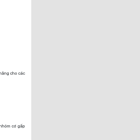
 năng cho các
c nhóm cơ gấp