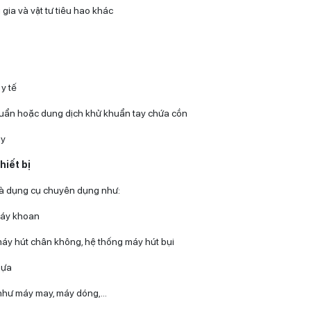
gia và vật tư tiêu hao khác
y tế
uẩn hoặc dung dịch khử khuẩn tay chứa cồn
ay
hiết bị
à dụng cụ chuyên dụng như:
máy khoan
áy hút chân không, hệ thống máy hút bụi
hựa
như máy may, máy dóng,…