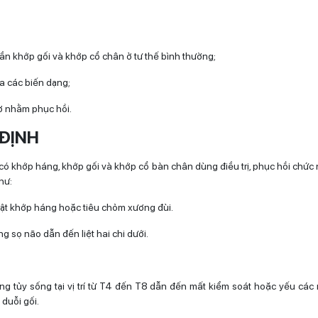
ần khớp gối và khớp cổ chân ở tư thế bình thường;
 các biến dạng;
ơ nhằm phục hồi.
 ĐỊNH
 có khớp háng, khớp gối và khớp cổ bàn chân dùng điều trị, phục hồi chức
hư:
trật khớp háng hoặc tiêu chỏm xương đùi.
 sọ não dẫn đến liệt hai chi dưới.
g tủy sống tại vị trí từ T4 đến T8 dẫn đến mất kiểm soát hoặc yếu cá
duỗi gối.