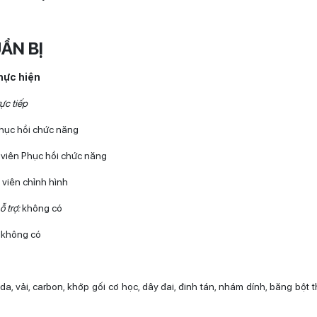
ẨN BỊ
thực hiện
ực tiếp
phục hồi chức năng
t viên Phục hồi chức năng
 viên chỉnh hình
ỗ trợ:
không có
:
không có
a, vải, carbon, khớp gối cơ học, dây đai, đinh tán, nhám dính, băng bột 