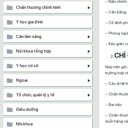
– Nắn chỉnh;
Chấn thương chỉnh hình
– Cân bằng;
Y học gia đình
– Cố định ph
– Phòng ngừa
Cận lâm sàng
– Kéo giãn c
Nội khoa tổng hợp
CHỈ
Y học cơ sở
Nẹp trên gối
trường hợp n
Ngoại
– Các dị tật 
– Chấn thương
Tổ chức, quản lý y tế
– Bại não
Điều dưỡng
– Chấn thươn
duỗi háng và 
Nhi khoa