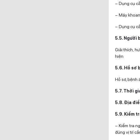
– Dụng cụ c
– Máy khoan 
– Dụng cụ cầ
5.5. Người 
Giải thích, h
hiện
5.6. Hồ sơ 
Hồ sơ, bệnh á
5.7. Thời g
5.8. Địa đi
5.9. Kiểm tr
– Kiểm tra n
đúng vị trí c