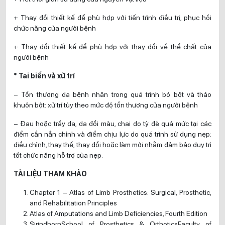
+ Thay đổi thiết kế để phù hợp với tiến trình điều trị, phục hồi
chức năng của người bệnh
+ Thay đổi thiết kế để phù hợp với thay đổi về thể chất của
người bệnh
* Tai biến và xử trí
– Tổn thương da bệnh nhân trong quá trình bó bột và tháo
khuôn bột: xử trí tùy theo mức độ tổn thương của người bệnh
– Đau hoặc trầy da, da đổi màu, chai do tỳ đè quá mức tại các
điểm cần nắn chỉnh và điểm chịu lực do quá trình sử dụng nẹp:
điều chỉnh, thay thế, thay đổi hoặc làm mới nhằm đảm bảo duy trì
tốt chức năng hỗ trợ của nẹp.
TÀI LIỆU THAM KHẢO
Chapter 1 – Atlas of Limb Prosthetics: Surgical, Prosthetic,
and Rehabilitation Principles
Atlas of Amputations and Limb Deficiencies, Fourth Edition
SirindhornSchool of Prosthetics & OrthoticsFaculty of