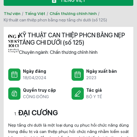
TIẾNG VIỆT
Thư viện
/
Tiếng Việt
/
Chấn thương chỉnh hình
/
kỹ thuật can thiệp phcn bằng nẹp tầng chi dưới (số 125)
KỸ THUẬT CAN THIỆP PHCN BẰNG NẸP
TẦNG CHI DƯỚI (số 125)
Chuyên ngành:
Chấn thương chỉnh hình
Ngày đăng
Ngày xuất bản
18/04/2024
2023
Quyền truy cập
Tác giả
CỘNG ĐỒNG
BỘ Y TẾ
ĐẠI CƯƠNG
Nẹp tầng chi dưới là một loại dụng cụ phục hồi chức năng dùng
trong điều trị và can thiệp phục hồi chức năng nhằm kiểm soát