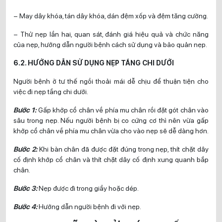
– May dây khóa, tán dây khóa, dán đệm xốp và đệm tăng cường.
– Thử nẹp lần hai, quan sát, đánh giá hiệu quả và chức năng
của nẹp, hướng dẫn người bệnh cách sử dụng và bảo quản nẹp.
6.2. HƯỚNG DẪN SỬ DỤNG NẸP TẦNG CHI DƯỚI
Người bệnh ở tư thế ngồi thoải mái dễ chịu để thuận tiện cho
việc đi nẹp tầng chi dưới.
Bước 1:
Gấp khớp cổ chân về phía mu chân rồi đặt gót chân vào
sâu trong nẹp. Nếu người bệnh bị co cứng cơ thì nên vừa gấp
khớp cổ chân về phía mu chân vừa cho vào nẹp sẽ dễ dàng hơn.
Bước 2:
Khi bàn chân đã được đặt đúng trong nẹp, thít chặt dây
cố định khớp cổ chân và thít chặt dây cố định xung quanh bắp
chân.
Bước 3:
Nẹp được đi trong giầy hoặc dép.
Bước 4:
Hướng dẫn người bệnh đi với nẹp.