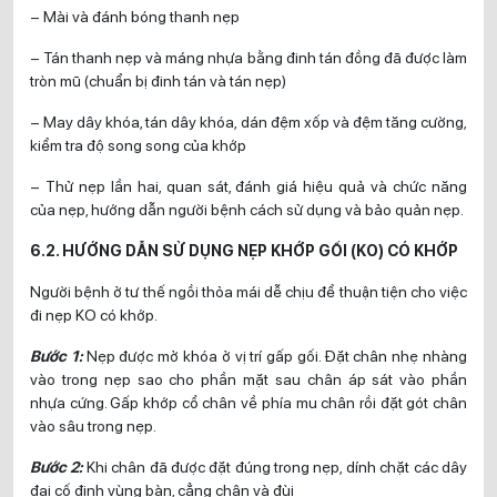
– Mài và đánh bóng thanh nẹp
– Tán thanh nẹp và máng nhựa bằng đinh tán đồng đã được làm
tròn mũ (chuẩn bị đinh tán và tán nẹp)
– May dây khóa, tán dây khóa, dán đệm xốp và đệm tăng cường,
kiểm tra độ song song của khớp
– Thử nẹp lần hai, quan sát, đánh giá hiệu quả và chức năng
của nẹp, hướng dẫn người bệnh cách sử dụng và bảo quản nẹp.
6.2. HƯỚNG DẪN SỬ DỤNG NẸP KHỚP GỐI (KO) CÓ KHỚP
Người bệnh ở tư thế ngồi thỏa mái dễ chịu để thuận tiện cho việc
đi nẹp KO có khớp.
Bước 1:
Nẹp được mở khóa ở vị trí gấp gối. Đặt chân nhẹ nhàng
vào trong nẹp sao cho phần mặt sau chân áp sát vào phần
nhựa cứng. Gấp khớp cổ chân về phía mu chân rồi đặt gót chân
vào sâu trong nẹp.
Bước 2:
Khi chân đã được đặt đúng trong nẹp, dính chặt các dây
đai cố định vùng bàn, cẳng chân và đùi