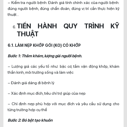
– Kiểm tra người bệnh: Đánh giá tính chính xác của người bệnh:
đúng người bệnh, đúng chẩn đoán, đúng vị trí cần thực hiện kỹ
thuật…
TIẾN HÀNH QUY TRÌNH KỸ
THUẬT
6.1. LÀM NẸP KHỚP GỐI (KO) CÓ KHỚP
Bước 1: Thăm khám, lượng giá người bệnh.
– Lượng giá các yếu tố như: bậc cơ, tầm vận động khớp, khám
thần kinh, môi trường sống và làm việc
– Đánh giá dáng đi bệnh lý
– Xác định mục đích, tiêu chí trợ giúp của nẹp
– Chỉ định nẹp phù hợp với mục đích và yêu cầu sử dụng cho
từng trường hợp cụ thể
Bước 2: Bó bột tạo khuôn