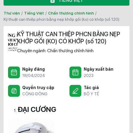
TIẾNG VIỆT
Thư viện
/
Tiếng Việt
/
Chấn thương chỉnh hình
/
kỹ thuật can thiệp phcn bằng nẹp khớp gối (ko) có khớp (số 120)
KỸ THUẬT CAN THIỆP PHCN BẰNG NẸP
KHỚP GỐI (KO) CÓ KHỚP (số 120)
Chuyên ngành:
Chấn thương chỉnh hình
Ngày đăng
Ngày xuất bản
18/04/2024
2023
Quyền truy cập
Tác giả
CỘNG ĐỒNG
BỘ Y TẾ
ĐẠI CƯƠNG