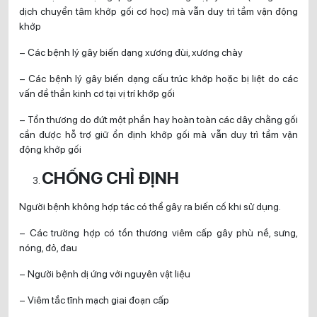
dịch chuyển tâm khớp gối cơ học) mà vẫn duy trì tầm vận động
khớp
– Các bệnh lý gây biến dạng xương đùi, xương chày
– Các bệnh lý gây biến dạng cấu trúc khớp hoặc bị liệt do các
vấn đề thần kinh cơ tại vị trí khớp gối
– Tổn thương do đứt một phần hay hoàn toàn các dây chằng gối
cần được hỗ trợ giữ ổn định khớp gối mà vẫn duy trì tầm vận
động khớp gối
CHỐNG CHỈ ĐỊNH
Người bệnh không hợp tác có thể gây ra biến cố khi sử dụng.
– Các trường hợp có tổn thương viêm cấp gây phù nề, sưng,
nóng, đỏ, đau
– Người bệnh dị ứng với nguyên vật liệu
– Viêm tắc tĩnh mạch giai đoạn cấp