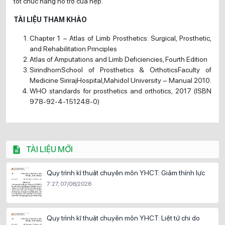
tốt chức năng hỗ trợ của nẹp.
TÀI LIỆU THAM KHẢO
Chapter 1 – Atlas of Limb Prosthetics: Surgical, Prosthetic,
and Rehabilitation Principles
Atlas of Amputations and Limb Deficiencies, Fourth Edition
SirindhornSchool of Prosthetics & OrthoticsFaculty of
Medicine SirirajHospital,Mahidol University – Manual 2010.
WHO standards for prosthetics and orthotics, 2017 (ISBN
978-92-4-151248-0)
TÀI LIỆU MỚI
Quy trình kĩ thuật chuyên môn YHCT: Giảm thính lực
7:27, 07/08/2026
Quy trình kĩ thuật chuyên môn YHCT: Liệt tứ chi do