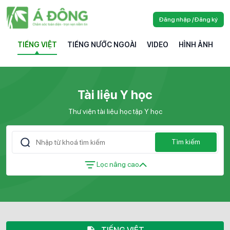
Đăng nhập / Đăng ký
TIẾNG VIỆT
TIẾNG NƯỚC NGOÀI
VIDEO
HÌNH ẢNH
Tài liệu Y học
Thư viện tài liệu học tập Y học
Tìm kiếm
Lọc nâng cao