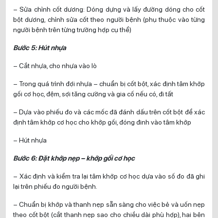
– Sửa chỉnh cốt dương: Dóng dựng và lấy đường dóng cho cốt
bột dương, chỉnh sửa cốt theo người bệnh (phụ thuộc vào từng
người bệnh trên từng trường hợp cụ thể)
Bước 5: Hút nhựa
– Cắt nhựa, cho nhựa vào lò
– Trong quá trình đợi nhựa – chuẩn bị cốt bột, xác định tâm khớp
gối cơ học, đệm, sợi tăng cường và gia cố nếu có, đi tất
– Dựa vào phiếu đo và các mốc đã đánh dấu trên cốt bột để xác
định tâm khớp cơ học cho khớp gối, đóng đinh vào tâm khớp
– Hút nhựa
Bước 6: Đặt khớp nẹp – khớp gối cơ học
– Xác định và kiểm tra lại tâm khớp cơ học dựa vào số đo đã ghi
lại trên phiếu đo người bệnh.
– Chuẩn bị khớp và thanh nẹp sẵn sàng cho việc bẻ và uốn nẹp
theo cốt bột (cắt thanh nẹp sao cho chiều dài phù hợp), hai bên