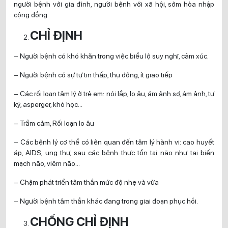
người bệnh với gia đình, người bệnh với xã hội, sớm hòa nhập
cộng đồng.
CHỈ ĐỊNH
– Người bệnh có khó khăn trong việc biểu lộ suy nghĩ, cảm xúc.
– Người bệnh có sự tự tin thấp, thụ động, ít giao tiếp
– Các rối loạn tâm lý ở trẻ em: nói lắp, lo âu, ám ảnh sợ, ám ảnh, tự
kỷ, asperger, khó học…
– Trầm cảm, Rối loạn lo âu
– Các bệnh lý cơ thể có liên quan đến tâm lý hành vi: cao huyết
áp, AIDS, ung thư, sau các bệnh thực tổn tại não như tai biến
mạch não, viêm não…
– Chậm phát triển tâm thần mức độ nhẹ và vừa
– Người bệnh tâm thần khác đang trong giai đoạn phục hồi.
CHỐNG CHỈ ĐỊNH