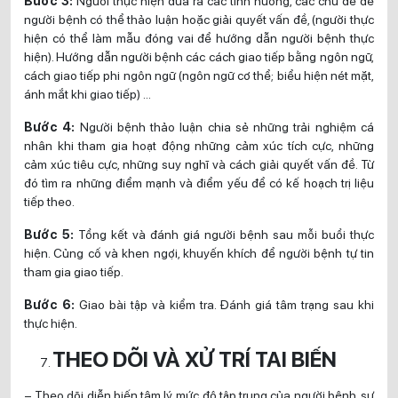
Bước 3:
Người thực hiện đưa ra các tình huống, các chủ đề để
người bệnh có thể thảo luận hoặc giải quyết vấn đề, (người thực
hiện có thể làm mẫu đóng vai để hướng dẫn người bệnh thực
hiện). Hướng dẫn người bệnh các cách giao tiếp bằng ngôn ngữ,
cách giao tiếp phi ngôn ngữ (ngôn ngữ cơ thể; biểu hiện nét mặt,
ánh mắt khi giao tiếp) …
Bước 4:
Người bệnh thảo luận chia sẻ những trải nghiệm cá
nhân khi tham gia hoạt động những cảm xúc tích cực, những
cảm xúc tiêu cực, những suy nghĩ và cách giải quyết vấn đề. Từ
đó tìm ra những điểm mạnh và điểm yếu để có kế hoạch trị liệu
tiếp theo.
Bước 5:
Tổng kết và đánh giá người bệnh sau mỗi buổi thực
hiện. Củng cố và khen ngợi, khuyến khích để người bệnh tự tin
tham gia giao tiếp.
Bước 6:
Giao bài tập và kiểm tra. Đánh giá tâm trạng sau khi
thực hiện.
THEO DÕI VÀ XỬ TRÍ TAI BIẾN
– Theo dõi diễn biến tâm lý, mức độ tập trung của người bệnh, sự