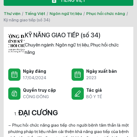
TIẾNG VIỆT
Thư viện
/
Tiếng Việt
/
Ngôn ngữ trị liệu
/
Phục hồi chức năng
/
kỹ năng giao tiếp (số 34)
KỸ NĂNG GIAO TIẾP (số 34)
Chuyên ngành:
Ngôn ngữ trị liệu
Phục hồi chức
,
năng
Ngày đăng
Ngày xuất bản
17/04/2024
2023
Quyền truy cập
Tác giả
CỘNG ĐỒNG
BỘ Y TẾ
ĐẠI CƯƠNG
– Phục hồi chức năng giao tiếp cho người bệnh tâm thần là một
phương pháp trị liệu nhằm cải thiện khả năng giao tiếp của bệnh