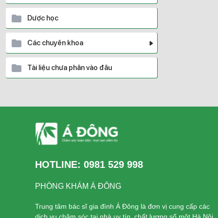
Dược học
Các chuyên khoa
Tài liệu chưa phân vào đâu
HOTLINE:
0981 529 998
PHÒNG KHÁM Á ĐÔNG
Trung tâm bác sĩ gia đình Á Đông là đơn vị cung cấp các
dịch vụ chăm sóc tại nhà uy tín, chất lượng số một Hà Nội.