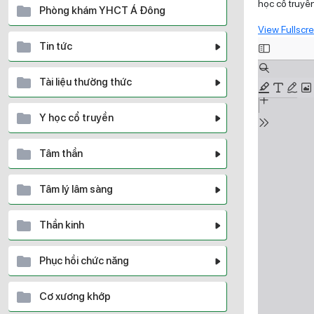
học cổ truyền
Phòng khám YHCT Á Đông
View Fullscr
Skip
Tin tức
to
PDF
Tài liệu thường thức
content
Y học cổ truyền
Tâm thần
Tâm lý lâm sàng
Thần kinh
Phục hồi chức năng
Cơ xương khớp