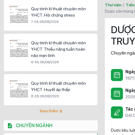
Thư viện
/
Tiến
Quy trình kĩ thuật chuyên môn
dược côn trùng 
YHCT: Hội chứng stress
7:04, 06/08/2026
DƯỢC
TRUY
Quy trình kĩ thuật chuyên môn
YHCT: Thiểu năng tuần hoàn
Chuyên ngà
não mạn tính
6:44, 06/08/2026
Ngà
18/1
Quy trình kĩ thuật chuyên môn
YHCT: Huyết áp thấp
Ngày
6:28, 06/08/2026
200
Tác 
Xem thêm
ĐÁI 
CHUYÊN NGÀNH
Dược liệu luô