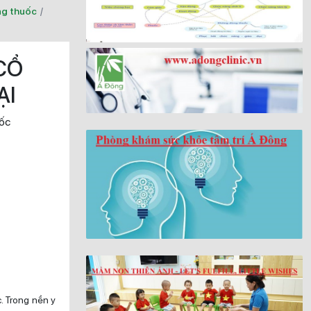
g thuốc
/
CỔ
ẠI
ốc
c. Trong nền y