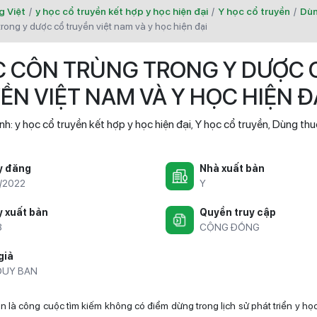
g Việt
/
y học cổ truyền kết hợp y học hiện đại
/
Y học cổ truyền
/
Dùn
trong y dược cổ truyền việt nam và y học hiện đại
 CÔN TRÙNG TRONG Y DƯỢC 
ỀN VIỆT NAM VÀ Y HỌC HIỆN Đ
nh:
y học cổ truyền kết hợp y học hiện đại
Y học cổ truyền
Dùng thu
,
,
y đăng
Nhà xuất bản
1/2022
Y
 xuất bản
Quyền truy cập
8
CỘNG ĐỒNG
giả
DUY BAN
n là công cuộc tìm kiếm không có điểm dừng trong lịch sử phát triển y họ