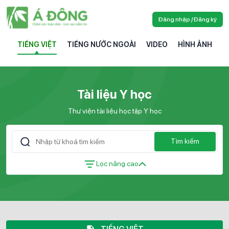
Đăng nhập / Đăng ký
TIẾNG VIỆT
TIẾNG NƯỚC NGOÀI
VIDEO
HÌNH ẢNH
Tài liệu Y học
Thư viện tài liệu học tập Y học
Tìm kiếm
Lọc nâng cao