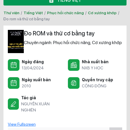
TIẾNG VIỆT
Thư viện
/
Tiếng Việt
/
Phục hồi chức năng
/
Cơ xương khớp
/
đo rom và thử cơ bằng tay
Đo ROM và thử cơ bằng tay
Chuyên ngành:
Phục hồi chức năng
Cơ xương khớp
,
Ngày đăng
Nhà xuất bản
13/04/2024
NXB Y HỌC
Ngày xuất bản
Quyền truy cập
2010
CỘNG ĐỒNG
Tác giả
NGUYỄN XUÂN
NGHIÊN
View Fullscreen
Skip