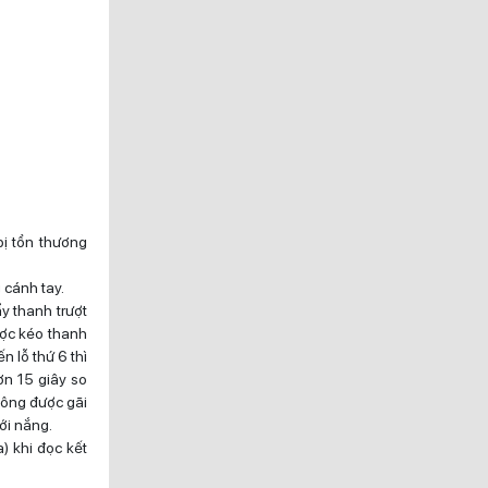
ị tổn thương
 cánh tay.
ẩy thanh trượt
ược kéo thanh
ến lỗ thứ 6 thì
hơn 15 giây so
không được gãi
ới nắng.
) khi đọc kết