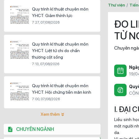
Thư viện
/
Tiến
Quy trình kĩ thuật chuyên môn
YHCT: Giảm thính lực
ĐO L
7:27, 07/08/2026
TỬ N
Quy trình kĩ thuật chuyên môn
Chuyên ngà
YHCT: Liệt tứ chi do chấn
thương cột sống
7:13, 07/08/2026
Ngà
19/0
Quy trình kĩ thuật chuyên môn
Quyề
YHCT: Hội chứng tiền mãn kinh
CỘN
7:00, 07/08/2026
I. ĐẠI
Xem thêm
Liều sinh học
một người nh
CHUYÊN NGÀNH
da.