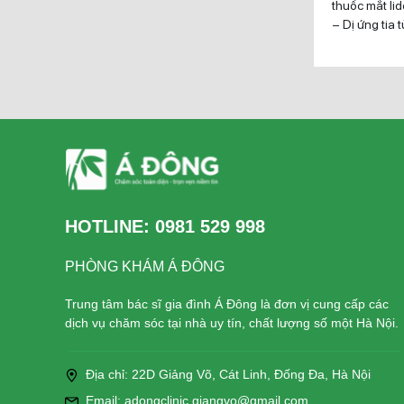
thuốc mắt li
– Dị ứng tia 
HOTLINE:
0981 529 998
PHÒNG KHÁM Á ĐÔNG
Trung tâm bác sĩ gia đình Á Đông là đơn vị cung cấp các
dịch vụ chăm sóc tại nhà uy tín, chất lượng số một Hà Nội.
Địa chỉ: 22D Giảng Võ, Cát Linh, Đống Đa, Hà Nội
Email: adongclinic.giangvo@gmail.com