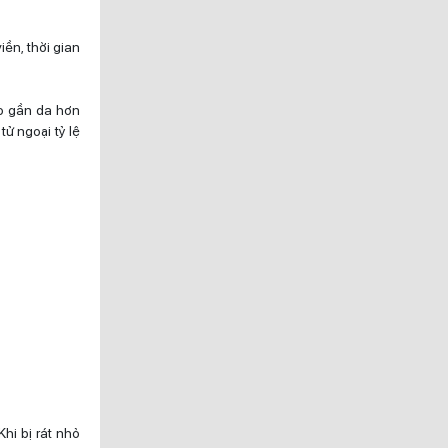
iền, thời gian
ào gần da hơn
ử ngoại tỷ lệ
Khi bị rát nhỏ