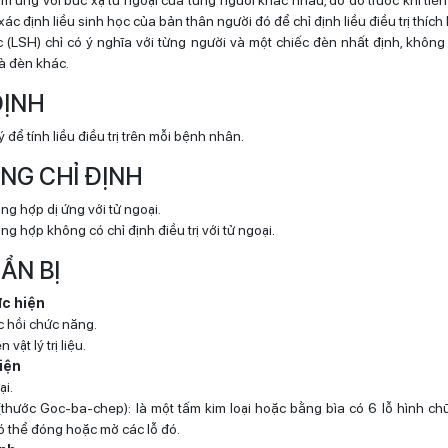
m ứng với bức xạ tử ngoại của từng người khác nhau, do đó trước khi tiến 
xác định liều sinh học của bản thân người đó để chỉ định liều điều trị thích
c (LSH) chỉ có ý nghĩa với từng người và một chiếc đèn nhất định, khôn
à đèn khác.
 ĐỊNH
ý để tính liều điều trị trên mỗi bệnh nhân.
HỐNG CHỈ ĐỊNH
ng hợp dị ứng với tử ngoại.
g hợp không có chỉ định điều trị với tử ngoại.
UẨN BỊ
ực hiện
c hồi chức năng.
n vật lý trị liệu.
iện
ại.
thước Goc-ba-chep): là một tấm kim loại hoặc bằng bìa có 6 lỗ hình ch
có thể đóng hoặc mở các lỗ đó.