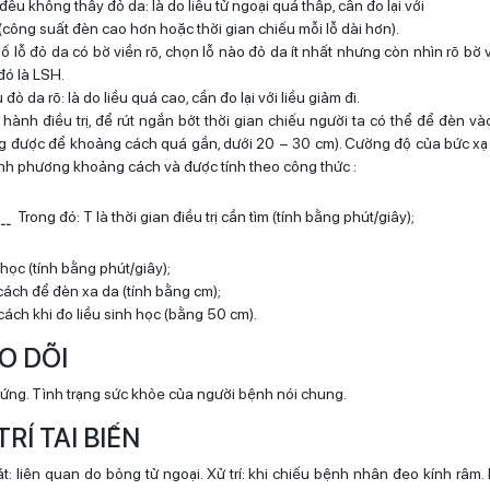
 đều không thấy đỏ da: là do liều tử ngoại quá thấp, cần đo lại với
(công suất đèn cao hơn hoặc thời gian chiếu mỗi lỗ dài hơn).
 lỗ đỏ da có bờ viền rõ, chọn lỗ nào đỏ da ít nhất nhưng còn nhìn rõ bờ v
đó là LSH.
đỏ da rõ: là do liều quá cao, cần đo lại với liều giảm đi.
 hành điều trị, để rút ngắn bớt thời gian chiếu người ta có thể để đèn v
 được để khoảng cách quá gần, dưới 20 – 30 cm). Cường độ của bức xạ t
ình phương khoảng cách và được tính theo công thức :
Trong đó: T là thời gian điều trị cần tìm (tính bằng phút/giây);
h học (tính bằng phút/giây);
cách để đèn xa da (tính bằng cm);
cách khi đo liều sinh học (bằng 50 cm).
EO DÕI
ị ứng. Tình trạng sức khỏe của người bệnh nói chung.
 TRÍ TAI BIẾN
t: liên quan do bỏng tử ngoại. Xử trí: khi chiếu bệnh nhân đeo kính râm. 