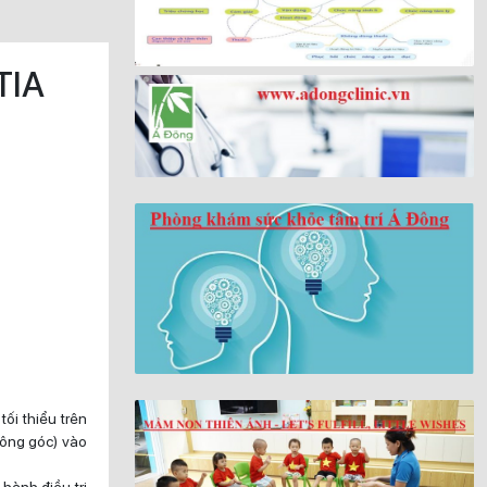
TIA
tối thiểu trên
uông góc) vào