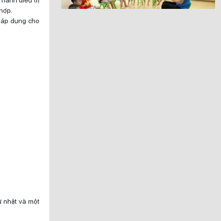
hành điều trị
 hợp.
g áp dụng cho
ữ nhật và một