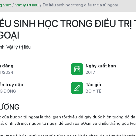
g Việt
/
Vật lý trị liệu
/
đo liều sinh học trong điều trị tia tử ngoại
IỀU SINH HỌC TRONG ĐIỀU TRỊ 
GOẠI
nh:
Vật lý trị liệu
y đăng
Ngày xuất bản
4/2024
2017
n truy cập
Tác giả
G ĐỒNG
BỘ Y TẾ
 CƯƠNG
 của bức xạ tử ngoại là thời gian tối thiểu để gây được hiện tượng đỏ da 
ất định với một nguồn tử ngoại để cách xa 50cm và chiếu thẳng góc (v