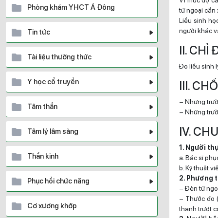
Vì mức độ cả
Phòng khám YHCT Á Đông
tử ngoại cần 
Liều sinh họ
người khác v
Tin tức
II. CHỈ
Tài liệu thường thức
Đo liều sinh l
Y học cổ truyền
III. C
– Những trườ
Tâm thần
– Những trườn
IV. CH
Tâm lý lâm sàng
1. Người th
Thần kinh
a. Bác sĩ phụ
b. Kỹ thuật viê
2. Phương t
Phục hồi chức năng
– Đèn tử ngo
– Thước đo (
Cơ xương khớp
thanh trượt 