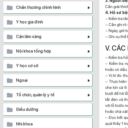
3. Người b
Cần giải thíc
Chấn thương chỉnh hình
4. Hồ sơ b
– Kiểm tra tê
Y học gia đình
– Cần ghi rõ 
– Ngày, giờ t
Cận lâm sàng
– Ghi cụ thể 
V. CÁC
Nội khoa tổng hợp
– Kiểm tra hồ
– Kiểm tra 
Y học cơ sở
hoặc có dấu 
– Vị trí đo: 
Ngoại
– Thực hiện k
che kín cả 6
trượt để hở lỗ
Tổ chức, quản lý y tế
tắt đèn và th
với lỗ trước 
Điều dưỡng
hoặc chà xát
– Đọc kết qu
quả thấy 1 tr
Nhi khoa