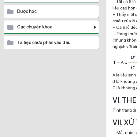
– Tất cả 6 lỗ
liều cao hơn 
Dược học
+ Thấy một số
chiếu của lỗ 
Các chuyên khoa
+ Cả 6 lỗ đều 
– Trong thực
(nhưng không
Tài liệu chưa phân vào đâu
nghịch với b
A là liều sin
B là khoảng 
C là khoảng 
VI. TH
Tình trạng d
VII. XỬ
– Mắt nhìn rá