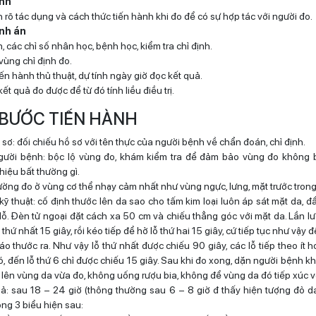
ệnh
h rõ tác dụng và cách thức tiến hành khi đo để có sự hợp tác với người đo.
ệnh án
n, các chỉ số nhân học, bệnh học, kiểm tra chỉ định.
vùng chỉ định đo.
iến hành thủ thuật, dự tính ngày giờ đọc kết quả.
kết quả đo được để từ đó tính liều điều trị.
 BƯỚC TIẾN HÀNH
 sơ: đối chiếu hồ sơ với tên thực của người bệnh về chẩn đoán, chỉ định.
người bệnh: bộc lộ vùng đo, khám kiểm tra để đảm bảo vùng đo không b
hiệu bất thường gì.
thường đo ở vùng cơ thể nhạy cảm nhất như vùng ngực, lưng, mặt trước trong
ỹ thuật: cố định thước lên da sao cho tấm kim loại luôn áp sát mặt da, đ
 lỗ. Đèn tử ngoại đặt cách xa 50 cm và chiếu thẳng góc với mặt da. Lần l
 thứ nhất 15 giây, rồi kéo tiếp để hở lỗ thứ hai 15 giây, cứ tiếp tục như vậy đ
áo thước ra. Như vậy lỗ thứ nhất được chiếu 90 giây, các lỗ tiếp theo ít 
nó, đến lỗ thứ 6 chỉ được chiếu 15 giây. Sau khi đo xong, dặn người bệnh 
 lên vùng da vừa đo, không uống rượu bia, không để vùng da đó tiếp xúc v
ả: sau 18 – 24 giờ (thông thường sau 6 – 8 giờ đ thấy hiện tượng đỏ da
ong 3 biểu hiện sau: