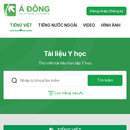
Đăng nhập / Đăng ký
TIẾNG VIỆT
TIẾNG NƯỚC NGOÀI
VIDEO
HÌNH ẢNH
Tài liệu Y học
Thư viện tài liệu học tập Y học
Tìm kiếm
Lọc nâng cao