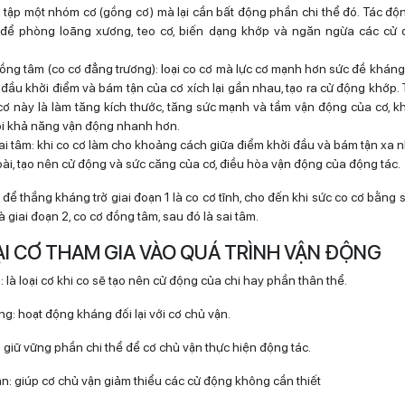
h tập một nhóm cơ (gồng cơ) mà lại cần bất động phần chi thể đó. Tác độn
để phòng loãng xương, teo cơ, biến dạng khớp và ngăn ngừa các cử 
ồng tâm (co cơ đẳng trương): loại co cơ mà lực cơ mạnh hơn sức đề kháng
 đầu khởi điểm và bám tận của cơ xích lại gần nhau, tạo ra cử động khớp.
 cơ này là làm tăng kích thước, tăng sức mạnh và tầm vận động của cơ, k
i khả năng vận động nhanh hơn.
ai tâm: khi co cơ làm cho khoảng cách giữa điểm khởi đầu và bám tận xa nh
ài, tạo nên cử động và sức căng của cơ, điều hòa vận động của động tác.
để thắng kháng trở giai đoạn 1 là co cơ tĩnh, cho đến khi sức co cơ bằng
 là giai đoạn 2, co cơ đồng tâm, sau đó là sai tâm.
ẠI CƠ THAM GIA VÀO QUÁ TRÌNH VẬN ĐỘNG
 là loại cơ khi co sẽ tạo nên cử động của chi hay phần thân thể.
g: hoạt động kháng đối lại với cơ chủ vận.
 giữ vững phần chi thể để cơ chủ vận thực hiện động tác.
n: giúp cơ chủ vận giảm thiểu các cử động không cần thiết