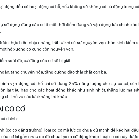
oạt động đều có hoạt động cơ hỗ, nếu không sẽ không có cử động trong cơ t
sự sử dụng đúng các cơ ở một thời điểm đúng và vận dụng lực chính xác
.
ược thực hiện nhịp nhàng, trật tự khi có sự nguyên vẹn thần kinh kiểm so
 một hệ xương cơ cũng còn nguyên vẹn.
ểm soát đó, cử động của cơ sẽ bị giật.
hoàn, tăng chuyển hóa, tăng cường đào thải chất cặn bã.
 trình vận động, cơ thế chỉ sử dụng 25% năng lượng cho sự co cơ, cò
òn lại tiêu hao cho các hoạt động khác như sinh nhiệt, thắng lực ma sát
ợng chi thể và các lực kháng trở khác.
ẠI CO CƠ
 cơ chính:
ĩnh (co cơ đẳng trường): loại co cơ mà lực co chưa đủ mạnh để kéo hai đầu
 của cơ lại gần nhau do đó chưa tạo ra cử động khớp. Loại co cơ này được