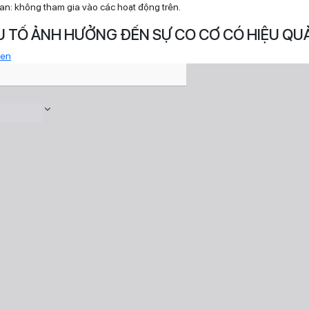
ian: không tham gia vào các hoạt động trên.
U TỐ ẢNH HƯỞNG ĐẾN SỰ CO CƠ CÓ HIỆU QU
een