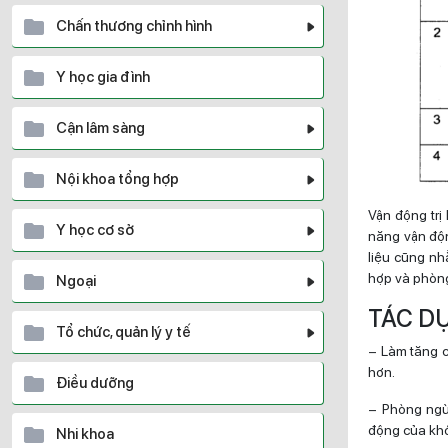
Chấn thương chỉnh hình
Y học gia đình
Cận lâm sàng
Nội khoa tổng hợp
Vận động trị
Y học cơ sở
năng vận độn
liệu cũng nh
hợp và phòng
Ngoại
TÁC DỤ
Tổ chức, quản lý y tế
– Làm tăng c
hơn.
Điều dưỡng
– Phòng ngừa
động của kh
Nhi khoa