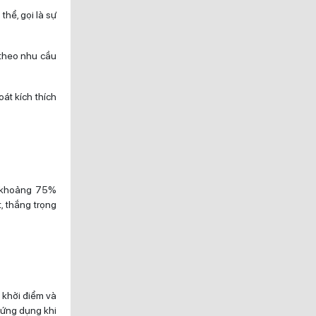
hể, gọi là sự
 theo nhu cầu
át kích thích
n khoảng 75%
, thắng trọng
 khởi điểm và
 ứng dụng khi