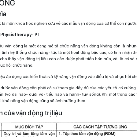
ƯƠNG
ĩa
 là môn khoa học nghiên cứu về các mẫu vận động của cơ thể con người.
à
Physiotherapy- PT
ẫu vận động là một dạng mô tả chức năng vận động không còn là những
 tính hệ thống chức năng- tức là một hoạt động bậc cao, có tính nhận thứ
 cho thấy vận động trị liệu còn cần được phát triển hơn nữa, và là cơ sở 
hục hồi chức năng.
liệu áp dụng các kiến thức và kỹ năng vận động vào điều trị và phục hồi c
 được vận động cần phải có sự tham gia đầy đủ của các yếu tố cơ xương
ần (vỏ đại não- dưới vỏ- tiểu não và hành- tuỷ sống). Khi một trong các 
ì khả năng vận động cũng sẽ ảnh hưởng theo.
 của vận động trị liệu