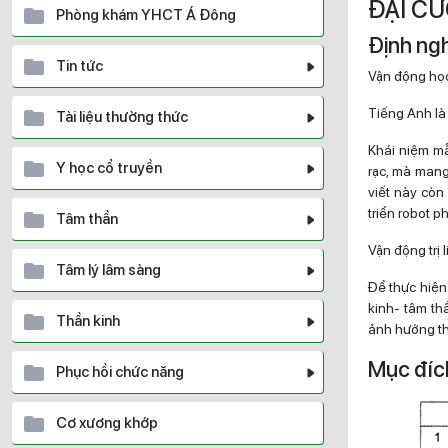
ĐẠI C
Phòng khám YHCT Á Đông
Định ngh
Tin tức
Vận động học
Tiếng Anh l
Tài liệu thường thức
Khái niệm m
Y học cổ truyền
rạc, mà mang
viết này còn
triển robot p
Tâm thần
Vận động trị 
Tâm lý lâm sàng
Để thực hiện
kinh- tâm th
Thần kinh
ảnh hướng th
Mục đích
Phục hồi chức năng
Cơ xương khớp