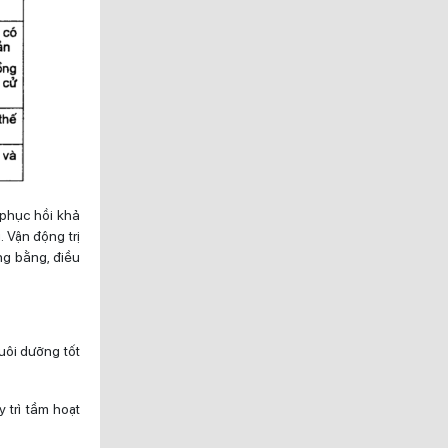
 phục hồi khả
 Vận động trị
ng bằng, điều
uôi dưỡng tốt
 trì tầm hoạt