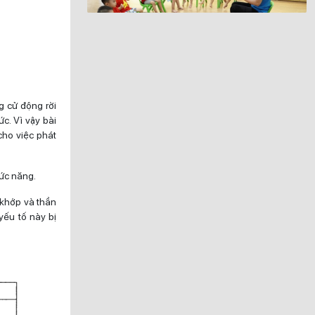
 cử động rời
c. Vì vậy bài
cho việc phát
hức năng.
 khớp và thần
yếu tố này bị