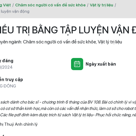
g Việt
/
Chăm sóc người có vấn đề sức khỏe
/
Vật lý trị liệu
/
ập luyện vận động
IỀU TRỊ BẰNG TẬP LUYỆN VẬN
yên ngành:
Chăm sóc người có vấn đề sức khỏe
Vật lý trị liệu
,
y đăng
Ngày xuất bản
3/2024
n truy cập
G ĐỒNG
 sách dành cho bác sĩ - chương trình 6 tháng của BV 108. Bài có chỉnh lý vì vận
có cơ sở thần kinh học,mà còn có các vấn đề nhận thức, làm cơ sở cho robot trị
. Các file pdf đính kèm được trích từ sách Vật lý trị liệu- Phục hồi chức năng, 
hị Thuý Anh chỉnh lý