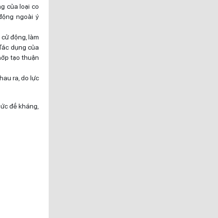
g của loại co
động ngoài ý
 cử động, làm
 Tác dụng của
hớp tạo thuận
au ra, do lực
 sức đề kháng,