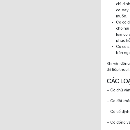
chỉ địn
cơ này 
muốn.
Co cơ đ
cho hai
loại co
phục hồ
Co cơ s
bên ngo
Khi vận động 
thì tiếp theo
CÁC LO
– Cơ chủ vận:
– Cơ đối khán
– Cơ cố định:
– Cơ đồng vậ