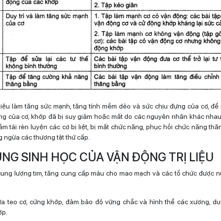
 liệu làm tăng sức mạnh, tăng tính mềm dẻo và sức chịu đựng của cơ, để
g của cơ, khớp đã bị suy giảm hoặc mất do các nguyên nhân khác nhau.
ằm tái rèn luyện các cơ bị liệt, bị mất chức năng, phục hồi chức năng thă
 ngừa các thương tật thứ cấp.
NG SINH HỌC CỦA VẬN ĐỘNG TRỊ LIỆU
ung lượng tim, tăng cung cấp máu cho mao mạch và các tổ chức được n
 teo cơ, cứng khớp, đảm bảo độ vững chắc và hình thể các xương, duy
ớp.