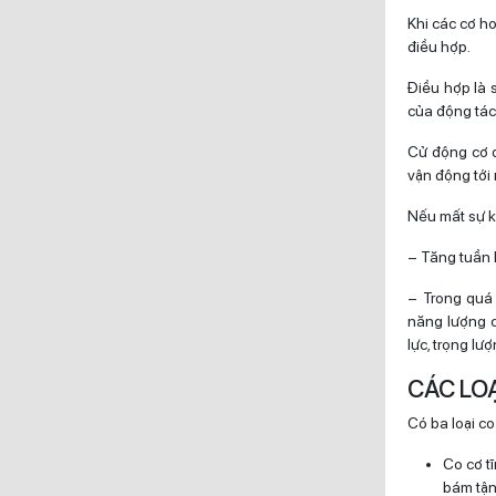
Khi các cơ h
điều hợp.
Điều hợp là 
của động tác
Cử động cơ đ
vận động tới
Nếu mất sự ki
– Tăng tuần 
– Trong quá
năng lượng c
lực, trọng lư
CÁC LO
Có ba loại co
Co cơ t
bám tận