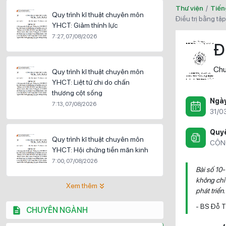
Thư viện
/
Tiến
Quy trình kĩ thuật chuyên môn
điều trị bằng t
YHCT: Giảm thính lực
7:27, 07/08/2026
Đ
Chu
Quy trình kĩ thuật chuyên môn
YHCT: Liệt tứ chi do chấn
thương cột sống
Ngà
7:13, 07/08/2026
31/0
Quyề
Quy trình kĩ thuật chuyên môn
CỘN
YHCT: Hội chứng tiền mãn kinh
7:00, 07/08/2026
Bài số 10-
không chỉ 
Xem thêm
phát triển
- BS Đỗ T
CHUYÊN NGÀNH