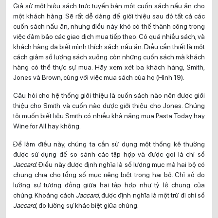
Giả sử một hiệu sách trực tuyến bán một cuốn sách nấu ăn cho
một khách hàng. Sẽ rất dễ dàng để giới thiệu sau đó tất cả các
cuốn sách nấu ăn, nhưng điều này khó có thể thành công trong
việc đảm bảo các giao dịch mua tiếp theo. Có quá nhiều sách, và
khách hàng đã biết mình thích sách nấu ăn. Điều cần thiết là một
cách giảm số lượng sách xuống còn những cuốn sách mà khách
hàng có thể thực sự mua. Hãy xem xét ba khách hàng, Smith,
Jones và Brown, cùng với việc mua sách của họ (Hình 19).
Câu hỏi cho hệ thống giới thiệu là cuốn sách nào nên được giới
thiệu cho Smith và cuốn nào được giới thiệu cho Jones. Chúng
tôi muốn biết liệu Smith có nhiều khả năng mua Pasta Today hay
Wine for All hay không.
Để làm điều này, chúng ta cần sử dụng một thống kê thường
được sử dụng để so sánh các tập hợp và được gọi là chỉ số
Jaccard
. Điều này được định nghĩa là số lượng mục mà hai bộ có
chung chia cho tổng số mục riêng biệt trong hai bộ. Chỉ số đo
lường sự tương đồng giữa hai tập hợp như tỷ lệ chung của
chúng. Khoảng cách
Jaccard
, được định nghĩa là một trừ đi chỉ số
Jaccard
, đo lường sự khác biệt giữa chúng.