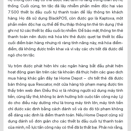
thống. Cuối cùng, tin tặc đã lây nhiễm phần mềm độc hại vào
7.500 thiết bị đầu cuối tự thanh toán để lấy thông tin khách
hàng. Họ đã sử dụng BlackPOS, còn được gọi là Kaptoxa, một
phần mềm độc hại cụ thể để thu thập thông tin thẻ tín dụng / thẻ
ghi nợ từ các thiết bị đầu cuối bị nhiễm. Để bảo mật, thông tin thẻ
thanh toán nên được mã hóa khi thẻ được quẹt tại thiết bị đầu
cuối điểm bán hàng nhưng rõ ràng tính năng này, mã hóa điểm-
điểm, đã không được triển khai và vì vậy các chi tiết đã được để
ngỏ cho tin tặc.
Vụ trộm được phát hiện khi các ngân hàng bắt đầu phát hiện
hoạt động gian lận trên các tài khoản đã thực hiện các giao dịch
mua hàng khác gần đây tại Home Depot – chi tiết thẻ đã được
bán thông qua Rescator, một cửa hàng tội phạm mạng được tìm
thấy trên web đen. Điều thú vị là những người sử dụng máy tính
tiền, cũng lấy thẻ, không bị ảnh hưởng bởi cuộc tấn công này. Lý
do cho điều này dường như là trong máy tính lớn, máy tính tiền
chỉ được xác định bằng cách đánh số và do đó tội phạm không
dễ dàng xác định là điểm thanh toán. Nếu Home Depot cũng sử
dụng đánh số đơn giản cho các thiết bị đầu cuối tự thanh toán
của mình, nỗ lực tấn công này có thể đã bị thất bại. Phải nói rằng,