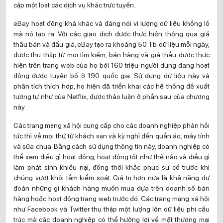
cập một loạt các dịch vụ khác trực tuyến.
eBay hoạt động khá khác và đáng nói vì lượng dữ liệu khổng lồ
mà nó tạo ra. Với các giao dịch được thực hiện thông qua giá
thầu bán và đấu giá, eBay tạo ra khoảng 50 Tb dữ liệu mỗi ngày,
được thu thập từ mọi tìm kiếm, bán hàng và giá thầu được thực
hiện trên trang web của họ bởi 160 triệu người dùng đang hoạt
động được tuyên bố ở 190 quốc gia. Sử dụng dữ liệu này và
phân tích thích hợp, họ hiện đã triển khai các hệ thống đề xuất
tương tự như của Netflix, được thảo luận ở phần sau của chương
này.
Các trang mạng xã hội cung cấp cho các doanh nghiệp phản hồi
tức thì về mọi thứ, từ khách sạn và kỳ nghỉ đến quần áo, máy tính
và sữa chua. Bằng cách sử dụng thông tin này, doanh nghiệp có
thể xem điều gì hoạt động, hoạt động tốt như thế nào và điều gì
làm phát sinh khiếu nại, đồng thời khắc phục sự cố trước khi
chúng vượt khỏi tầm kiểm soát. Giá trị hơn nữa là khả năng dự
đoán những gì khách hàng muốn mua dựa trên doanh số bán
hàng hoặc hoạt động trang web trước đó. Các trang mạng xã hội
như Facebook và Twitter thu thập một lượng lớn dữ liệu phi cấu
trúc mà các doanh nghiệp có thể hưởng lợi về mặt thương mại