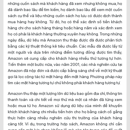
những cuốn sách mà khách hàng đã xem nhưng không mua, họ
đã dành bao lâu để tìm kiếm, họ dành bao lâu để xem một cuốn
sách cụ thể và liệu những cuốn sách họ lưu có được dịch thành
mua hàng hay không. Từ đó, họ có thể xác định số tiền khách
hàng chi cho sách hàng tháng hoặc hàng năm và xác định xem
họ có phải là khách hàng thường xuyên hay không. Trong những
ngày đầu, dữ liệu mà Amazon thu thập được đã được phân tích
bằng các kỹ thuật thống kê tiêu chuẩn. Các mẫu đã được lấy từ
một người và dựa trên những điểm tương đồng được tìm thấy,
Amazon sẽ cung cấp cho khách hàng nhiều thứ tương tự hơn.
Tiến thêm một bước nữa, vào năm 2001, các nhà nghiên cứu tại
Amazon đã nộp đơn và được cấp bằng sáng chế về một kỹ thuật
gọi là lọc cộng tác từ mặt hàng đến mặt hàng. Phương pháp này
tìm các mặt hàng tương tự chứ không phải khách hàng tương tự.
Amazon thu thập một lượng lớn dữ liệu bao gồm địa chỉ, thông tin
thanh toán và chi tiết về mọi thứ mà một cá nhân đã từng xem
hoặc mua từ họ. Amazon sử dụng dữ liệu của mình để khuyến
khích khách hàng chi nhiều tiền hơn cho họ bằng cách cố gắng
thực hiện càng nhiều nghiên cứu thị trường của khách hàng
càng tốt. Ví dụ, trong trường hợp sách, Amazon không chỉ cần
cung cấp một lựa chọn khổng lồ mà còn tập trung các đề xuất