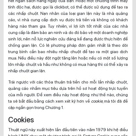
hết ngân sách hàng ngày của bạn. Hoặc một chương trình máy
tính độc hại, được gọi là clickbot, có thể được sử dụng để tạo ra
các nhấp chuột. Nạn nhân của loại gian lận này là nhà quảng
cáo, vì nhà cung cấp dịch vụ được trả tiền và không có khách
hàng nào tham gia. Tuy nhiên, vì lợi ích tốt nhất của các nhà
cung cấp là đảm bảo an ninh và do đó bảo vệ một doanh nghiệp
sinh lợi, nên nỗ lực nghiên cứu đáng kể đang được thực hiện để
chống gian lận. Có lẽ phương pháp đơn giản nhất là theo dõi
trung bình cần bao nhiêu nhấp chuột để tạo ra một giao dịch
mua. Nếu điều này đột ngột tăng lên hoặc nếu có một số lượng
lớn nhấp chuột và hầu như không có mua hàng thì có thể xảy ra
nhấp chuột gian lận.
Trái ngược với các thỏa thuận trả tiền cho mỗi lần nhấp chuột,
quảng cáo nhắm mục tiêu dựa trên hồ sơ hoạt động trực tuyến
của mỗi người. Để xem điều này hoạt động như thế nào, chúng
ta sẽ bắt đầu bằng cách xem xét kỹ hơn về
cookie
, mà tôi đã đề
cập ngắn gọn trong Chương 1.
Cookies
Thuật ngữ này xuất hiện lần đầu tiên vào năm 1979 khi hệ điều
hành UNIX chạy một chương trình gọi là
Fortune Cookie
, cung cấp