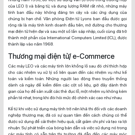
của LEO I) và băng từ, và dung lượng RAM rất nhỏ, những máy
tính ban đầu này không đáng tin cậy và các ứng dụng của
chúng bị hạn chế. Văn phòng Điện tử Lyons ban đầu được gọi
rộng rãi là máy tính kinh doanh đầu tiên, mở đường cho thương
mại điện tử hiện đại và sau một số lần sáp nhập, cuối cùng đã trở
thành một phần của International Computers Limited (ICL), được
thành lập vào năm 1968.
Thương mại điện tử/ e-Commerce
Các máy LEO và các máy tính lớn khổng lồ sau đó chỉ thích hợp
cho các nhiệm vụ xử lý số liên quan đến các nhiệm vụ như kế
toán và kiểm toán. Những người lao động theo truyền thống
dành cả ngày để kiểm đếm các cột số liệu, giờ đây dành thời
gian của họ để sản xuất các thẻ đục lỗ, một nhiệm vụ không kém
phần tẻ nhạt, trong khi đòi hỏi mức độ chính xác cao như nhau.
Kể từ khi việc sử dụng máy tính trở nên khả thi đối với các doanh
nghiệp thương mại, đã có sự quan tâm đến cách chúng có thể
được sử dụng để cải thiện hiệu quả, cắt giảm chi phí và tạo ra lợi
nhuận. Sự phát triển của bóng bán dẫn và việc sử dụng nó trong
các máy tính có sẵn trên thị trường đã dẫn đến các máy móc