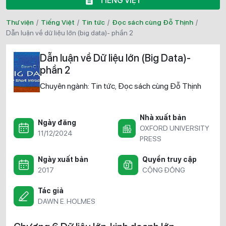
TIẾNG VIỆT
Thư viện
/
Tiếng Việt
/
Tin tức
/
Đọc sách cùng Đỗ Thịnh
/
dẫn luận về dữ liệu lớn (big data)- phần 2
Dẫn luận về Dữ liệu lớn (Big Data)-
phần 2
Chuyên ngành:
Tin tức
Đọc sách cùng Đỗ Thịnh
,
Nhà xuất bản
Ngày đăng
OXFORD UNIVERSITY
11/12/2024
PRESS
Ngày xuất bản
Quyền truy cập
2017
CỘNG ĐỒNG
Tác giả
DAWN E. HOLMES