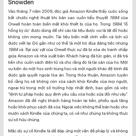
Snowden
Vào tháng 7 năm 2009, độc giả Amazon Kindle thấy cuộc sống
bắt chước nghệ thuật khi bản sao cuốn tiểu thuyết
1984
của
Orwell hoàn toàn biến mất khỏi thiết bị của họ. Trong
1984
, ‘lỗ
hổng ký ức’ được dùng để chỉ các tài liệu được coi là lật đổ hoặc
không còn mong muốn. Tài liệu biến mất vĩnh viễn và lịch sử
được viết lại. Đó gần như có thể là một trò đùa đáng tiếc nhưng
1984
và
Trại súc vật
của Orwell thực sự đã bị xóa do tranh chấp
giữa Amazon và nhà xuất bản. Khách hàng đã tức giận, vì đã trả
tiền cho cuốn sách điện tử và cho rằng đó là tài sản của họ. Một
vụ kiện do một học sinh trung học và một người khác đệ trình đã
được giải quyết ngoài tòa án. Trong thỏa thuận, Amazon tuyên
bố rằng họ sẽ không còn xóa sách khỏi Kindle của mọi người,
ngoại trừ trong một số trường hợp nhất định, bao gồm cả việc
“lệnh tư pháp hoặc quy định yêu cầu xóa hoặc sửa đổi như vậy”.
Amazon đã đề nghị khách hàng hoàn lại tiền, phiếu quà tặng
hoặc khôi phục sách đã xóa. Ngoài việc không thể bán hoặc cho
mượn sách Kindle của chúng ta, có vẻ như chúng ta không thực
sự sở hữu chúng.
Mặc dù sự cố Kindle là để đáp ứng một vấn đề pháp lý và không