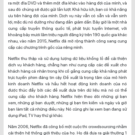
ra một đĩa DVD và thêm một đĩa khác vào hàng đợi của mình, và
sau đó chúng sẽ được gửi lần lượt. Khá hữu ích, bạn có khả năng
ưu tiên hàng đợi của mình. Dịch vụ này vẫn có sẵn và vẫn sinh
lợi, mặc dù nó dường như đang dần giảm dần. Bây giờ là một nhà
cung cấp truyền thông quốc tế, phát trực tuyến Internet, với
khoảng bảy mươi lăm triệu người đăng ký trên 190 quốc gia khác
nhau, vào năm 2015, Netflix đã mở rộng thành công sang cung
cấp các chương trình gốc của riêng mình.
Netflix thu thập và sử dụng lượng dữ liệu khổng lồ để cải thiện
dịch vụ khách hàng, chẳng hạn như cung cấp các đề xuất cho
khách hàng cá nhân trong khi cố gắng cung cấp khả năng phát
trực tuyến phim đáng tin cậy. Đề xuất là trọng tâm của mô hình
kinh doanh Netflix và hầu hết hoạt động kinh doanh của nó
được thúc đẩy bởi các đề xuất dựa trên dữ liệu mà nó có thể
cung cấp cho khách hàng. Netflix hiện theo dõi những gì bạn
xem, những gì bạn duyệt, những gì bạn tìm kiếm và ngày và giờ
bạn làm tất cả những điều này. Nó cũng ghi lại xem bạn đang sử
dụng iPad, TV hay thứ gì khác.
Năm 2006, Netflix đã công bố một cuộc thi crowdsourcing nhằm
cải thiện hệ thống giới thiệu của họ. Họ đã đưa ra giải thưởng 1