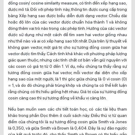
đồng cosin/ cosine similarity measure, có tính đến xếp hạng sao,
được mô tả. Đối với phép tính này, thông tin được cung cấp trong
bảng Xếp hạng sao được biểu diễn dưới dạng vector. Chiều dài
hoặc độ lớn của các vector được chuẩn hóa thành 1 và không
đóng thêm vai trò nào trong các phép tính. Hướng của các vector
được sử dụng như một cách để tìm xem hai vector giống nhau
như thế nào và ai có xếp hạng sao tốt nhất. Dựa trên lý thuyết về
không gian vector, một giá trị cho sự tương đồng cosin giữa hai
vector được tìm thấy. Cách tính khá khác với phương pháp lượng
giác quen thuộc, nhưng các tính chất cơ bản vẫn giữ nguyên với
các cosin có giá trị từ 0 đến 1. Ví dụ, nếu chúng ta thấy rằng sự
tương đồng cosin giữa hai vector, mỗi vector đại diện cho xếp
hạng sao của một người, là 1 thì góc giữa chúng là 0 vì cosin (0)
= 1, và do đó chúng phải trùng khớp và chúng ta có thể kết luận
rằng chúng có thị hiếu giống hệt nhau. Giá trị của sự tương đồng
cosin càng cao thì sự tương đồng về khẩu vị càng lớn.
Nếu bạn muốn xem các chi tiết toán học, có các tài liệu tham
khảo trong phần Đọc thêm ở cuối sách này. Điều thú vị từ quan
điểm của chúng tôi là sự tương đồng cosin giữa Smith và Jones
là 0,350, và giữa Smith và Brown là 0,404. Đây là sự đảo ngược
của kết quả trước đó, cho thấy Smith và Brown có thị hiếu gần