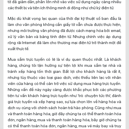
tờ đã giảm dần, phần lớn nhờ vào việc sử dụng ngày càng nhiều
các thiết bị và tiện ích thông minh di động như chữ ký điện tử.
Mặc dù khát vọng lạc quan của thời đại kỹ thuật số ban đầu là
làm cho văn phòng không cần giấy tờ vẫn chưa được thực hiện,
nhưng môi trường văn phòng đã được cách mạng hóa bởi email,
xử lý văn bản và bảng tính điện tử. Nhưng chính việc áp dụng
rộng rãi Internet đã làm cho thương mại điện tử trở thành một đề
xuất thực tế.
Mua sắm trực tuyến có lẽ là ví dụ quen thuộc nhất. Là khách
hàng, chúng tôi tận hưởng sự tiện lợi khi mua sắm tại nhà và
tránh xếp hàng tốn thời gian. Bất lợi cho khách hàng là rất ít,
nhưng tùy thuộc vào loại giao dịch, việc thiếu liên lạc với nhân
viên cửa hàng có thể cản trở việc sử dụng mua hàng trực tuyến.
Những vấn đề này ngày càng được khắc phục bởi các phương
tiện tư vấn khách hàng trực tuyến như ‘trò chuyện tức thì’, đánh
giá trực tuyến và xếp hạng sao, sự lựa chọn lớn về hàng hóa và
dịch vụ cùng với chính sách hoàn trả hào phóng. Cũng như mua
và thanh toán hàng hóa, giờ đây chúng ta có thể thanh toán hóa
đơn, ngân hàng, mua và thanh toán hàng hóa, bây giờ chúng ta
có thể thanh toán hóa đơn, ngân hàng, mua vé máy bay và truy