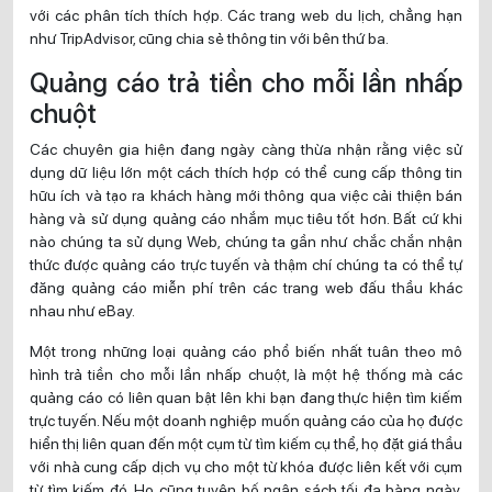
với các phân tích thích hợp. Các trang web du lịch, chẳng hạn
như TripAdvisor, cũng chia sẻ thông tin với bên thứ ba.
Quảng cáo trả tiền cho mỗi lần nhấp
chuột
Các chuyên gia hiện đang ngày càng thừa nhận rằng việc sử
dụng dữ liệu lớn một cách thích hợp có thể cung cấp thông tin
hữu ích và tạo ra khách hàng mới thông qua việc cải thiện bán
hàng và sử dụng quảng cáo nhắm mục tiêu tốt hơn. Bất cứ khi
nào chúng ta sử dụng Web, chúng ta gần như chắc chắn nhận
thức được quảng cáo trực tuyến và thậm chí chúng ta có thể tự
đăng quảng cáo miễn phí trên các trang web đấu thầu khác
nhau như eBay.
Một trong những loại quảng cáo phổ biến nhất tuân theo mô
hình trả tiền cho mỗi lần nhấp chuột, là một hệ thống mà các
quảng cáo có liên quan bật lên khi bạn đang thực hiện tìm kiếm
trực tuyến. Nếu một doanh nghiệp muốn quảng cáo của họ được
hiển thị liên quan đến một cụm từ tìm kiếm cụ thể, họ đặt giá thầu
với nhà cung cấp dịch vụ cho một từ khóa được liên kết với cụm
từ tìm kiếm đó. Họ cũng tuyên bố ngân sách tối đa hàng ngày.