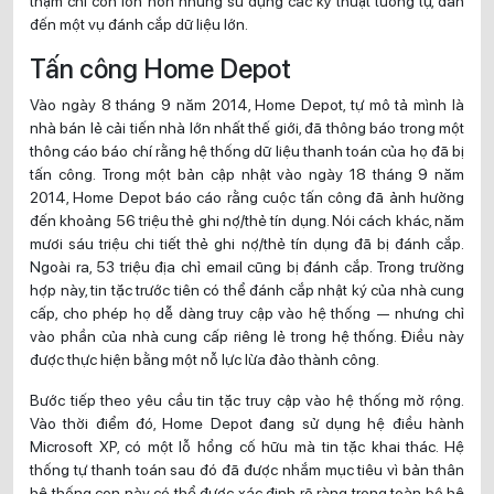
thậm chí còn lớn hơn nhưng sử dụng các kỹ thuật tương tự, dẫn
đến một vụ đánh cắp dữ liệu lớn.
Tấn công Home Depot
Vào ngày 8 tháng 9 năm 2014, Home Depot, tự mô tả mình là
nhà bán lẻ cải tiến nhà lớn nhất thế giới, đã thông báo trong một
thông cáo báo chí rằng hệ thống dữ liệu thanh toán của họ đã bị
tấn công. Trong một bản cập nhật vào ngày 18 tháng 9 năm
2014, Home Depot báo cáo rằng cuộc tấn công đã ảnh hưởng
đến khoảng 56 triệu thẻ ghi nợ/thẻ tín dụng. Nói cách khác, năm
mươi sáu triệu chi tiết thẻ ghi nợ/thẻ tín dụng đã bị đánh cắp.
Ngoài ra, 53 triệu địa chỉ email cũng bị đánh cắp. Trong trường
hợp này, tin tặc trước tiên có thể đánh cắp nhật ký của nhà cung
cấp, cho phép họ dễ dàng truy cập vào hệ thống — nhưng chỉ
vào phần của nhà cung cấp riêng lẻ trong hệ thống. Điều này
được thực hiện bằng một nỗ lực lừa đảo thành công.
Bước tiếp theo yêu cầu tin tặc truy cập vào hệ thống mở rộng.
Vào thời điểm đó, Home Depot đang sử dụng hệ điều hành
Microsoft XP, có một lỗ hổng cố hữu mà tin tặc khai thác. Hệ
thống tự thanh toán sau đó đã được nhắm mục tiêu vì bản thân
hệ thống con này có thể được xác định rõ ràng trong toàn bộ hệ