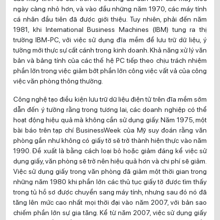
ngày càng nhỏ hơn, và vào đầu những năm 1970, các máy tính
cá nhân đầu tiên đã được giới thiệu. Tuy nhiên, phải đến năm
1981, khi International Business Machines (IBM) tung ra thị
trường IBM-PC, với việc sử dụng đĩa mềm để lưu trữ dữ liệu, ý
tưởng mới thực sự cất cánh trong kinh doanh. Khả năng xử lý văn
bản và bảng tính của các thế hệ PC tiếp theo chịu trách nhiệm
phần lớn trong việc giảm bớt phần lớn công việc vất vả của công
việc văn phòng thông thường.
Công nghệ tạo điều kiện lưu trữ dữ liệu điện tử trên đĩa mềm sớm
dẫn đến ý tưởng rằng trong tương lai, các doanh nghiệp có thể
hoạt động hiệu quả mà không cần sử dụng giấy. Năm 1975, một
bài báo trên tạp chí BusinessWeek của Mỹ suy đoán rằng văn
phòng gần như không có giấy tờ sẽ trở thành hiện thực vào năm
1990. Đề xuất là bằng cách loại bỏ hoặc giảm đáng kể việc sử
dụng giấy, văn phòng sẽ trở nên hiệu quả hơn và chi phí sẽ giảm.
Việc sử dụng giấy trong văn phòng đã giảm một thời gian trong
những năm 1980 khi phần lớn các thủ tục giấy tờ được tìm thấy
trong tủ hồ sơ được chuyển sang máy tính, nhưng sau đó nó đã
tăng lên mức cao nhất mọi thời đại vào năm 2007, với bản sao
chiếm phần lớn sự gia tăng. Kể từ năm 2007, việc sử dụng giấy