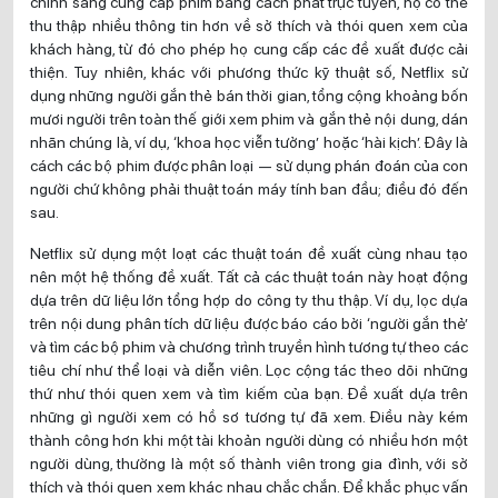
chính sang cung cấp phim bằng cách phát trực tuyến, họ có thể
thu thập nhiều thông tin hơn về sở thích và thói quen xem của
khách hàng, từ đó cho phép họ cung cấp các đề xuất được cải
thiện. Tuy nhiên, khác với phương thức kỹ thuật số, Netflix sử
dụng những người gắn thẻ bán thời gian, tổng cộng khoảng bốn
mươi người trên toàn thế giới xem phim và gắn thẻ nội dung, dán
nhãn chúng là, ví dụ, ‘khoa học viễn tưởng’ hoặc ‘hài kịch’. Đây là
cách các bộ phim được phân loại — sử dụng phán đoán của con
người chứ không phải thuật toán máy tính ban đầu; điều đó đến
sau.
Netflix sử dụng một loạt các thuật toán đề xuất cùng nhau tạo
nên một hệ thống đề xuất. Tất cả các thuật toán này hoạt động
dựa trên dữ liệu lớn tổng hợp do công ty thu thập. Ví dụ, lọc dựa
trên nội dung phân tích dữ liệu được báo cáo bởi ‘người gắn thẻ’
và tìm các bộ phim và chương trình truyền hình tương tự theo các
tiêu chí như thể loại và diễn viên. Lọc cộng tác theo dõi những
thứ như thói quen xem và tìm kiếm của bạn. Đề xuất dựa trên
những gì người xem có hồ sơ tương tự đã xem. Điều này kém
thành công hơn khi một tài khoản người dùng có nhiều hơn một
người dùng, thường là một số thành viên trong gia đình, với sở
thích và thói quen xem khác nhau chắc chắn. Để khắc phục vấn