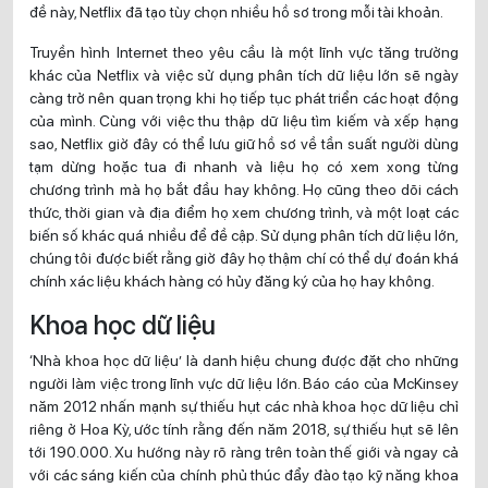
đề này, Netflix đã tạo tùy chọn nhiều hồ sơ trong mỗi tài khoản.
Truyền hình Internet theo yêu cầu là một lĩnh vực tăng trưởng
khác của Netflix và việc sử dụng phân tích dữ liệu lớn sẽ ngày
càng trở nên quan trọng khi họ tiếp tục phát triển các hoạt động
của mình. Cùng với việc thu thập dữ liệu tìm kiếm và xếp hạng
sao, Netflix giờ đây có thể lưu giữ hồ sơ về tần suất người dùng
tạm dừng hoặc tua đi nhanh và liệu họ có xem xong từng
chương trình mà họ bắt đầu hay không. Họ cũng theo dõi cách
thức, thời gian và địa điểm họ xem chương trình, và một loạt các
biến số khác quá nhiều để đề cập. Sử dụng phân tích dữ liệu lớn,
chúng tôi được biết rằng giờ đây họ thậm chí có thể dự đoán khá
chính xác liệu khách hàng có hủy đăng ký của họ hay không.
Khoa học dữ liệu
‘Nhà khoa học dữ liệu’ là danh hiệu chung được đặt cho những
người làm việc trong lĩnh vực dữ liệu lớn. Báo cáo của McKinsey
năm 2012 nhấn mạnh sự thiếu hụt các nhà khoa học dữ liệu chỉ
riêng ở Hoa Kỳ, ước tính rằng đến năm 2018, sự thiếu hụt sẽ lên
tới 190.000. Xu hướng này rõ ràng trên toàn thế giới và ngay cả
với các sáng kiến của chính phủ thúc đẩy đào tạo kỹ năng khoa