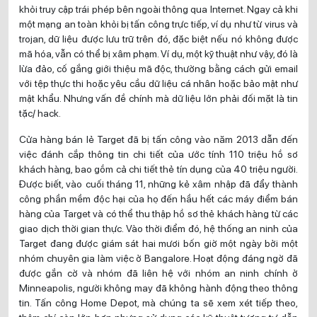
khỏi truy cập trái phép bên ngoài thông qua Internet. Ngay cả khi
một mạng an toàn khỏi bị tấn công trực tiếp, ví dụ như từ virus và
trojan, dữ liệu được lưu trữ trên đó, đặc biệt nếu nó không được
mã hóa, vẫn có thể bị xâm phạm. Ví dụ, một kỹ thuật như vậy, đó là
lừa đảo, cố gắng giới thiệu mã độc, thường bằng cách gửi email
với tệp thực thi hoặc yêu cầu dữ liệu cá nhân hoặc bảo mật như
mật khẩu. Nhưng vấn đề chính mà dữ liệu lớn phải đối mặt là tin
tặc/ hack.
Cửa hàng bán lẻ Target đã bị tấn công vào năm 2013 dẫn đến
việc đánh cắp thông tin chi tiết của ước tính 110 triệu hồ sơ
khách hàng, bao gồm cả chi tiết thẻ tín dụng của 40 triệu người.
Được biết, vào cuối tháng 11, những kẻ xâm nhập đã đẩy thành
công phần mềm độc hại của họ đến hầu hết các máy điểm bán
hàng của Target và có thể thu thập hồ sơ thẻ khách hàng từ các
giao dịch thời gian thực. Vào thời điểm đó, hệ thống an ninh của
Target đang được giám sát hai mươi bốn giờ một ngày bởi một
nhóm chuyên gia làm việc ở Bangalore. Hoạt động đáng ngờ đã
được gắn cờ và nhóm đã liên hệ với nhóm an ninh chính ở
Minneapolis, người không may đã không hành động theo thông
tin. Tấn công Home Depot, mà chúng ta sẽ xem xét tiếp theo,