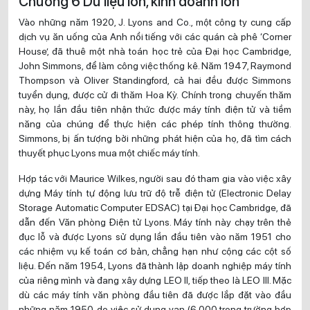
Chương 6 Dữ liệu lớn, kinh doanh lớn
Vào những năm 1920, J. Lyons and Co., một công ty cung cấp
dịch vụ ăn uống của Anh nổi tiếng với các quán cà phê ‘Corner
House’, đã thuê một nhà toán học trẻ của Đại học Cambridge,
John Simmons, để làm công việc thống kê. Năm 1947, Raymond
Thompson và Oliver Standingford, cả hai đều được Simmons
tuyển dụng, được cử đi thăm Hoa Kỳ. Chính trong chuyến thăm
này, họ lần đầu tiên nhận thức được máy tính điện tử và tiềm
năng của chúng để thực hiện các phép tính thông thường.
Simmons, bị ấn tượng bởi những phát hiện của họ, đã tìm cách
thuyết phục Lyons mua một chiếc máy tính.
Hợp tác với Maurice Wilkes, người sau đó tham gia vào việc xây
dựng Máy tính tự động lưu trữ độ trễ điện tử (Electronic Delay
Storage Automatic Computer EDSAC) tại Đại học Cambridge, đã
dẫn đến Văn phòng Điện tử Lyons. Máy tính này chạy trên thẻ
đục lỗ và được Lyons sử dụng lần đầu tiên vào năm 1951 cho
các nhiệm vụ kế toán cơ bản, chẳng hạn như cộng các cột số
liệu. Đến năm 1954, Lyons đã thành lập doanh nghiệp máy tính
của riêng mình và đang xây dựng LEO II, tiếp theo là LEO III. Mặc
dù các máy tính văn phòng đầu tiên đã được lắp đặt vào đầu
những năm 1950, do việc sử dụng van (6.000 trong trường hợp