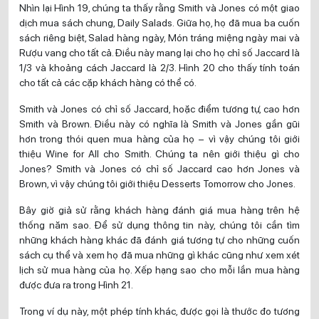
Nhìn lại Hình 19, chúng ta thấy rằng Smith và Jones có một giao
dịch mua sách chung, Daily Salads. Giữa họ, họ đã mua ba cuốn
sách riêng biệt, Salad hàng ngày, Món tráng miệng ngày mai và
Rượu vang cho tất cả. Điều này mang lại cho họ chỉ số Jaccard là
1/3 và khoảng cách Jaccard là 2/3. Hình 20 cho thấy tính toán
cho tất cả các cặp khách hàng có thể có.
Smith và Jones có chỉ số Jaccard, hoặc điểm tương tự, cao hơn
Smith và Brown. Điều này có nghĩa là Smith và Jones gần gũi
hơn trong thói quen mua hàng của họ – vì vậy chúng tôi giới
thiệu Wine for All cho Smith. Chúng ta nên giới thiệu gì cho
Jones? Smith và Jones có chỉ số Jaccard cao hơn Jones và
Brown, vì vậy chúng tôi giới thiệu Desserts Tomorrow cho Jones.
Bây giờ giả sử rằng khách hàng đánh giá mua hàng trên hệ
thống năm sao. Để sử dụng thông tin này, chúng tôi cần tìm
những khách hàng khác đã đánh giá tương tự cho những cuốn
sách cụ thể và xem họ đã mua những gì khác cũng như xem xét
lịch sử mua hàng của họ. Xếp hạng sao cho mỗi lần mua hàng
được đưa ra trong Hình 21.
Trong ví dụ này, một phép tính khác, được gọi là thước đo tương