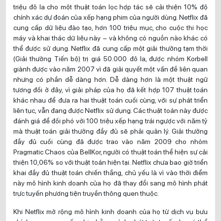
triệu đô la cho một thuật toán lọc hợp tác sẽ cải thiện 10% độ
chính xác dự đoán của xếp hạng phim của người dùng. Netflix đã
cung cấp dữ liệu đào tạo, hơn 100 triệu mục, cho cuộc thi học
máy và khai thác dữ liệu này – và không có nguồn nào khác có
thể được sử dụng. Netflix đã cung cấp một giải thưởng tạm thời
(Giải thưởng Tiến bộ) trị giá 50.000 đô la, được nhóm Korbell
giành được vào năm 2007 vì đã giải quyết một vấn đề liên quan
nhưng có phần dễ dàng hơn. Dễ dàng hơn là một thuật ngữ
tương đối ở đây, vì giải pháp của họ đã kết hợp 107 thuật toán
khác nhau để đưa ra hai thuật toán cuối cùng, với sự phát triển
liên tục, vẫn đang được Netflix sử dụng. Các thuật toán này được
đánh giá để đối phó với 100 triệu xếp hạng trái ngược với năm tỷ
mà thuật toán giải thưởng đầy đủ sẽ phải quản lý. Giải thưởng
đầy đủ cuối cùng đã được trao vào năm 2009 cho nhóm
Pragmatic Chaos của BellKor, người có thuật toán thể hiện sự cải
thiện 10,06% so với thuật toán hiện tại. Netflix chưa bao giờ triển
khai đầy đủ thuật toán chiến thắng, chủ yếu là vì vào thời điểm
này mô hình kinh doanh của họ đã thay đổi sang mô hình phát
trực tuyến phương tiện truyền thông quen thuộc.
Khi Netflix mở rộng mô hình kinh doanh của họ từ dịch vụ bưu