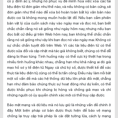
có ý định ác ý, nhưng nó phục vụ để minh họa việc xóa các tài
liệu điện tử đơn giản như thế nào, và nếu không có bản cứng, sẽ
đơn giản như thế nào để xóa bỏ hoàn toàn bất kỳ văn bản nào
được coi là không mong muốn hoặc lật đổ. Nếu bạn cầm phiên
bản vật lý của cuốn sách này vào ngày mai và đọc nó, bạn biết
chắc chắn rằng nó sẽ giống như ngày hôm nay, nhưng nếu bạn
đọc bất cứ điều gì trên Web hôm nay, bạn không thể chắc chắn
rằng nó sẽ giống như vậy khi bạn đọc nó vào ngày mai. Không có
sự chắc chắn tuyệt đối trên Web. Vì các tài liệu điện tử có thể
được sửa đổi và cập nhật mà tác giả không biết, chúng có thể dễ
dàng bị thao túng. Tình huống này có thể cực kỳ thiệt hại trong
nhiều tình huống khác nhau, chẳng hạn như khả năng ai đó giả
mạo hồ sơ y tế điện tử. Ngay cả chữ ký số, được thiết kế để xác
thực tài liệu điện tử, cũng có thể bị tấn công. Điều này làm nổi bật
một số vấn đề mà các hệ thống dữ liệu lớn phải đối mặt, chẳng
hạn như đảm bảo chúng thực sự hoạt động như dự kiến, có thể
được khắc phục khi chúng bị hỏng và chống giả mạo và chỉ
những người có ủy quyền chính xác mới có thể truy cập được.
Bảo mật mạng và dữ liệu mà nó lưu giữ là những vấn đề chính ở
đây. Một biện pháp cơ bản được thực hiện để bảo vệ mạng
chống lại truy cập trái phép là cài đặt tường lửa, cách ly mạng