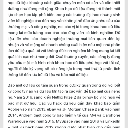
học dữ liệu, khoảng cách giữa chuyên môn có sẵn và cần thiết
dường như đang mở rộng. Khoa học dữ liệu đang trở thành một
lựa chọn học tập phổ biến trong các trường đại học nhưng sinh
viên tốt nghiệp cho đến nay vẫn không thể đáp ứng nhu cầu của
thương mại và công nghiệp, nơi các vị trí trong khoa học dữ liệu
mang lại mức lương cao cho các ứng viên có kinh nghiệm. Dữ
liệu lớn cho các doanh nghiệp thương mại liên quan đến lợi
nhuận và vỡ mộng sẽ nhanh chóng xuất hiện nếu một nhà phân
tích dữ liệu quá tải với không đủ kinh nghiệm không mang lại kết
quả tích cực như mong đợi. Quá thường xuyên, các công ty đang
yêu cầu một mô hình nhà khoa học dữ liệu phù hợp với tất cả,
người được kỳ vọng sẽ có năng lực trong mọi thứ, từ phân tích
thống kê đến lưu trữ dữ liệu và bảo mật dữ liệu.
Bảo mật dữ liệu có tầm quan trọng cực kỳ quan trọng đối với bất
kỳ công ty nào và dữ liệu lớn tạo ra các vấn đề bảo mật của riêng
nó. Năm 2016, sáng kiến Netflix Prize 2 đã bị hủy bỏ vì lo ngại về
bảo mật dữ liệu. Các vụ hack dữ liệu gần đây khác bao gồm
Adobe vào năm 2013, eBay và JP Morgan Chase Bank vào năm
2014, Anthem (một công ty bảo hiểm y tế của Mỹ) và Carphone
Warehouse vào năm 2015, MySpace vào năm 2016 và LinkedIn
– một vụ hack năm 2012 không được phát hiện cho đến năm