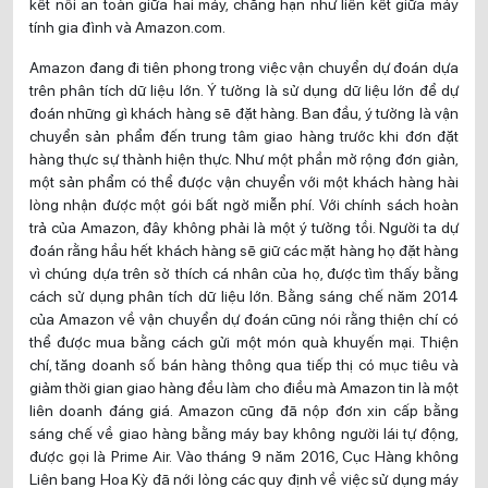
kết nối an toàn giữa hai máy, chẳng hạn như liên kết giữa máy
tính gia đình và Amazon.com.
Amazon đang đi tiên phong trong việc vận chuyển dự đoán dựa
trên phân tích dữ liệu lớn. Ý tưởng là sử dụng dữ liệu lớn để dự
đoán những gì khách hàng sẽ đặt hàng. Ban đầu, ý tưởng là vận
chuyển sản phẩm đến trung tâm giao hàng trước khi đơn đặt
hàng thực sự thành hiện thực. Như một phần mở rộng đơn giản,
một sản phẩm có thể được vận chuyển với một khách hàng hài
lòng nhận được một gói bất ngờ miễn phí. Với chính sách hoàn
trả của Amazon, đây không phải là một ý tưởng tồi. Người ta dự
đoán rằng hầu hết khách hàng sẽ giữ các mặt hàng họ đặt hàng
vì chúng dựa trên sở thích cá nhân của họ, được tìm thấy bằng
cách sử dụng phân tích dữ liệu lớn. Bằng sáng chế năm 2014
của Amazon về vận chuyển dự đoán cũng nói rằng thiện chí có
thể được mua bằng cách gửi một món quà khuyến mại. Thiện
chí, tăng doanh số bán hàng thông qua tiếp thị có mục tiêu và
giảm thời gian giao hàng đều làm cho điều mà Amazon tin là một
liên doanh đáng giá. Amazon cũng đã nộp đơn xin cấp bằng
sáng chế về giao hàng bằng máy bay không người lái tự động,
được gọi là Prime Air. Vào tháng 9 năm 2016, Cục Hàng không
Liên bang Hoa Kỳ đã nới lỏng các quy định về việc sử dụng máy