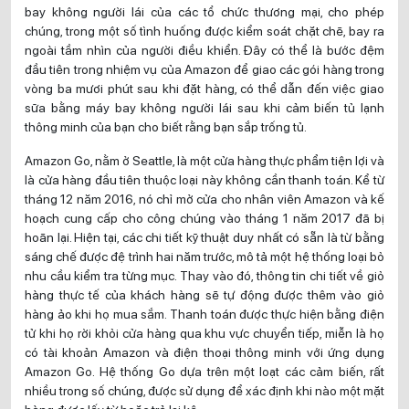
bay không người lái của các tổ chức thương mại, cho phép
chúng, trong một số tình huống được kiểm soát chặt chẽ, bay ra
ngoài tầm nhìn của người điều khiển. Đây có thể là bước đệm
đầu tiên trong nhiệm vụ của Amazon để giao các gói hàng trong
vòng ba mươi phút sau khi đặt hàng, có thể dẫn đến việc giao
sữa bằng máy bay không người lái sau khi cảm biến tủ lạnh
thông minh của bạn cho biết rằng bạn sắp trống tủ.
Amazon Go, nằm ở Seattle, là một cửa hàng thực phẩm tiện lợi và
là cửa hàng đầu tiên thuộc loại này không cần thanh toán. Kể từ
tháng 12 năm 2016, nó chỉ mở cửa cho nhân viên Amazon và kế
hoạch cung cấp cho công chúng vào tháng 1 năm 2017 đã bị
hoãn lại. Hiện tại, các chi tiết kỹ thuật duy nhất có sẵn là từ bằng
sáng chế được đệ trình hai năm trước, mô tả một hệ thống loại bỏ
nhu cầu kiểm tra từng mục. Thay vào đó, thông tin chi tiết về giỏ
hàng thực tế của khách hàng sẽ tự động được thêm vào giỏ
hàng ảo khi họ mua sắm. Thanh toán được thực hiện bằng điện
tử khi họ rời khỏi cửa hàng qua khu vực chuyển tiếp, miễn là họ
có tài khoản Amazon và điện thoại thông minh với ứng dụng
Amazon Go. Hệ thống Go dựa trên một loạt các cảm biến, rất
nhiều trong số chúng, được sử dụng để xác định khi nào một mặt