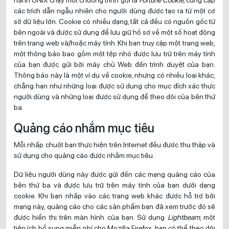
các trích dẫn ngẫu nhiên cho người dùng được tạo ra từ một cơ
sở dữ liệu lớn. Cookie có nhiều dạng, tất cả đều có nguồn gốc từ
bên ngoài và được sử dụng để lưu giữ hồ sơ về một số hoạt động
trên trang web và/hoặc máy tính. Khi bạn truy cập một trang web,
một thông báo bao gồm một tệp nhỏ được lưu trữ trên máy tính
của bạn được gửi bởi máy chủ Web đến trình duyệt của bạn.
Thông báo này là một ví dụ về cookie, nhưng có nhiều loại khác,
chẳng hạn như những loại được sử dụng cho mục đích xác thực
người dùng và những loại được sử dụng để theo dõi của bên thứ
ba.
Quảng cáo nhắm mục tiêu
Mỗi nhấp chuột bạn thực hiện trên Internet đều được thu thập và
sử dụng cho quảng cáo được nhắm mục tiêu.
Dữ liệu người dùng này được gửi đến các mạng quảng cáo của
bên thứ ba và được lưu trữ trên máy tính của bạn dưới dạng
cookie. Khi bạn nhấp vào các trang web khác được hỗ trợ bởi
mạng này, quảng cáo cho các sản phẩm bạn đã xem trước đó sẽ
được hiển thị trên màn hình của bạn. Sử dụng
Lightbeam
, một
tiện ích bổ sung miễn phí cho Mozilla Firefox, bạn có thể theo dõi