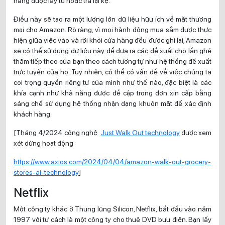
hàng được lấy từ hoặc trả lại kệ.
Điều này sẽ tạo ra một lượng lớn dữ liệu hữu ích về mặt thương
mại cho Amazon. Rõ ràng, vì mọi hành động mua sắm được thực
hiện giữa việc vào và rời khỏi cửa hàng đều được ghi lại, Amazon
sẽ có thể sử dụng dữ liệu này để đưa ra các đề xuất cho lần ghé
thăm tiếp theo của bạn theo cách tương tự như hệ thống đề xuất
trực tuyến của họ. Tuy nhiên, có thể có vấn đề về việc chúng ta
coi trọng quyền riêng tư của mình như thế nào, đặc biệt là các
khía cạnh như khả năng được đề cập trong đơn xin cấp bằng
sáng chế sử dụng hệ thống nhận dạng khuôn mặt để xác định
khách hàng.
[Tháng 4/2024 công nghệ
Just Walk Out technology
được xem
xét dừng hoạt động
https://www.axios.com/2024/04/04/amazon-walk-out-grocery-
stores-ai-technology
]
Netflix
Một công ty khác ở Thung lũng Silicon, Netflix, bắt đầu vào năm
1997 với tư cách là một công ty cho thuê DVD bưu điện. Bạn lấy