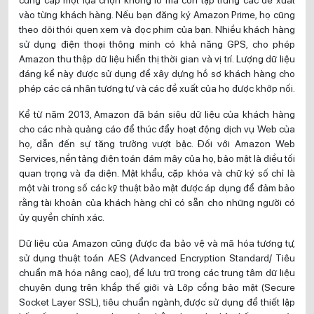
vào từng khách hàng. Nếu bạn đăng ký Amazon Prime, họ cũng
theo dõi thói quen xem và đọc phim của bạn. Nhiều khách hàng
sử dụng điện thoại thông minh có khả năng GPS, cho phép
Amazon thu thập dữ liệu hiển thị thời gian và vị trí. Lượng dữ liệu
đáng kể này được sử dụng để xây dựng hồ sơ khách hàng cho
phép các cá nhân tương tự và các đề xuất của họ được khớp nối.
Kể từ năm 2013, Amazon đã bán siêu dữ liệu của khách hàng
cho các nhà quảng cáo để thúc đẩy hoạt động dịch vụ Web của
họ, dẫn đến sự tăng trưởng vượt bậc. Đối với Amazon Web
Services, nền tảng điện toán đám mây của họ, bảo mật là điều tối
quan trọng và đa diện. Mật khẩu, cặp khóa và chữ ký số chỉ là
một vài trong số các kỹ thuật bảo mật được áp dụng để đảm bảo
rằng tài khoản của khách hàng chỉ có sẵn cho những người có
ủy quyền chính xác.
Dữ liệu của Amazon cũng được đa bảo vệ và mã hóa tương tự,
sử dụng thuật toán AES (Advanced Encryption Standard/ Tiêu
chuẩn mã hóa nâng cao), để lưu trữ trong các trung tâm dữ liệu
chuyên dụng trên khắp thế giới và Lớp cổng bảo mật (Secure
Socket Layer SSL), tiêu chuẩn ngành, được sử dụng để thiết lập