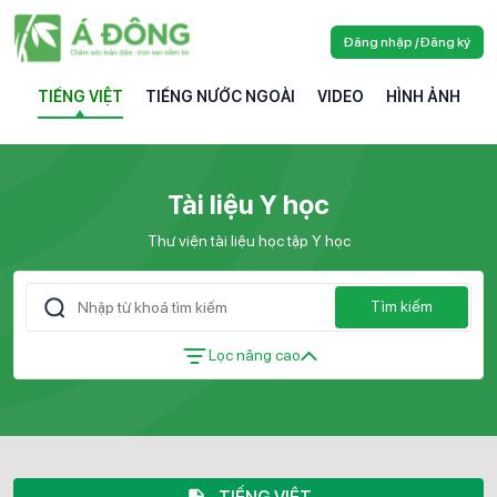
Đăng nhập / Đăng ký
TIẾNG VIỆT
TIẾNG NƯỚC NGOÀI
VIDEO
HÌNH ẢNH
Tài liệu Y học
Thư viện tài liệu học tập Y học
Tìm kiếm
Lọc nâng cao