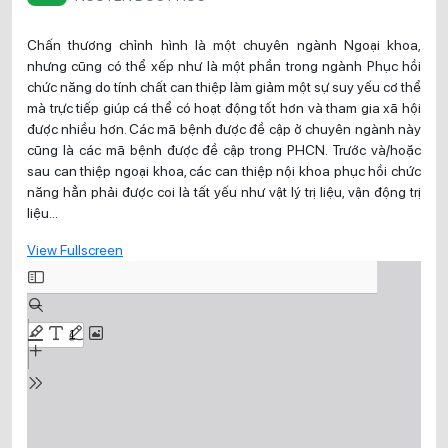
Chấn thương chỉnh hình là một chuyên ngành Ngoại khoa,
nhưng cũng có thể xếp như là một phần trong ngành Phục hồi
chức năng do tính chất can thiệp làm giảm một sự suy yếu cơ thể
mà trực tiếp giúp cá thể có hoạt động tốt hơn và tham gia xã hội
được nhiều hơn. Các mã bệnh được đề cập ở chuyên ngành này
cũng là các mã bệnh được đề cập trong PHCN. Trước và/hoặc
sau can thiệp ngoại khoa, các can thiệp nội khoa phục hồi chức
năng hẳn phải được coi là tất yếu như vật lý trị liệu, vận động trị
liệu…
View Fullscreen
Skip
to
PDF
content